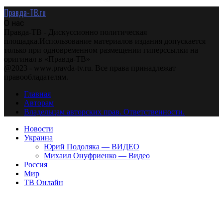
Правда-ТВ.ru
О нас
Правда-ТВ - Дискуссионно политическая
площадка.Использование материалов издания допускается
только при одновременном размещении гиперссылки на
оригинал в «Правда-ТВ»
@2023 - www.pravda-tv.ru. Все права принадлежат
правообладателям.
Главная
Авторам
Владельцам авторских прав. Ответственности.
Новости
Украина
Юрий Подоляка — ВИДЕО
Михаил Онуфриенко — Видео
Россия
Мир
ТВ Онлайн