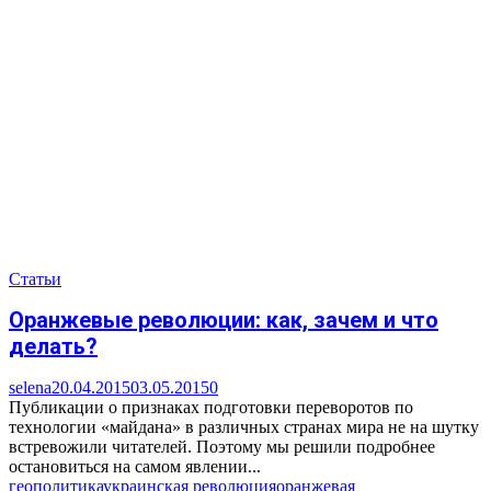
Статьи
Оранжевые революции: как, зачем и что
делать?
selena
20.04.2015
03.05.2015
0
Публикации о признаках подготовки переворотов по
технологии «майдана» в различных странах мира не на шутку
встревожили читателей. Поэтому мы решили подробнее
остановиться на самом явлении...
геополитика
украинская революция
оранжевая