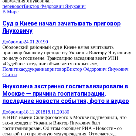
окружения Януковича...
переворот
Виктор Фёдорович Янукович
В Мире
Суд в Киеве начал зачитывать приговор
Януковичу
Добромир
24.01.2019
0
Оболонский районный суд в Киеве начал зачитывать
приговор бывшему президенту Украины Виктору Януковичу
по делу о госизмене. Трансляцию заседания ведёт УНН.
«Судебное заседание объявляется открытым»,...
Политика
суд
украина
приговор
Виктор Фёдорович Янукович
Статьи
Януковича экстренно госпитализировали в
Москве — причина госпитализации,
последние новости события, фото и видео
Добромир
18.11.2018
18.11.2018
0
В НИИ имени Склифосовского в Москве подтвердили, что
экс-президент Украины Виктор Янукович был
госпитализирован. Об этом сообщает РИА «Новости» со
ссылкой на справочную медучреждения. Отмечается,...