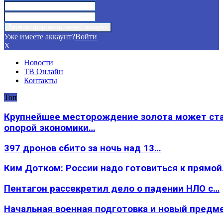
Уже имеете аккаунт?
Войти
X
Новости
ТВ Онлайн
Контакты
Топ
Крупнейшее месторождение золота может ст
опорой экономики…
397 дронов сбито за ночь над 13…
Ким Дотком: России надо готовиться к прямо
Пентагон рассекретил дело о падении НЛО с…
Начальная военная подготовка и новый предм