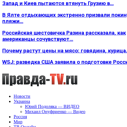
Запад и Киев пытаются втянуть Грузию в…
В Ялте отдыхающих экстренно призвали покин
пляжи…
Российская шестовичка Разина рассказала, как
американцы сочувствуют…
Почему растут цены на мясо: говядина, курица
WSJ: разведка США заявила о подготовке Росс
Новости
Украина
Юрий Подоляка — ВИДЕО
Михаил Онуфриенко — Видео
Россия
Мир
ТВ Онлайн