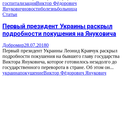
госпитализация
Виктор Фёдорович
Янукович
новости
болезнь
больница
Статьи
Первый президент Украины раскрыл
подробности покушения на Януковича
Добромир
28.07.2018
0
Первый президент Украины Леонид Кравчук раскрыл
подробности покушения на бывшего главу государства
Виктора Януковича, которое готовилось незадолго до
государственного переворота в стране. Об этом он...
украина
покушение
Виктор Фёдорович Янукович