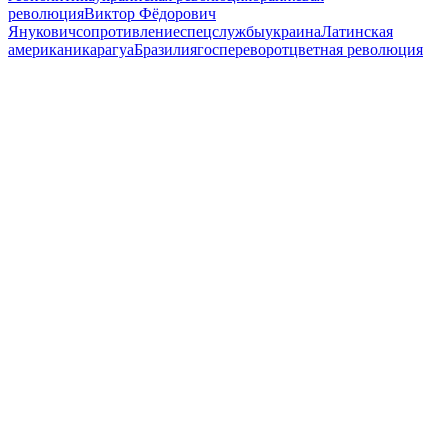
революция
Виктор Фёдорович
Янукович
сопротивление
спецслужбы
украина
Латинская
америка
никарагуа
Бразилия
госпереворот
цветная революция