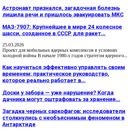
Астронавт признался, загадочная болезнь
лишила речи и пришлось эвакуировать МКС
МАЗ-7907: Крупнейшее в мире 24 колесное
шасси, созданное в СССР для ракет...
25.03.2026
Проект для мобильных ядерных комплексов в условиях
холодной войны В начале 1980-х годов стратегия ядерного...
Как научиться эффективно управлять своим
временем: практическое руководство,
которое реально работает в...
Доски у забора — уже нарушение? Когда
дачника могут оштрафовать за хранение...
Загадка черных саркофагов: исследователи
столкнулись с необъяснимым феноменом в
Антарктиде