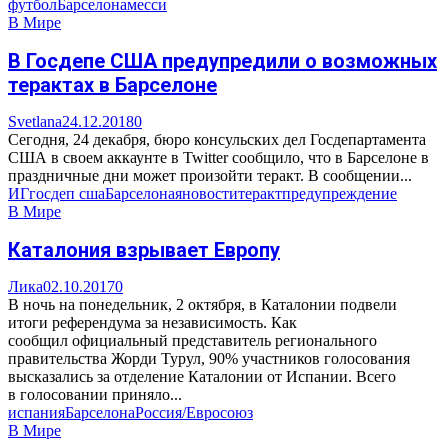
футбол
Барселона
месси
В Мире
В Госдепе США предупредили о возможных
терактах в Барселоне
Svetlana
24.12.2018
0
Сегодня, 24 декабря, бюро консульских дел Госдепартамента
США в своем аккаунте в Twitter сообщило, что в Барселоне в
праздничные дни может произойти теракт. В сообщении...
ИГ
госдеп сша
Барселона
яновости
теракт
предупреждение
В Мире
Каталония взрывает Европу
Лика
02.10.2017
0
В ночь на понедельник, 2 октября, в Каталонии подвели
итоги референдума за независимость. Как
сообщил официальный представитель регионального
правительства Жорди Турул, 90% участников голосования
высказались за отделение Каталонии от Испании. Всего
в голосовании приняло...
испания
Барселона
Россия/Евросоюз
В Мире