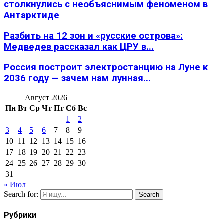
столкнулись с необъяснимым феноменом в
Антарктиде
Разбить на 12 зон и «русские острова»:
Медведев рассказал как ЦРУ в...
Россия построит электростанцию на Луне к
2036 году — зачем нам лунная...
Август 2026
Пн
Вт
Ср
Чт
Пт
Сб
Вс
1
2
3
4
5
6
7
8
9
10
11
12
13
14
15
16
17
18
19
20
21
22
23
24
25
26
27
28
29
30
31
« Июл
Search for:
Search
Рубрики