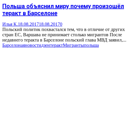
Польша объяснил миру почему произошёл
теракт в Барселоне
Илья К.
18.08.2017
18.08.2017
0
Польский политик похвастался тем, что в отличие от других
стран ЕС, Варшава не принимает столько мигрантов После
недавнего теракта в Барселоне польский глава МВД заявил,...
Барселона
яновости
дзен
теракт
Мигранты
польша