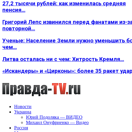
27,2 тысячи рублей: как изменилась средняя
пенсия…
Григорий Лепс извинился перед фанатами из-з
повторной…
Ученые: Население Земли нужно уменьшить б
чем…
Литва осталась ни с чем: Хитрость Кремля…
«Искандеры» и «Цирконы»: более 35 ракет уда
Новости
Украина
Юрий Подоляка — ВИДЕО
Михаил Онуфриенко — Видео
Россия