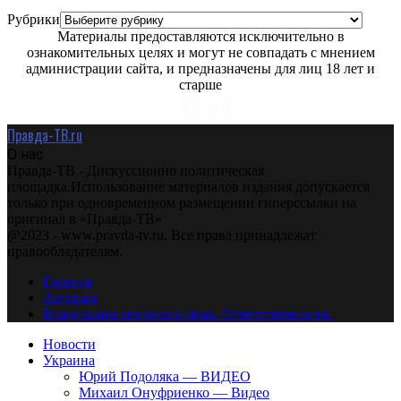
Рубрики
Материалы предоставляются исключительно в
ознакомительных целях и могут не совпадать с мнением
администрации сайта, и предназначены для лиц 18 лет и
старше
Правда-ТВ.ru
О нас
Правда-ТВ - Дискуссионно политическая
площадка.Использование материалов издания допускается
только при одновременном размещении гиперссылки на
оригинал в «Правда-ТВ»
@2023 - www.pravda-tv.ru. Все права принадлежат
правообладателям.
Главная
Авторам
Владельцам авторских прав. Ответственности.
Новости
Украина
Юрий Подоляка — ВИДЕО
Михаил Онуфриенко — Видео