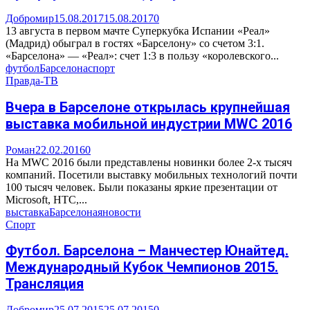
Добромир
15.08.2017
15.08.2017
0
13 августа в первом мачте Суперкубка Испании «Реал»
(Мадрид) обыграл в гостях «Барселону» со счетом 3:1.
«Барселона» — «Реал»: счет 1:3 в пользу «королевского...
футбол
Барселона
спорт
Правда-ТВ
Вчера в Барселоне открылась крупнейшая
выставка мобильной индустрии MWC 2016
Роман
22.02.2016
0
На MWC 2016 были представлены новинки более 2-х тысяч
компаний. Посетили выставку мобильных технологий почти
100 тысяч человек. Были показаны яркие презентации от
Microsoft, HTC,...
выставка
Барселона
яновости
Спорт
Футбол. Барселона – Манчестер Юнайтед.
Международный Кубок Чемпионов 2015.
Трансляция
Добромир
25.07.2015
25.07.2015
0