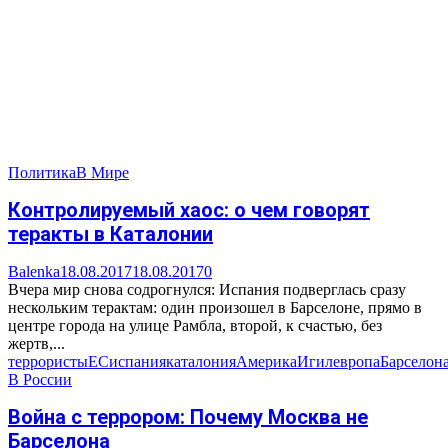
Политика
В Мире
Контролируемый хаос: о чем говорят
теракты в Каталонии
Balenka
18.08.2017
18.08.2017
0
Вчера мир снова содрогнулся: Испания подверглась сразу
нескольким терактам: один произошел в Барселоне, прямо в
центре города на улице Рамбла, второй, к счастью, без
жертв,...
террористы
ЕС
испания
каталония
Америка
Игил
европа
Барселон
В России
Война с террором: Почему Москва не
Барселона