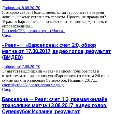
Добромир
18.08.2017
0
Я открою секрет Полишинеля: когда террористов вовремя
ловишь, некому устраивать теракты. Просто, не правда ли?
Теракт в Барселоне словно хочет стать и подтверждением, и
опровержением...
Россия
ФСБ
Барселона
теракт
Москва
Спорт
«Реал» — «Барселона»: счет 2:0, обзор
матча от 17.08.2017, видео голов, результат
(ВИДЕО)
Добромир
17.08.2017
0
17 августа мадридский «Реал» на своем поле обыграл в
ответном матче каталонскую «Барселону» со счетом 2:0 и по
сумме двух игр завоевал Суперкубок Испании 2017....
спорт
футбол
Барселона
реал мадрид
Спорт
Барселона — Реал: счет 1:3, прямая онлайн
трансляция матча 13.08.2017, видео голов,
Суперкубок Испании, результат