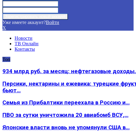
Уже имеете аккаунт?
Войти
X
Новости
ТВ Онлайн
Контакты
Топ
934 млрд руб. за месяц: нефтегазовые доходы
Персики, нектарины и ежевика: турецкие фрук
бьют…
Семья из Прибалтики переехала в Россию и…
ПВО за сутки уничтожила 20 авиабомб ВСУ,…
Японские власти вновь не упомянули США в…