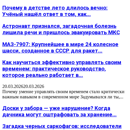
Почему в детстве лето длилось вечно:
Учёный нашёл ответ в том, как...
Астронавт признался, загадочная болезнь
лишила речи и пришлось эвакуировать МКС
МАЗ-7907: Крупнейшее в мире 24 колесное
шасси, созданное в СССР для ракет...
Как научиться эффективно управлять своим
временем: практическое руководство,
которое реально работает в...
20.03.2026
20.03.2026
Почему умение управлять своим временем стало критически
важным навыком в современном мире Задумывался ли ты,...
Доски у забора — уже нарушение? Когда
дачника могут оштрафовать за хранение...
Загадка черных саркофагов: исследователи