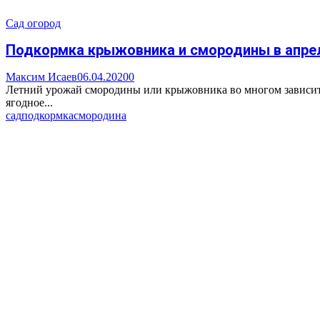
Сад огород
Подкормка крыжовника и смородины в апрел
Максим Исаев
06.04.2020
0
Летний урожай смородины или крыжовника во многом зависит о
ягодное...
сад
подкормка
смородина