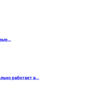
ые...
ьно работает в...