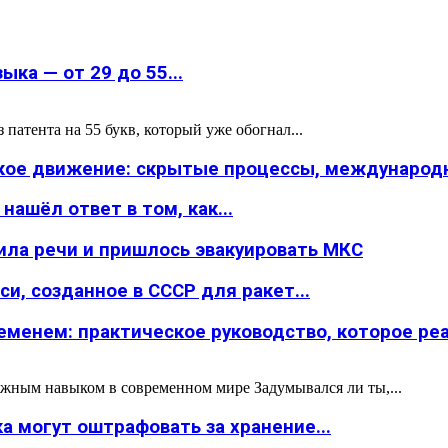
ка — от 29 до 55...
атента на 55 букв, который уже обогнал...
ское движение: скрытые процессы, международн
ашёл ответ в том, как...
ила речи и пришлось эвакуировать МКС
и, созданное в СССР для ракет...
менем: практическое руководство, которое реал
жным навыком в современном мире Задумывался ли ты,...
а могут оштрафовать за хранение...