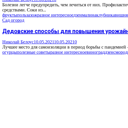
Болезни легче предупредить, чем лечиться от них. Профилакт
средствами. Соки из...
фрукты
польза
зож
разное интересное
дзен
малина
клубника
вишня
Сад огород
Дедовские способы для повышения урожайн
Николай Белоус
10.05.2021
10.05.2021
0
Лучшее место для самоизоляции в период борьбы с пандемией —
огурцы
полезные советы
разное интересное
виноград
дзен
смород