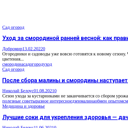
Сад огород
Уход за смородиной ранней весной: как прав
Добромир
13.02.2022
0
Огородники и садоводы уже вовсю готовятся к новому сезону. 
цветения...
смородина
сад
огород
уход
Сад огород
После сбора малины и смородины наступает
Николай Белоус
01.08.2021
0
Сезон ухода за кустарниками не заканчивается со сбором урожая
полезные советы
разное интересное
дзен
малина
обмен опытом
см
Медицина и здоровье
Лучшие соки для укрепления здоровья — д
Николай Белоус
11.06.2021
0