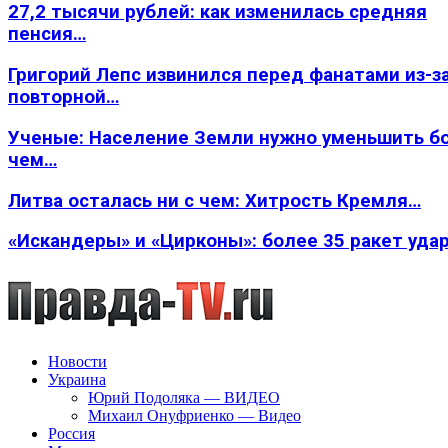
27,2 тысячи рублей: как изменилась средняя
пенсия…
Григорий Лепс извинился перед фанатами из-з
повторной…
Ученые: Население Земли нужно уменьшить б
чем…
Литва осталась ни с чем: Хитрость Кремля…
«Искандеры» и «Цирконы»: более 35 ракет уда
Новости
Украина
Юрий Подоляка — ВИДЕО
Михаил Онуфриенко — Видео
Россия