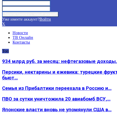
Уже имеете аккаунт?
Войти
X
Новости
ТВ Онлайн
Контакты
Топ
934 млрд руб. за месяц: нефтегазовые доходы
Персики, нектарины и ежевика: турецкие фрук
бьют…
Семья из Прибалтики переехала в Россию и…
ПВО за сутки уничтожила 20 авиабомб ВСУ,…
Японские власти вновь не упомянули США в…