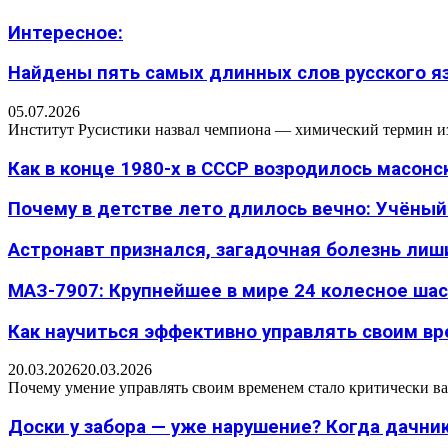
Интересное:
Найдены пять самых длинных слов русского язы
05.07.2026
Институт Русистики назвал чемпиона — химический термин из п
Как в конце 1980-х в СССР возродилось масон
Почему в детстве лето длилось вечно: Учёный н
Астронавт признался, загадочная болезнь лиш
МАЗ-7907: Крупнейшее в мире 24 колесное шасс
Как научиться эффективно управлять своим вре
20.03.2026
20.03.2026
Почему умение управлять своим временем стало критически ва
Доски у забора — уже нарушение? Когда дачник