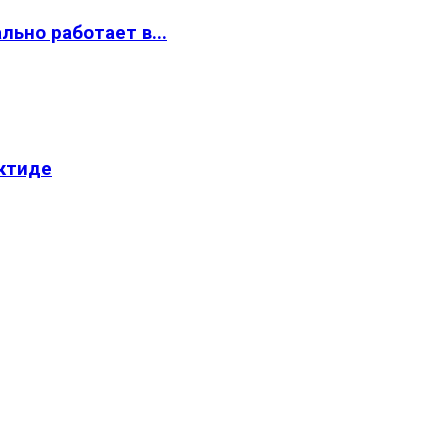
ьно работает в...
ктиде