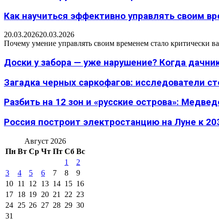
Как научиться эффективно управлять своим вре
20.03.2026
20.03.2026
Почему умение управлять своим временем стало критически ва
Доски у забора — уже нарушение? Когда дачник
Загадка черных саркофагов: исследователи с
Разбить на 12 зон и «русские острова»: Медведе
Россия построит электростанцию на Луне к 203
Август 2026
Пн
Вт
Ср
Чт
Пт
Сб
Вс
1
2
3
4
5
6
7
8
9
10
11
12
13
14
15
16
17
18
19
20
21
22
23
24
25
26
27
28
29
30
31