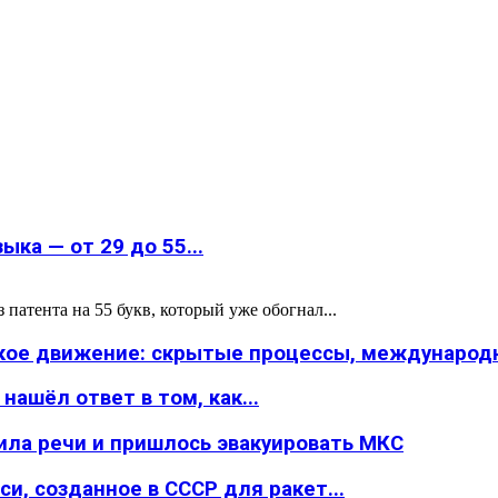
ка — от 29 до 55...
атента на 55 букв, который уже обогнал...
ское движение: скрытые процессы, международн
ашёл ответ в том, как...
ила речи и пришлось эвакуировать МКС
и, созданное в СССР для ракет...