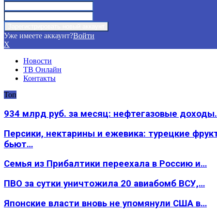
Уже имеете аккаунт?
Войти
X
Новости
ТВ Онлайн
Контакты
Топ
934 млрд руб. за месяц: нефтегазовые доходы
Персики, нектарины и ежевика: турецкие фрук
бьют…
Семья из Прибалтики переехала в Россию и…
ПВО за сутки уничтожила 20 авиабомб ВСУ,…
Японские власти вновь не упомянули США в…