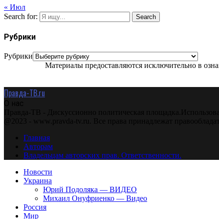
« Июл
Search for:
Search
Рубрики
Рубрики
Материалы предоставляются исключительно в ознак
Правда-ТВ.ru
О нас
Правда-ТВ - Дискуссионно политическая площадка.Использова
@2023 - www.pravda-tv.ru. Все права принадлежат правооблада
Главная
Авторам
Владельцам авторских прав. Ответственности.
Новости
Украина
Юрий Подоляка — ВИДЕО
Михаил Онуфриенко — Видео
Россия
Мир