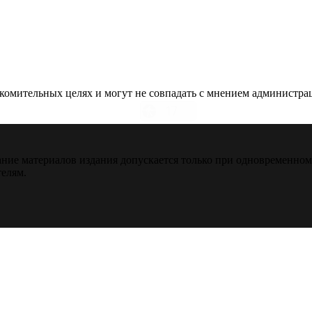
омительных целях и могут не совпадать с мнением администраци
ние материалов издания допускается только при одновременно
телям.