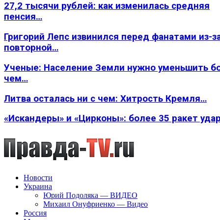
27,2 тысячи рублей: как изменилась средняя
пенсия…
Григорий Лепс извинился перед фанатами из-з
повторной…
Ученые: Население Земли нужно уменьшить б
чем…
Литва осталась ни с чем: Хитрость Кремля…
«Искандеры» и «Цирконы»: более 35 ракет уда
Новости
Украина
Юрий Подоляка — ВИДЕО
Михаил Онуфриенко — Видео
Россия