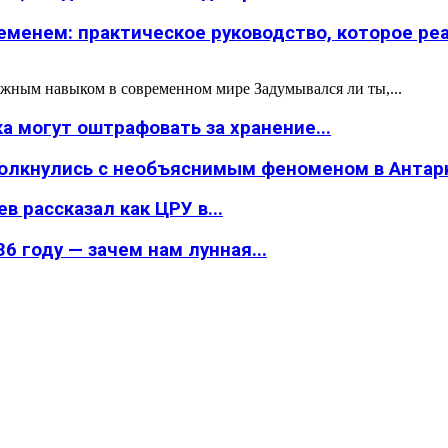
менем: практическое руководство, которое реал
жным навыком в современном мире Задумывался ли ты,...
а могут оштрафовать за хранение...
толкнулись с необъяснимым феноменом в Антар
в рассказал как ЦРУ в...
6 году — зачем нам лунная...