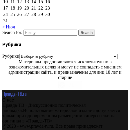
10
11
12
13
14
15
16
17
18
19
20
21
22
23
24
25
26
27
28
29
30
31
« Июл
Search for:
Search
Рубрики
Рубрики
Материалы предоставляются исключительно в
ознакомительных целях и могут не совпадать с мнением
администрации сайта, и предназначены для лиц 18 лет и
старше
Правда-ТВ.ru
О нас
Правда-ТВ - Дискуссионно политическая
площадка.Использование материалов издания допускается
только при одновременном размещении гиперссылки на
оригинал в «Правда-ТВ»
@2023 - www.pravda-tv.ru. Все права принадлежат