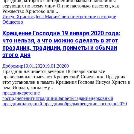
праздник, которого с нетерпением ожидают миллионы
верующих по всему миру. Он не настолько известен, как
Рождество Христово или...
Иисус Христос
Дева Мария
Сретение
сретение господне
Общество
Крещение Господне 19 января 2020 года:
что нельзя, а что можно сделать в этот
праздник, традиции, приметы и обычаи
этого дня
Добромир
19.01.2020
19.01.2020
0
Праздник начинается вечером 18 января когда все
православные отмечают Крещенский Сочельник. Праздник
этот установлен в память Крещения Господа Иисуса Христа в
реке Иордан, когда ему...
праздник
сретение
господне
религия
традиции
Запреты
гадание
церковный
праздник
народный праздник
обряды
крещение господне
2020