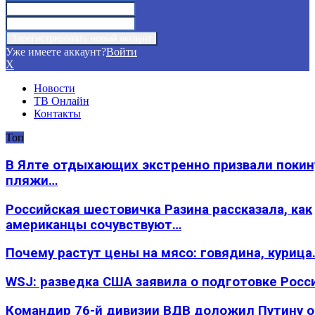
Уже имеете аккаунт?
Войти
X
Новости
ТВ Онлайн
Контакты
Топ
В Ялте отдыхающих экстренно призвали покин
пляжи…
Российская шестовичка Разина рассказала, как
американцы сочувствуют…
Почему растут цены на мясо: говядина, курица
WSJ: разведка США заявила о подготовке Росс
Командир 76-й дивизии ВДВ доложил Путину 