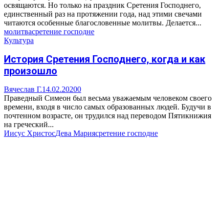
освящаются. Но только на праздник Сретения Господнего,
единственный раз на протяжении года, над этими свечами
читаются особенные благословенные молитвы. Делается...
молитва
сретение господне
Культура
История Сретения Господнего, когда и как
произошло
Вячеслав Г.
14.02.2020
0
Праведный Симеон был весьма уважаемым человеком своего
времени, входя в число самых образованных людей. Будучи в
почтенном возрасте, он трудился над переводом Пятикнижия
на греческий...
Иисус Христос
Дева Мария
сретение господне