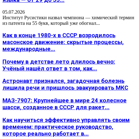
языка — от 29 до 55...
05.07.2026
Институт Русистики назвал чемпиона — химический термин
из патента на 55 букв, который уже обогнал...
Как в конце 1980-х в СССР возродилось
масонское движение: скрытые процессы,
международные...
Почему в детстве лето длилось вечно:
Учёный нашёл ответ в том, как...
Астронавт признался, загадочная болезнь
лишила речи и пришлось эвакуировать МКС
МАЗ-7907: Крупнейшее в мире 24 колесное
шасси, созданное в СССР для ракет...
Как научиться эффективно управлять своим
временем: практическое руководство,
которое реально работает в...