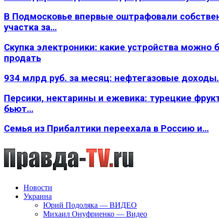
В Подмосковье впервые оштрафовали собстве
участка за…
Скупка электроники: какие устройства можно 
продать
934 млрд руб. за месяц: нефтегазовые доходы
Персики, нектарины и ежевика: турецкие фрук
бьют…
Семья из Прибалтики переехала в Россию и…
Новости
Украина
Юрий Подоляка — ВИДЕО
Михаил Онуфриенко — Видео