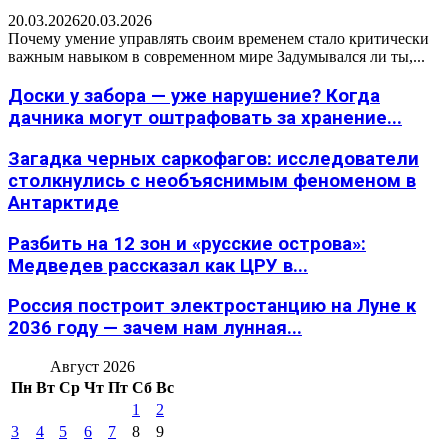
20.03.2026
20.03.2026
Почему умение управлять своим временем стало критически
важным навыком в современном мире Задумывался ли ты,...
Доски у забора — уже нарушение? Когда
дачника могут оштрафовать за хранение...
Загадка черных саркофагов: исследователи
столкнулись с необъяснимым феноменом в
Антарктиде
Разбить на 12 зон и «русские острова»:
Медведев рассказал как ЦРУ в...
Россия построит электростанцию на Луне к
2036 году — зачем нам лунная...
Август 2026
Пн
Вт
Ср
Чт
Пт
Сб
Вс
1
2
3
4
5
6
7
8
9