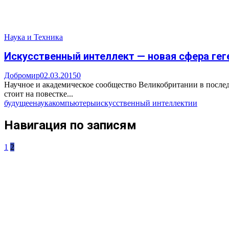
Наука и Техника
Искусственный интеллект — новая сфера ге
Добромир
02.03.2015
0
Научное и академическое сообщество Великобритании в последн
стоит на повестке...
будущее
наука
компьютеры
искусственный интеллект
ии
Навигация по записям
1
2