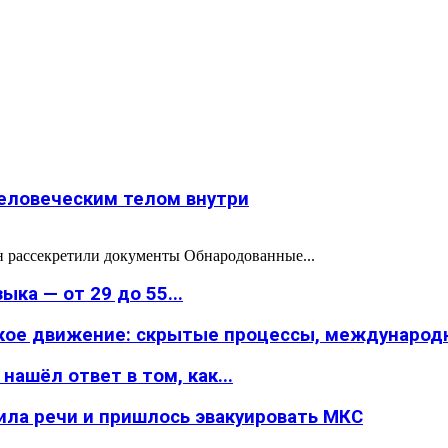
человеческим телом внутри
он рассекретили документы Обнародованные...
ка — от 29 до 55...
ское движение: скрытые процессы, международн
ашёл ответ в том, как...
ила речи и пришлось эвакуировать МКС