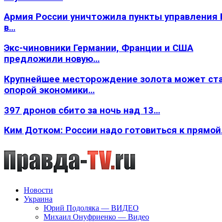
Армия России уничтожила пункты управления
в…
Экс-чиновники Германии, Франции и США
предложили новую…
Крупнейшее месторождение золота может ст
опорой экономики…
397 дронов сбито за ночь над 13…
Ким Дотком: России надо готовиться к прямо
Новости
Украина
Юрий Подоляка — ВИДЕО
Михаил Онуфриенко — Видео