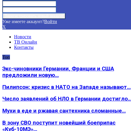
Уже имеете аккаунт?
Войти
X
Новости
ТВ Онлайн
Контакты
Топ
Экс-чиновники Германии, Франции и США
предложили новую…
Пилипсон: кризис в НАТО на Западе называют…
Число заявлений об НЛО в Германии достигло
Мухи в еде и ржавая сантехника сломанные…
В зону СВО поступит новейший боеприпас
«Куб-10МЭ»…