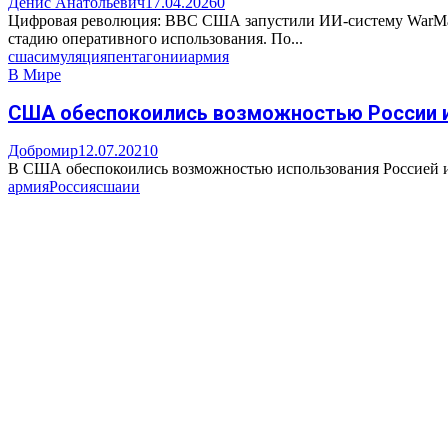
Денис Анатольевич
17.04.2026
0
Цифровая революция: ВВС США запустили ИИ-систему WarMat
стадию оперативного использования. По...
сша
симуляция
пентагон
ии
армия
В Мире
США обеспокоились возможностью России и
Добромир
12.07.2021
0
В США обеспокоились возможностью использования Россией и Ки
армия
Россия
сша
ии