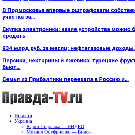
В Подмосковье впервые оштрафовали собстве
участка за…
Скупка электроники: какие устройства можно 
продать
934 млрд руб. за месяц: нефтегазовые доходы
Персики, нектарины и ежевика: турецкие фрук
бьют…
Семья из Прибалтики переехала в Россию и…
Новости
Украина
Юрий Подоляка — ВИДЕО
Михаил Онуфриенко — Видео