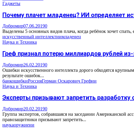
Гаджеты
Почему плачет младенец? ИИ определяет ис
Добромир
07.06.2019
0
Выделены 5 основных видов плача, когда ребёнок хочет спать, 
искусственный интеллект
ии
младенец
Наука и Техника
Греф признал потерю миллиардов рублей из-
Добромир
26.02.2019
0
Ошибки искусственного интеллекта дорого обходятся крупным с
результате ошибок...
банк
ошибки
Россия
Герман Оскарович Греф
ии
Наука и Техника
Эксперты призывают запретить разработку 
Добромир
20.02.2019
0
Группа экспертов, собравшаяся на заседании Американской асс
правозащитники призывают запретить...
наука
оружие
ии