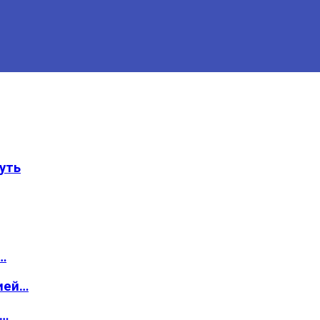
уть
…
ией…
о…