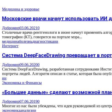
Медицина и здоровье
Московские врачи начнут использовать ИИ 
Добромир
03.06.2021
0
Столичные врачи-рентгенологи в июне начнут применять алго
томографии (КТ), говорится на портале мэра...
медицина
болезнь
диагностика
ии
Интернет
Система DeepFaceDrawing превращает в пор
Добромир
09.06.2020
0
Система DeepFaceDrawing, разработанная сотрудниками Инсти
портреты людей. Алгоритм описан в статье, которая была опубл
ии
Экономика и Финансы
«Большие данные» сделают возможной пла
Добромир
07.06.2019
0
Многие из нас были убеждены, что идея руководимой из центра
экономика
анализ
ии