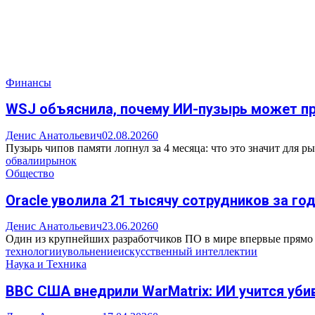
Финансы
WSJ объяснила, почему ИИ-пузырь может пр
Денис Анатольевич
02.08.2026
0
Пузырь чипов памяти лопнул за 4 месяца: что это значит для 
обвал
ии
рынок
Общество
Oracle уволила 21 тысячу сотрудников за го
Денис Анатольевич
23.06.2026
0
Один из крупнейших разработчиков ПО в мире впервые прямо у
технологии
увольнение
искусственный интеллект
ии
Наука и Техника
ВВС США внедрили WarMatrix: ИИ учится уби