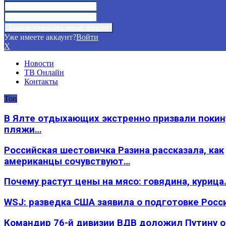
Уже имеете аккаунт?
Войти
X
Новости
ТВ Онлайн
Контакты
Топ
В Ялте отдыхающих экстренно призвали покин
пляжи…
Российская шестовичка Разина рассказала, как
американцы сочувствуют…
Почему растут цены на мясо: говядина, курица
WSJ: разведка США заявила о подготовке Росс
Командир 76-й дивизии ВДВ доложил Путину 