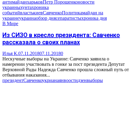
антимайдан
харьков
Петр Порошенко
новости
украины
хунта
хроника
событий
власть
киев
Савченко
Политика
майдан на
украине
украина
обзор дня
сепаратисты
хроника дня
В Мире
Из СИЗО в кресло президента: Савченко
рассказала о своих планах
Илья К.
07.11.2018
07.11.2018
0
Нескучные выборы на Украине: Савченко заявила о
намерении участвовать в гонке за пост президента Депутат
Верховной Рады Надежда Савченко прошла сложный путь от
отбывания наказания...
президент
Савченко
укриана
янвоости
дзен
выборы