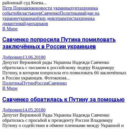
районный суд Киева...
Петр Порошенко
новости украины
хунта
хроника
событий
власть
киев
Савченко
Политика
майдан на
украине
украина
обзор дня
сепаратисты
хроника
дня
антимайдан
харьков
В Мире
Савченко попросила Путина помиловать
заключённых в России украинцев
Добромир
13.06.2018
0
Депутат Верховной рады Украины Надежда Савченко
обратилась с письмом к российскому лидеру Владимиру
Путину, в котором попросила его помиловать 66 заключённых
в России украинцев. Фотокопия...
Политика
Путин
Россия
Савченко
В Мире
Савченко обратилась к Путину за помощью
Добромир
14.05.2018
0
Депутат Верховной Рады Украины Надежда Савченко
обратилась с просьбой к президенту России Владимиру
Путину о содействии в обмене пленными между Украиной и