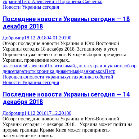
украина
Пётр Алексеевич Порошенко
Савченко
Новости Украины сегодня
Последние новости Украины сегодня — 18
декабря 2018
Добромир
18.12.2018
04.01.2019
0
Обзор: последние новости Украины и Юго-Восточной
Украины сегодня 18 декабря 2018. Загнанному в угол
Порошенко уже нечего терять В ходе выборов президента
Украины, проведение которых...
власть
киев
Савченко
Политика
майдан на украине
украина
обзор
дня
сепаратисты
хроника дня
антимайдан
харьков
Петр
Порошенко
новости украины
хунта
хроника событий
Новости Украины сегодня
Последние новости Украины сегодня — 14
декабря 2018
Добромир
14.12.2018
17.12.2018
0
Обзор: последние новости Украины и Юго-Восточной
Украины сегодня 14 декабря 2018. Украина может пойти на
прорыв границы Крыма Киев может предпринять
наступление не только...