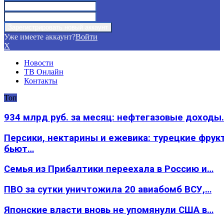
Уже имеете аккаунт?
Войти
X
Новости
ТВ Онлайн
Контакты
Топ
934 млрд руб. за месяц: нефтегазовые доходы
Персики, нектарины и ежевика: турецкие фрук
бьют…
Семья из Прибалтики переехала в Россию и…
ПВО за сутки уничтожила 20 авиабомб ВСУ,…
Японские власти вновь не упомянули США в…