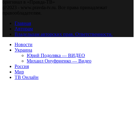
оригинал в «Правда-ТВ»
@2023 - www.pravda-tv.ru. Все права принадлежат
правообладателям.
Главная
Авторам
Владельцам авторских прав. Ответственности.
Новости
Украина
Юрий Подоляка — ВИДЕО
Михаил Онуфриенко — Видео
Россия
Мир
ТВ Онлайн