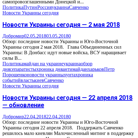
самопровозглашенными Донецкой и...
Политика
Путин
Россия
украина
Савченко
Новости Украины сегодня
Новости Украины сегодня — 2 мая 2018
Добромир
02.05.2018
03.05.2018
0
Обзор: последние новости Украины и Юго-Восточной
Украины сегодня 2 мая 2018. Глава Объединенных сил
Украины: В Донбасс идут новые войска, ВСУ наращивает
силы В...
Политика
майдан на украине
украина
обзор
дня
сепаратисты
хроника дня
антимайдан
харьков
Петр
Порошенко
новости украины
хунта
хроника
событий
власть
киев
Савченко
Новости Украины сегодня
Новости Украины сегодня — 22 апреля 2018
— обновление
Добромир
22.04.2018
22.04.2018
0
Обзор: последние новости Украины и Юго-Восточной
Украины сегодня 22 апреля 2018. Поддержать Савченко
решилось мало киевлян Малочисленный митинг в поддержку