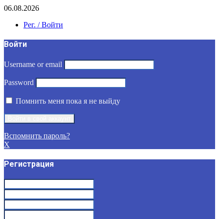
06.08.2026
Рег. / Войти
Войти
Username or email
Password
Помнить меня пока я не выйду
Вспомнить пароль?
X
Регистрация