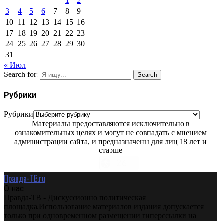
1
2
3
4
5
6
7
8
9
10
11
12
13
14
15
16
17
18
19
20
21
22
23
24
25
26
27
28
29
30
31
« Июл
Search for:
Search
Рубрики
Рубрики
Материалы предоставляются исключительно в
ознакомительных целях и могут не совпадать с мнением
администрации сайта, и предназначены для лиц 18 лет и
старше
Правда-ТВ.ru
О нас
Правда-ТВ - Дискуссионно политическая
площадка.Использование материалов издания допускается
только при одновременном размещении гиперссылки на