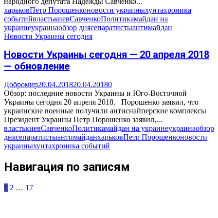
народного депутата Надежды Савченко...
харьков
Петр Порошенко
новости украины
хунта
хроника
событий
власть
киев
Савченко
Политика
майдан на
украине
украина
обзор дня
сепаратисты
антимайдан
Новости Украины сегодня
Новости Украины сегодня — 20 апреля 2018
— обновление
Добромир
20.04.2018
20.04.2018
0
Обзор: последние новости Украины и Юго-Восточной
Украины сегодня 20 апреля 2018. Порошенко заявил, что
украинские военные получили антиснайперские комплексы
Президент Украины Петр Порошенко заявил,...
власть
киев
Савченко
Политика
майдан на украине
украина
обзор
дня
сепаратисты
антимайдан
харьков
Петр Порошенко
новости
украины
хунта
хроника событий
Навигация по записям
1
2
…
17