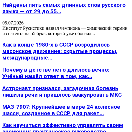
Найдены пять самых длинных слов русского
языка — от 29 до 55...
05.07.2026
Институт Русистики назвал чемпиона — химический термин
из патента на 55 букв, который уже обогнал...
Как в конце 1980-х в СССР возродилось
масонское движение: скрытые процессы,
международные...
Почему в детстве лето длилось вечно:
Учёный нашёл ответ в том, как...
Астронавт признался, загадочная болезнь
лишила речи и пришлось эвакуировать МКС
МАЗ-7907: Крупнейшее в мире 24 колесное
шасси, созданное в СССР для ракет...
Как научиться эффективно управлять своим
временем: практическое руководство,