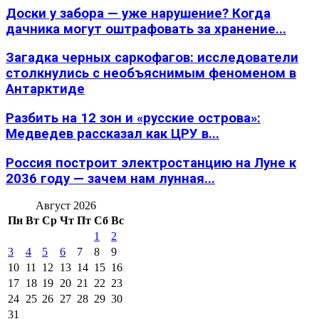
Доски у забора — уже нарушение? Когда
дачника могут оштрафовать за хранение...
Загадка черных саркофагов: исследователи
столкнулись с необъяснимым феноменом в
Антарктиде
Разбить на 12 зон и «русские острова»:
Медведев рассказал как ЦРУ в...
Россия построит электростанцию на Луне к
2036 году — зачем нам лунная...
Август 2026
Пн
Вт
Ср
Чт
Пт
Сб
Вс
1
2
3
4
5
6
7
8
9
10
11
12
13
14
15
16
17
18
19
20
21
22
23
24
25
26
27
28
29
30
31