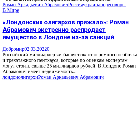
Роман Аркадьевич Абрамович
Россия
украина
переговоры
В Мире
«Лондонских олигархов прижало»: Роман
Абрамович экстренно распродает
имущество в Лондоне из-за санкций
Добромир
02.03.2022
0
Российский миллиардер «избавляется» от огромного особняка
и трехэтажного пентхауса, которые по оценкам экспертам
могут стоить свыше 25 миллиардов рублей. В Лондоне Роман
Абрамович имеет недвижимость...
лондон
олигархи
Роман Аркадьевич Абрамович