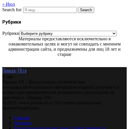
« Июл
Search for:
Search
Рубрики
Рубрики
Материалы предоставляются исключительно в
ознакомительных целях и могут не совпадать с мнением
администрации сайта, и предназначены для лиц 18 лет и
старше
Правда-ТВ.ru
О нас
Правда-ТВ - Дискуссионно политическая
площадка.Использование материалов издания допускается
только при одновременном размещении гиперссылки на
оригинал в «Правда-ТВ»
@2023 - www.pravda-tv.ru. Все права принадлежат
правообладателям.
Главная
Авторам
Владельцам авторских прав. Ответственности.