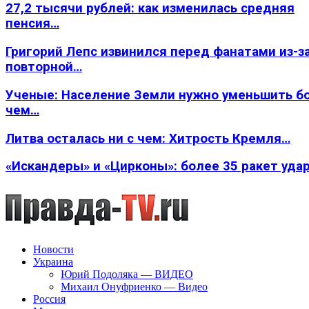
27,2 тысячи рублей: как изменилась средняя
пенсия…
Григорий Лепс извинился перед фанатами из-з
повторной…
Ученые: Население Земли нужно уменьшить б
чем…
Литва осталась ни с чем: Хитрость Кремля…
«Искандеры» и «Цирконы»: более 35 ракет уда
Новости
Украина
Юрий Подоляка — ВИДЕО
Михаил Онуфриенко — Видео
Россия