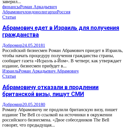
заверил...
финансы
Роман Аркадьевич
Абрамович
лондон
олигархи
Россия
Статьи
Абрамович едет в Израиль для получения
гражданства
Добромир
24.05.2018
1
Российский бизнесмен Роман Абрамович приедет в Израиль,
чтобы начать процедуру получения гражданства страны,
сообщает газета «Исраэль а-Йом». В четверг, как утверждает
издание, бизнесмен прибудет в...
Израиль
Роман Аркадьевич Абрамович
Статьи
Абрамовичу отказали в продлении
британской визы, пишут СМИ
Добромир
20.05.2018
0
Роману Абрамовичу не продлили британскую визу, пишет
издание The Bell со ссылкой на источники в окружении
российского бизнесмена. «Двое собеседников The Bell
говорят, что предыдущая...