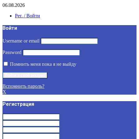
06.08.2026
Рег. / Войти
Войти
Username or email
Password
Помнить меня пока я не выйду
Вспомнить пароль?
X
Регистрация