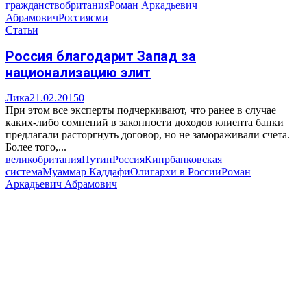
гражданство
британия
Роман Аркадьевич
Абрамович
Россия
сми
Статьи
Россия благодарит Запад за
национализацию элит
Лика
21.02.2015
0
При этом все эксперты подчеркивают, что ранее в случае
каких-либо сомнений в законности доходов клиента банки
предлагали расторгнуть договор, но не замораживали счета.
Более того,...
великобритания
Путин
Россия
Кипр
банковская
система
Муаммар Каддафи
Олигархи в России
Роман
Аркадьевич Абрамович