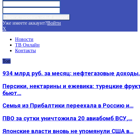
Уже имеете аккаунт?
Войти
X
Новости
ТВ Онлайн
Контакты
Топ
934 млрд руб. за месяц: нефтегазовые доходы
Персики, нектарины и ежевика: турецкие фрук
бьют…
Семья из Прибалтики переехала в Россию и…
ПВО за сутки уничтожила 20 авиабомб ВСУ,…
Японские власти вновь не упомянули США в…