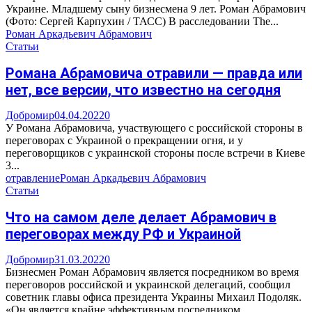
Украине. Младшему сыну бизнесмена 9 лет. Роман Абрамович
(Фото: Сергей Карпухин / ТАСС) В расследовании The...
Роман Аркадьевич Абрамович
Статьи
Романа Абрамовича отравили — правда или
нет, все версии, что известно на сегодня
Добромир
04.04.2022
0
У Романа Абрамовича, участвующего с российской стороны в
переговорах с Украиной о прекращении огня, и у
переговорщиков с украинской стороны после встречи в Киеве
3...
отравление
Роман Аркадьевич Абрамович
Статьи
Что на самом деле делает Абрамович в
переговорах между РФ и Украиной
Добромир
31.03.2022
0
Бизнесмен Роман Абрамович является посредником во время
переговоров российской и украинской делегаций, сообщил
советник главы офиса президента Украины Михаил Подоляк.
«Он является крайне эффективным посредником...