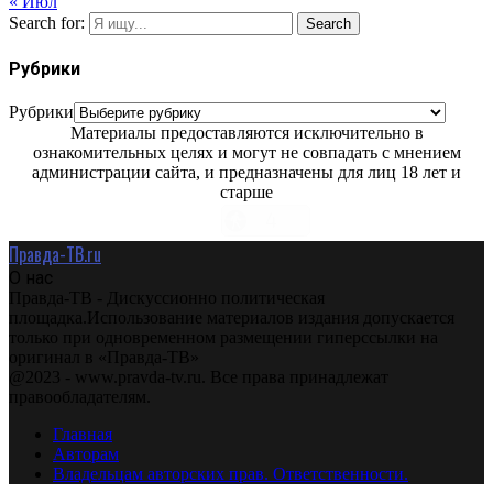
« Июл
Search for:
Search
Рубрики
Рубрики
Материалы предоставляются исключительно в
ознакомительных целях и могут не совпадать с мнением
администрации сайта, и предназначены для лиц 18 лет и
старше
Правда-ТВ.ru
О нас
Правда-ТВ - Дискуссионно политическая
площадка.Использование материалов издания допускается
только при одновременном размещении гиперссылки на
оригинал в «Правда-ТВ»
@2023 - www.pravda-tv.ru. Все права принадлежат
правообладателям.
Главная
Авторам
Владельцам авторских прав. Ответственности.