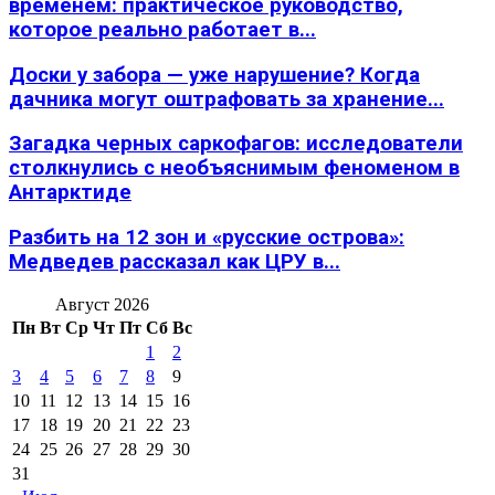
временем: практическое руководство,
которое реально работает в...
Доски у забора — уже нарушение? Когда
дачника могут оштрафовать за хранение...
Загадка черных саркофагов: исследователи
столкнулись с необъяснимым феноменом в
Антарктиде
Разбить на 12 зон и «русские острова»:
Медведев рассказал как ЦРУ в...
Август 2026
Пн
Вт
Ср
Чт
Пт
Сб
Вс
1
2
3
4
5
6
7
8
9
10
11
12
13
14
15
16
17
18
19
20
21
22
23
24
25
26
27
28
29
30
31