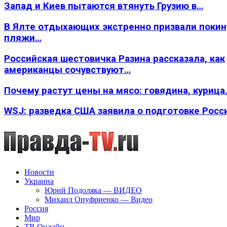
Запад и Киев пытаются втянуть Грузию в…
В Ялте отдыхающих экстренно призвали покин
пляжи…
Российская шестовичка Разина рассказала, как
американцы сочувствуют…
Почему растут цены на мясо: говядина, курица
WSJ: разведка США заявила о подготовке Росс
Новости
Украина
Юрий Подоляка — ВИДЕО
Михаил Онуфриенко — Видео
Россия
Мир
ТВ Онлайн