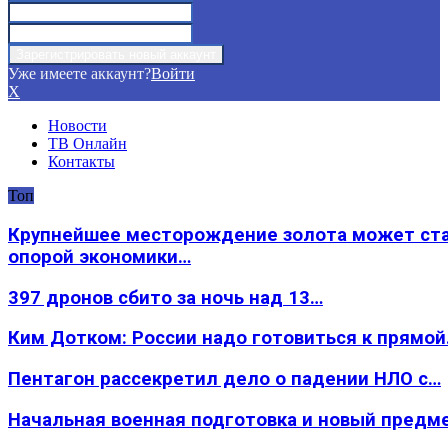
Уже имеете аккаунт?
Войти
X
Новости
ТВ Онлайн
Контакты
Топ
Крупнейшее месторождение золота может ст
опорой экономики…
397 дронов сбито за ночь над 13…
Ким Дотком: России надо готовиться к прямо
Пентагон рассекретил дело о падении НЛО с…
Начальная военная подготовка и новый предм