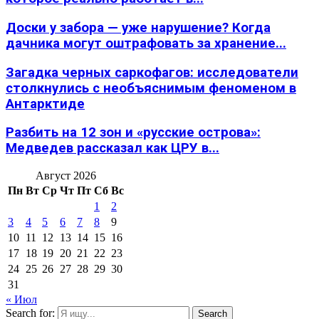
Доски у забора — уже нарушение? Когда
дачника могут оштрафовать за хранение...
Загадка черных саркофагов: исследователи
столкнулись с необъяснимым феноменом в
Антарктиде
Разбить на 12 зон и «русские острова»:
Медведев рассказал как ЦРУ в...
Август 2026
Пн
Вт
Ср
Чт
Пт
Сб
Вс
1
2
3
4
5
6
7
8
9
10
11
12
13
14
15
16
17
18
19
20
21
22
23
24
25
26
27
28
29
30
31
« Июл
Search for:
Search