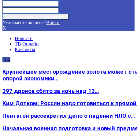
Уже имеете аккаунт?
Войти
X
Новости
ТВ Онлайн
Контакты
Топ
Крупнейшее месторождение золота может ст
опорой экономики…
397 дронов сбито за ночь над 13…
Ким Дотком: России надо готовиться к прямо
Пентагон рассекретил дело о падении НЛО с…
Начальная военная подготовка и новый предм