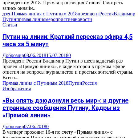
президентом 2018. Прямая трансляция 7 июня. Смотреть
запись онлайн...
дзен
Прямая линия с Путиным 2018
президент
Россия
Владимир
Путин
прямая линия
мероприятие
яновости
Статьи
Путин на линии: Краткий пересказ эфира 4,5
часа за 5 минут
Добромир
08.06.2018
15.07.2018
0
Президент России Владимир Путин в шестнадцатый раз
провел «Прямую линию», в ходе которой в прямом эфире
ответил на вопросы журналистов и простых жителей страны.
Всего...
Прямая линия с Путиным 2018
Путин
Россия
Изображения
«Вы опять дзюдонули весь мир»: и другие
странные сообщения Путину. Кадры из
«Прямой линии»
Добромир
07.06.2018
0
В четверг проходит 16-я по счету «Прямая линия» с
Владимиром Путиным, на которой президент отвечает на