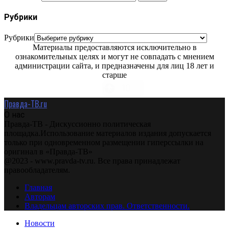
Рубрики
Рубрики
Материалы предоставляются исключительно в
ознакомительных целях и могут не совпадать с мнением
администрации сайта, и предназначены для лиц 18 лет и
старше
Правда-ТВ.ru
О нас
Правда-ТВ - Дискуссионно политическая
площадка.Использование материалов издания допускается
только при одновременном размещении гиперссылки на
оригинал в «Правда-ТВ»
@2023 - www.pravda-tv.ru. Все права принадлежат
правообладателям.
Главная
Авторам
Владельцам авторских прав. Ответственности.
Новости