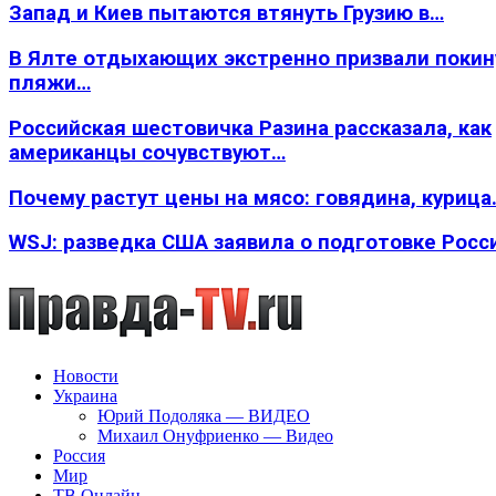
Запад и Киев пытаются втянуть Грузию в…
В Ялте отдыхающих экстренно призвали покин
пляжи…
Российская шестовичка Разина рассказала, как
американцы сочувствуют…
Почему растут цены на мясо: говядина, курица
WSJ: разведка США заявила о подготовке Росс
Новости
Украина
Юрий Подоляка — ВИДЕО
Михаил Онуфриенко — Видео
Россия
Мир
ТВ Онлайн