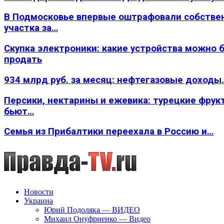
В Подмосковье впервые оштрафовали собстве
участка за…
Скупка электроники: какие устройства можно 
продать
934 млрд руб. за месяц: нефтегазовые доходы
Персики, нектарины и ежевика: турецкие фрук
бьют…
Семья из Прибалтики переехала в Россию и…
Новости
Украина
Юрий Подоляка — ВИДЕО
Михаил Онуфриенко — Видео