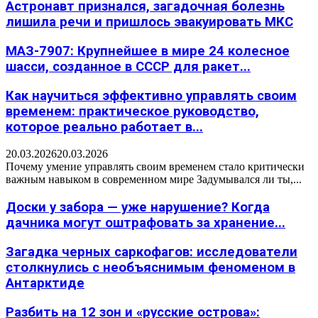
Астронавт признался, загадочная болезнь
лишила речи и пришлось эвакуировать МКС
МАЗ-7907: Крупнейшее в мире 24 колесное
шасси, созданное в СССР для ракет...
Как научиться эффективно управлять своим
временем: практическое руководство,
которое реально работает в...
20.03.2026
20.03.2026
Почему умение управлять своим временем стало критически
важным навыком в современном мире Задумывался ли ты,...
Доски у забора — уже нарушение? Когда
дачника могут оштрафовать за хранение...
Загадка черных саркофагов: исследователи
столкнулись с необъяснимым феноменом в
Антарктиде
Разбить на 12 зон и «русские острова»: