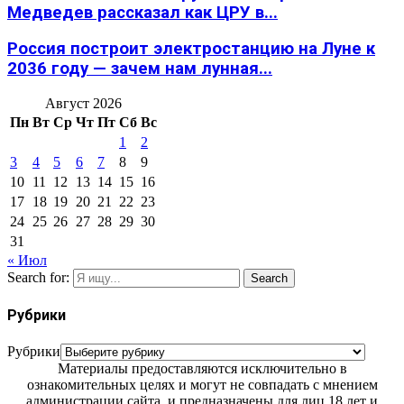
Медведев рассказал как ЦРУ в...
Россия построит электростанцию на Луне к
2036 году — зачем нам лунная...
Август 2026
Пн
Вт
Ср
Чт
Пт
Сб
Вс
1
2
3
4
5
6
7
8
9
10
11
12
13
14
15
16
17
18
19
20
21
22
23
24
25
26
27
28
29
30
31
« Июл
Search for:
Search
Рубрики
Рубрики
Материалы предоставляются исключительно в
ознакомительных целях и могут не совпадать с мнением
администрации сайта, и предназначены для лиц 18 лет и