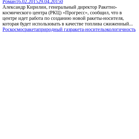
Роман
16.02.2015
29.04.2015
0
Александр Кирилин, генеральный директор Ракетно-
космического центра (РКЦ) «Прогресс», сообщил, что в
центре идет работа по созданию новой ракеты-носителя,
которая будет использовать в качестве топлива сжиженный...
Роскосмос
ракета
природный газ
ракета-носитель
экологичность