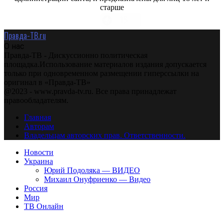
старше
Правда-ТВ.ru
О нас
Правда-ТВ - Дискуссионно политическая
площадка.Использование материалов издания допускается
только при одновременном размещении гиперссылки на
оригинал в «Правда-ТВ»
@2023 - www.pravda-tv.ru. Все права принадлежат
правообладателям.
Главная
Авторам
Владельцам авторских прав. Ответственности.
Новости
Украина
Юрий Подоляка — ВИДЕО
Михаил Онуфриенко — Видео
Россия
Мир
ТВ Онлайн