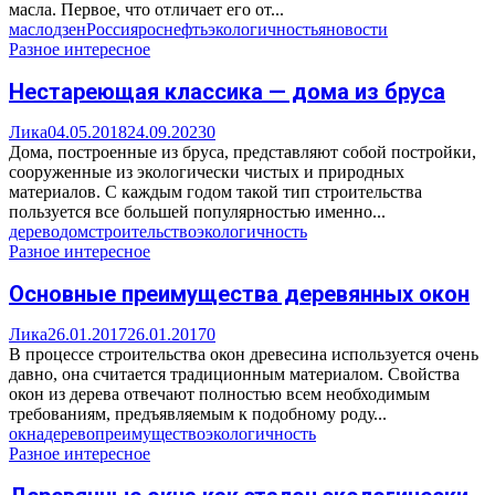
масла. Первое, что отличает его от...
масло
дзен
Россия
роснефть
экологичность
яновости
Разное интересное
Нестареющая классика — дома из бруса
Лика
04.05.2018
24.09.2023
0
Дома, построенные из бруса, представляют собой постройки,
сооруженные из экологически чистых и природных
материалов. С каждым годом такой тип строительства
пользуется все большей популярностью именно...
дерево
дом
строительство
экологичность
Разное интересное
Основные преимущества деревянных окон
Лика
26.01.2017
26.01.2017
0
В процессе строительства окон древесина используется очень
давно, она считается традиционным материалом. Свойства
окон из дерева отвечают полностью всем необходимым
требованиям, предъявляемым к подобному роду...
окна
дерево
преимущество
экологичность
Разное интересное