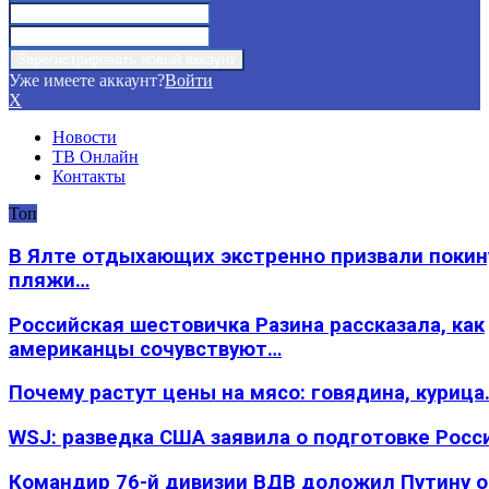
Уже имеете аккаунт?
Войти
X
Новости
ТВ Онлайн
Контакты
Топ
В Ялте отдыхающих экстренно призвали покин
пляжи…
Российская шестовичка Разина рассказала, как
американцы сочувствуют…
Почему растут цены на мясо: говядина, курица
WSJ: разведка США заявила о подготовке Росс
Командир 76-й дивизии ВДВ доложил Путину 