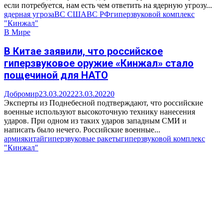
если потребуется, нам есть чем ответить на ядерную угрозу...
ядерная угроза
ВС США
ВС РФ
гиперзвуковой комплекс
"Кинжал"
В Мире
В Китае заявили, что российское
гиперзвуковое оружие «Кинжал» стало
пощечиной для НАТО
Добромир
23.03.2022
23.03.2022
0
Эксперты из Поднебесной подтверждают, что российские
военные используют высокоточную технику нанесения
ударов. При одном из таких ударов западным СМИ и
написать было нечего. Российские военные...
армия
китай
гиперзвуковые ракеты
гиперзвуковой комплекс
"Кинжал"