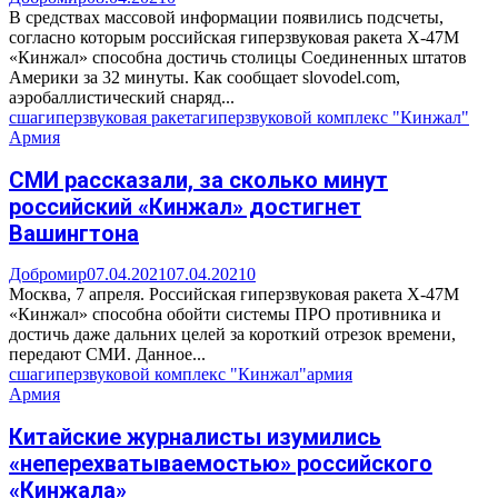
В средствах массовой информации появились подсчеты,
согласно которым российская гиперзвуковая ракета Х-47М
«Кинжал» способна достичь столицы Соединенных штатов
Америки за 32 минуты. Как сообщает slovodel.com,
аэробаллистический снаряд...
сша
гиперзвуковая ракета
гиперзвуковой комплекс "Кинжал"
Армия
СМИ рассказали, за сколько минут
российский «Кинжал» достигнет
Вашингтона
Добромир
07.04.2021
07.04.2021
0
Москва, 7 апреля. Российская гиперзвуковая ракета Х-47М
«Кинжал» способна обойти системы ПРО противника и
достичь даже дальних целей за короткий отрезок времени,
передают СМИ. Данное...
сша
гиперзвуковой комплекс "Кинжал"
армия
Армия
Китайские журналисты изумились
«неперехватываемостью» российского
«Кинжала»