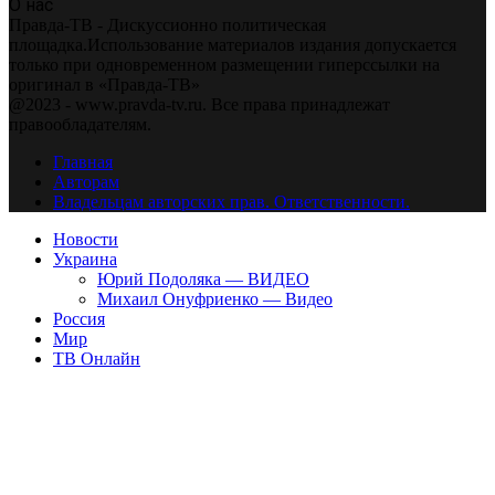
О нас
Правда-ТВ - Дискуссионно политическая
площадка.Использование материалов издания допускается
только при одновременном размещении гиперссылки на
оригинал в «Правда-ТВ»
@2023 - www.pravda-tv.ru. Все права принадлежат
правообладателям.
Главная
Авторам
Владельцам авторских прав. Ответственности.
Новости
Украина
Юрий Подоляка — ВИДЕО
Михаил Онуфриенко — Видео
Россия
Мир
ТВ Онлайн