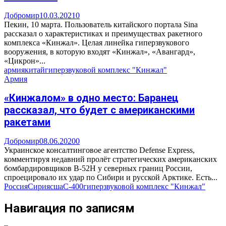
Добромир
10.03.2021
0
Пекин, 10 марта. Пользователь китайского портала Sina
рассказал о характеристиках и преимуществах ракетного
комплекса «Кинжал». Целая линейка гиперзвукового
вооружения, в которую входят «Кинжал», «Авангард»,
«Цикрон»...
армия
китай
гиперзвуковой комплекс "Кинжал"
Армия
«Кинжалом» в одно место: Баранец
рассказал, что будет с американскими
ракетами
Добромир
08.06.2020
0
Украинское консалтинговое агентство Defense Express,
комментируя недавний пролёт стратегических американских
бомбардировщиков B-52H у северных границ России,
спроецировало их удар по Сибири и русской Арктике. Есть...
Россия
Сирия
сша
С-400
гиперзвуковой комплекс "Кинжал"
Навигация по записям