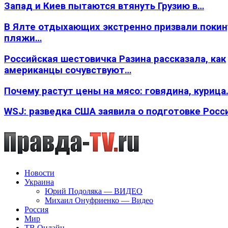
Запад и Киев пытаются втянуть Грузию в…
В Ялте отдыхающих экстренно призвали покин
пляжи…
Российская шестовичка Разина рассказала, как
американцы сочувствуют…
Почему растут цены на мясо: говядина, курица
WSJ: разведка США заявила о подготовке Росс
Новости
Украина
Юрий Подоляка — ВИДЕО
Михаил Онуфриенко — Видео
Россия
Мир
ТВ Онлайн