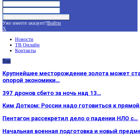
Уже имеете аккаунт?
Войти
X
Новости
ТВ Онлайн
Контакты
Топ
Крупнейшее месторождение золота может ст
опорой экономики…
397 дронов сбито за ночь над 13…
Ким Дотком: России надо готовиться к прямо
Пентагон рассекретил дело о падении НЛО с…
Начальная военная подготовка и новый предм