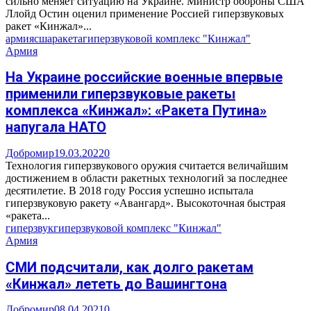
сильно меняет ситуацию на Украине. Министр обороны США
Ллойд Остин оценил применение Россией гиперзвуковых
ракет «Кинжал»...
армия
сша
ракета
гиперзвуковой комплекс "Кинжал"
Армия
На Украине российские военные впервые
применили гиперзвуковые ракеты
комплекса «Кинжал»: «Ракета Путина»
напугала НАТО
Добромир
19.03.2022
0
Технология гиперзвукового оружия считается величайшим
достижением в области ракетных технологий за последнее
десятилетие. В 2018 году Россия успешно испытала
гиперзвуковую ракету «Авангард». Высокоточная быстрая
«ракета...
гиперзвук
гиперзвуковой комплекс "Кинжал"
Армия
СМИ подсчитали, как долго ракетам
«Кинжал» лететь до Вашингтона
Добромир
08.04.2021
0