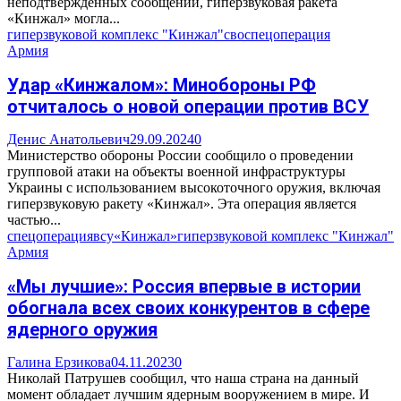
неподтвержденных сообщений, гиперзвуковая ракета
«Кинжал» могла...
гиперзвуковой комплекс "Кинжал"
сво
спецоперация
Армия
Удар «Кинжалом»: Минобороны РФ
отчиталось о новой операции против ВСУ
Денис Анатольевич
29.09.2024
0
Министерство обороны России сообщило о проведении
групповой атаки на объекты военной инфраструктуры
Украины с использованием высокоточного оружия, включая
гиперзвуковую ракету «Кинжал». Эта операция является
частью...
спецоперация
всу
«Кинжал»
гиперзвуковой комплекс "Кинжал"
Армия
«Мы лучшие»: Россия впервые в истории
обогнала всех своих конкурентов в сфере
ядерного оружия
Галина Ерзикова
04.11.2023
0
Николай Патрушев сообщил, что наша страна на данный
момент обладает лучшим ядерным вооружением в мире. И