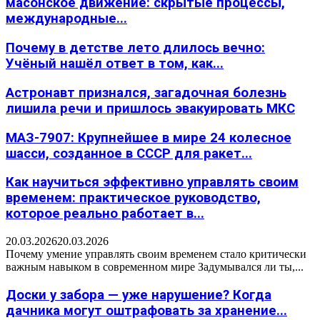
масонское движение: скрытые процессы,
международные...
Почему в детстве лето длилось вечно:
Учёный нашёл ответ в том, как...
Астронавт признался, загадочная болезнь
лишила речи и пришлось эвакуировать МКС
МАЗ-7907: Крупнейшее в мире 24 колесное
шасси, созданное в СССР для ракет...
Как научиться эффективно управлять своим
временем: практическое руководство,
которое реально работает в...
20.03.2026
20.03.2026
Почему умение управлять своим временем стало критически
важным навыком в современном мире Задумывался ли ты,...
Доски у забора — уже нарушение? Когда
дачника могут оштрафовать за хранение...