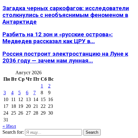
Загадка черных саркофагов: исследователи
столкнулись с необъяснимым феноменом в
Антарктиде
Разбить на 12 зон и «русские острова»:
Медведев рассказал как ЦРУ в...
Россия построит электростанцию на Луне к
2036 году — зачем нам лунная...
Август 2026
Пн
Вт
Ср
Чт
Пт
Сб
Вс
1
2
3
4
5
6
7
8
9
10
11
12
13
14
15
16
17
18
19
20
21
22
23
24
25
26
27
28
29
30
31
« Июл
Search for:
Search