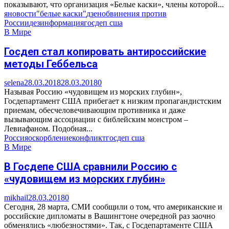
показывают, что организация «Белые каски», члены которой...
яновости
"белые каски"
дзен
обвинения против
России
дезинформация
госдеп сша
В Мире
Госдеп стал копировать антироссийские
методы Геббельса
selena
28.03.2018
28.03.2018
0
Называя Россию «чудовищем из морских глубин»,
Госдепартамент США прибегает к низким пропагандистским
приемам, обесчеловечивающим противника и даже
вызывающим ассоциации с библейским монстром –
Левиафаном. Подобная...
Россия
оскорбление
конфликт
госдеп сша
В Мире
В Госдепе США сравнили Россию с
«чудовищем из морских глубин»
mikhail
28.03.2018
0
Сегодня, 28 марта, СМИ сообщили о том, что американские и
российские дипломаты в Вашингтоне очередной раз заочно
обменялись «любезностями». Так, с Госдепартаменте США