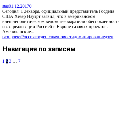
stas
01.12.2017
0
Сегодня, 1 декабря, официальный представитель Госдепа
США Хезер Науэрт заявил, что в американском
внешнеполитическом ведомстве выразили обеспокоенность
из-за реализации Россией в Европе газовых проектов.
Американские...
газ
проект
Россия
госдеп сша
яновости
доминирование
дзен
Навигация по записям
1
2
3
…
7