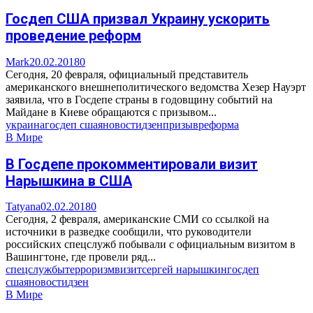
Госдеп США призвал Украину ускорить
проведение реформ
Mark
20.02.2018
0
Сегодня, 20 февраля, официальный представитель
американского внешнеполитического ведомства Хезер Науэрт
заявила, что в Госдепе страны в годовщину событий на
Майдане в Киеве обращаются с призывом...
украина
госдеп сша
яновости
дзен
призыв
реформа
В Мире
В Госдепе прокомментировали визит
Нарышкина в США
Tatyana
02.02.2018
0
Сегодня, 2 февраля, американские СМИ со ссылкой на
источники в разведке сообщили, что руководители
российских спецслужб побывали с официальным визитом в
Вашингтоне, где провели ряд...
спецслужбы
терроризм
визит
сергей нарышкин
госдеп
сша
яновости
дзен
В Мире