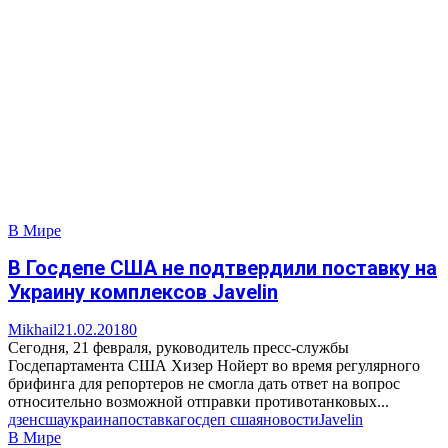
В Мире
В Госдепе США не подтвердили поставку на
Украину комплексов Javelin
Mikhail
21.02.2018
0
Сегодня, 21 февраля, руководитель пресс-службы
Госдепартамента США Хизер Нойерт во время регулярного
брифинга для репортеров не смогла дать ответ на вопрос
относительно возможной отправки противотанковых...
дзен
сша
украина
поставка
госдеп сша
яновости
Javelin
В Мире