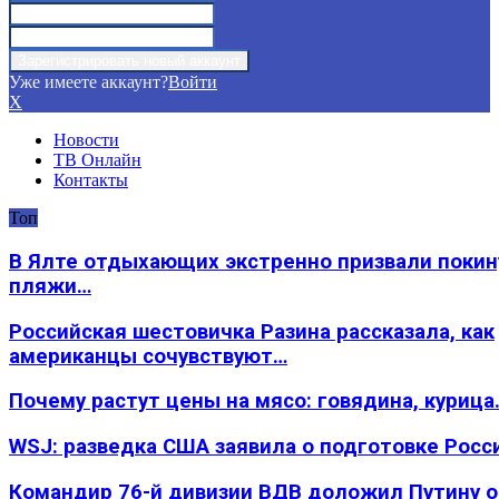
Уже имеете аккаунт?
Войти
X
Новости
ТВ Онлайн
Контакты
Топ
В Ялте отдыхающих экстренно призвали покин
пляжи…
Российская шестовичка Разина рассказала, как
американцы сочувствуют…
Почему растут цены на мясо: говядина, курица
WSJ: разведка США заявила о подготовке Росс
Командир 76-й дивизии ВДВ доложил Путину 