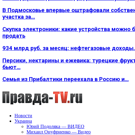
В Подмосковье впервые оштрафовали собстве
участка за…
Скупка электроники: какие устройства можно 
продать
934 млрд руб. за месяц: нефтегазовые доходы
Персики, нектарины и ежевика: турецкие фрук
бьют…
Семья из Прибалтики переехала в Россию и…
Новости
Украина
Юрий Подоляка — ВИДЕО
Михаил Онуфриенко — Видео