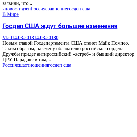
заявили, что...
яновости
дзен
Россия
сравнение
госдеп сша
В Мире
Госдеп США ждут большие изменения
Vlad
14.03.2018
14.03.2018
0
Новым главой Госдепартамента США станет Майк Помпео.
Таким образом, на смену обладателю российского ордена
Дружбы придет антироссийский «ястреб» и бывший директор
ЦРУ. Парадокс в том,...
Россия
сша
отношения
госдеп сша