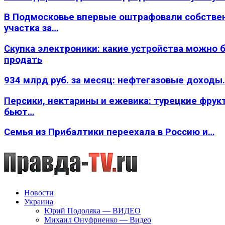
В Подмосковье впервые оштрафовали собстве
участка за…
Скупка электроники: какие устройства можно 
продать
934 млрд руб. за месяц: нефтегазовые доходы
Персики, нектарины и ежевика: турецкие фрук
бьют…
Семья из Прибалтики переехала в Россию и…
Новости
Украина
Юрий Подоляка — ВИДЕО
Михаил Онуфриенко — Видео