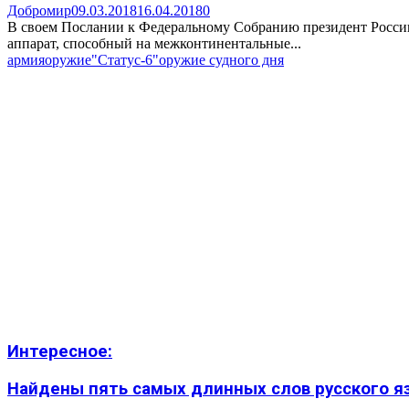
Добромир
09.03.2018
16.04.2018
0
В своем Послании к Федеральному Собранию президент России
аппарат, способный на межконтинентальные...
армия
оружие
"Статус-6"
оружие судного дня
Интересное:
Найдены пять самых длинных слов русского язы