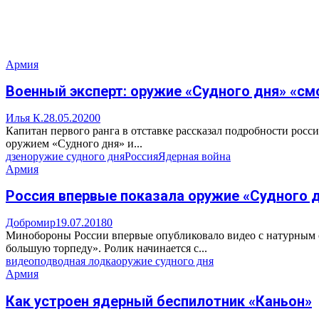
Армия
Военный эксперт: оружие «Судного дня» «с
Илья К.
28.05.2020
0
Капитан первого ранга в отставке рассказал подробности рос
оружием «Судного дня» и...
дзен
оружие судного дня
Россия
Ядерная война
Армия
Россия впервые показала оружие «Судного 
Добромир
19.07.2018
0
Минобороны России впервые опубликовало видео с натурным о
большую торпеду». Ролик начинается с...
видео
подводная лодка
оружие судного дня
Армия
Как устроен ядерный беспилотник «Каньон»