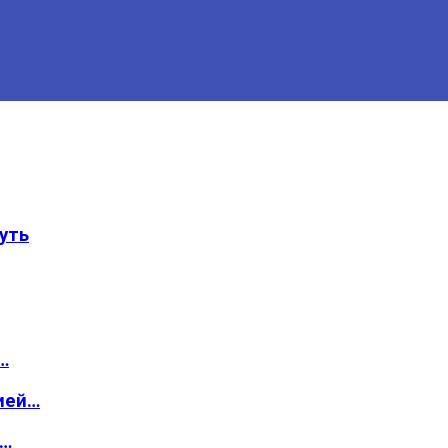
уть
…
ией…
о…