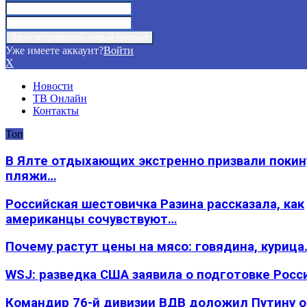
Уже имеете аккаунт?
Войти
X
Новости
ТВ Онлайн
Контакты
Топ
В Ялте отдыхающих экстренно призвали покин
пляжи…
Российская шестовичка Разина рассказала, как
американцы сочувствуют…
Почему растут цены на мясо: говядина, курица
WSJ: разведка США заявила о подготовке Росс
Командир 76-й дивизии ВДВ доложил Путину 