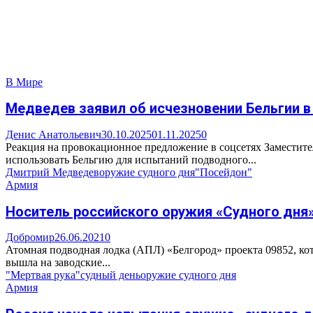
В Мире
Медведев заявил об исчезновении Бельгии в
Денис Анатольевич
30.10.2025
01.11.2025
0
Реакция на провокационное предложение в соцсетях Заместите
использовать Бельгию для испытаний подводного...
Дмитрий Медведев
оружие судного дня
"Посейдон"
Армия
Носитель российского оружия «Судного дня
Добромир
26.06.2021
0
Атомная подводная лодка (АПЛ) «Белгород» проекта 09852, ко
вышла на заводские...
"Мертвая рука"
судный день
оружие судного дня
Армия