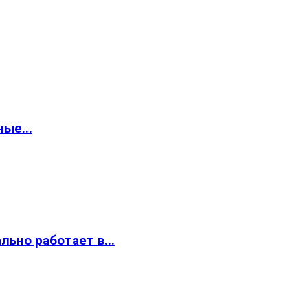
ые...
ьно работает в...