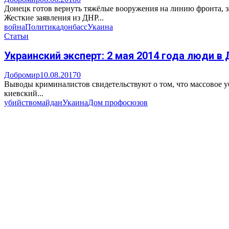
Донецк готов вернуть тяжёлые вооружения на линию фронта, 
Жесткие заявления из ДНР...
война
Политика
донбасс
Укаина
Статьи
Украинский эксперт: 2 мая 2014 года люди 
Добромир
10.08.2017
0
Выводы криминалистов свидетельствуют о том, что массовое у
киевский...
убийство
майдан
Укаина
Дом профосюзов