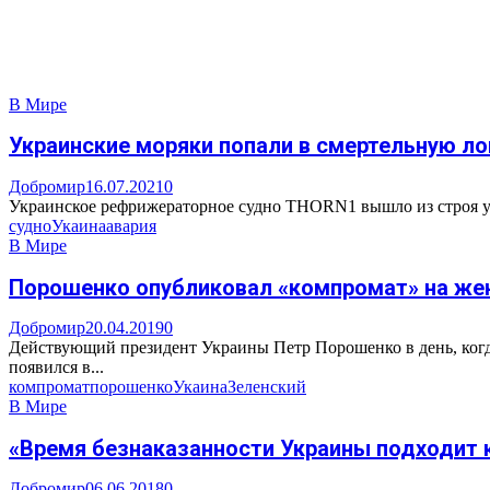
В Мире
Украинские моряки попали в смертельную ло
Добромир
16.07.2021
0
Украинское рефрижераторное судно THORN1 вышло из строя у 
судно
Укаина
авария
В Мире
Порошенко опубликовал «компромат» на же
Добромир
20.04.2019
0
Действующий президент Украины Петр Порошенко в день, когда
появился в...
компромат
порошенко
Укаина
Зеленский
В Мире
«Время безнаказанности Украины подходит 
Добромир
06.06.2018
0