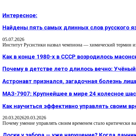
Интересное:
Найдены пять самых длинных слов русского язы
05.07.2026
Институт Русистики назвал чемпиона — химический термин из п
Как в конце 1980-х в СССР возродилось масон
Почему в детстве лето длилось вечно: Учёный н
Астронавт признался, загадочная болезнь лиш
МАЗ-7907: Крупнейшее в мире 24 колесное шасс
Как научиться эффективно управлять своим вре
20.03.2026
20.03.2026
Почему умение управлять своим временем стало критически ва
Доски у забора — уже нарушение? Когда дачник