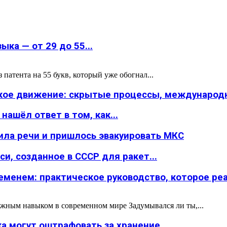
ка — от 29 до 55...
атента на 55 букв, который уже обогнал...
ское движение: скрытые процессы, международн
ашёл ответ в том, как...
ила речи и пришлось эвакуировать МКС
и, созданное в СССР для ракет...
менем: практическое руководство, которое реал
жным навыком в современном мире Задумывался ли ты,...
а могут оштрафовать за хранение...