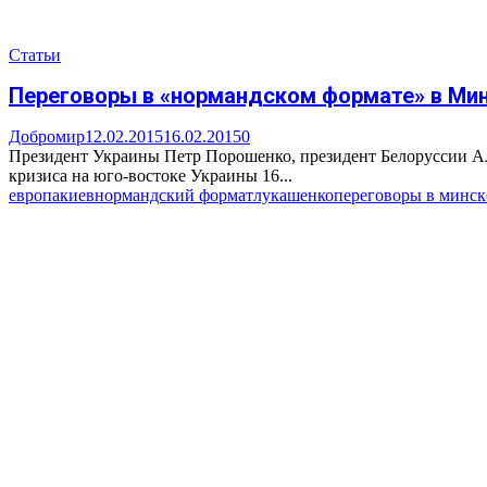
Статьи
Переговоры в «нормандском формате» в Минс
Добромир
12.02.2015
16.02.2015
0
Президент Украины Петр Порошенко, президент Белоруссии А
кризиса на юго-востоке Украины 16...
европа
киев
нормандский формат
лукашенко
переговоры в минск