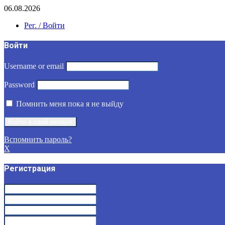
06.08.2026
Рег. / Войти
Войти
Username or email
Password
Помнить меня пока я не выйду
Вспомнить пароль?
X
Регистрация