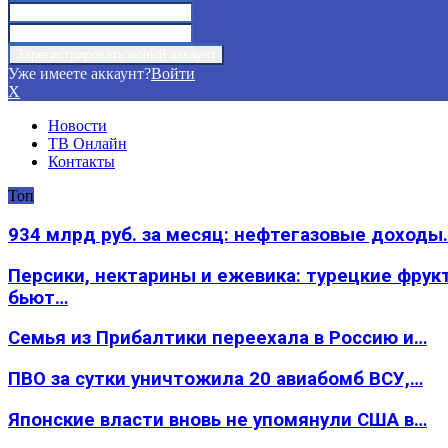
Уже имеете аккаунт?
Войти
X
Новости
ТВ Онлайн
Контакты
Топ
934 млрд руб. за месяц: нефтегазовые доходы
Персики, нектарины и ежевика: турецкие фрук
бьют…
Семья из Прибалтики переехала в Россию и…
ПВО за сутки уничтожила 20 авиабомб ВСУ,…
Японские власти вновь не упомянули США в…