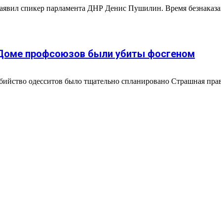
заявил спикер парламента ДНР Денис Пушилин. Время безнаказ
в Доме профсоюзов были убиты фосгеном
бийство одесситов было тщательно спланировано Страшная правд