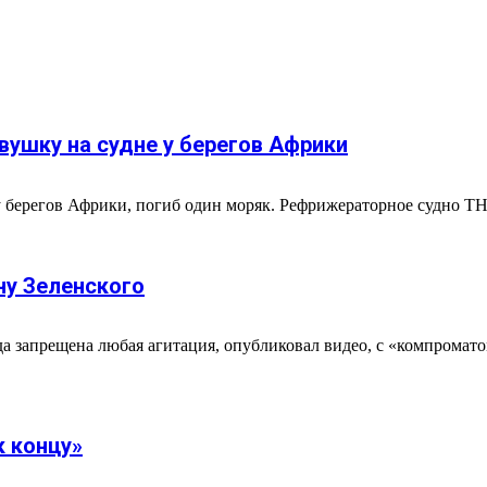
вушку на судне у берегов Африки
берегов Африки, погиб один моряк. Рефрижераторное судно THO
ну Зеленского
 запрещена любая агитация, опубликовал видео, с «компромато
к концу»