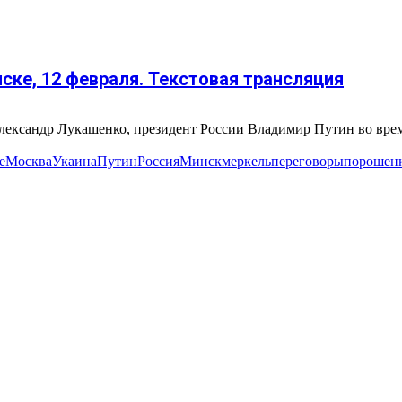
ке, 12 февраля. Текстовая трансляция
лександр Лукашенко, президент России Владимир Путин во вре
е
Москва
Укаина
Путин
Россия
Минск
меркель
переговоры
порошен