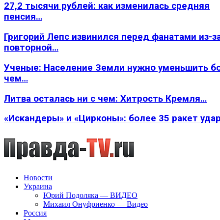
27,2 тысячи рублей: как изменилась средняя
пенсия…
Григорий Лепс извинился перед фанатами из-з
повторной…
Ученые: Население Земли нужно уменьшить б
чем…
Литва осталась ни с чем: Хитрость Кремля…
«Искандеры» и «Цирконы»: более 35 ракет уда
Новости
Украина
Юрий Подоляка — ВИДЕО
Михаил Онуфриенко — Видео
Россия