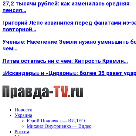
27,2 тысячи рублей: как изменилась средняя
пенсия…
Григорий Лепс извинился перед фанатами из-з
повторной…
Ученые: Население Земли нужно уменьшить б
чем…
Литва осталась ни с чем: Хитрость Кремля…
«Искандеры» и «Цирконы»: более 35 ракет уда
Новости
Украина
Юрий Подоляка — ВИДЕО
Михаил Онуфриенко — Видео
Россия