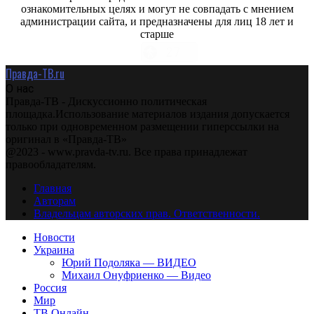
ознакомительных целях и могут не совпадать с мнением
администрации сайта, и предназначены для лиц 18 лет и
старше
Правда-ТВ.ru
О нас
Правда-ТВ - Дискуссионно политическая
площадка.Использование материалов издания допускается
только при одновременном размещении гиперссылки на
оригинал в «Правда-ТВ»
@2023 - www.pravda-tv.ru. Все права принадлежат
правообладателям.
Главная
Авторам
Владельцам авторских прав. Ответственности.
Новости
Украина
Юрий Подоляка — ВИДЕО
Михаил Онуфриенко — Видео
Россия
Мир
ТВ Онлайн