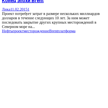
Конец эпохи Brent
Лика
11.02.2015
1
Проект потребует затрат в размере нескольких миллиардов
долларов в течение следующих 10 лет. За ним может
последовать закрытие других крупных месторождений в
Северном море на...
Нефть
проект
месторождение
Brent
платформа