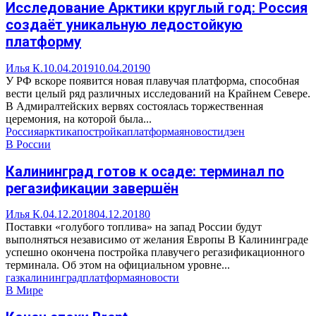
Исследование Арктики круглый год: Россия
создаёт уникальную ледостойкую
платформу
Илья К.
10.04.2019
10.04.2019
0
У РФ вскоре появится новая плавучая платформа, способная
вести целый ряд различных исследований на Крайнем Севере.
В Адмиралтейских вервях состоялась торжественная
церемония, на которой была...
Россия
арктика
постройка
платформа
яновости
дзен
В России
Калининград готов к осаде: терминал по
регазификации завершён
Илья К.
04.12.2018
04.12.2018
0
Поставки «голубого топлива» на запад России будут
выполняться независимо от желания Европы В Калининграде
успешно окончена постройка плавучего регазификационного
терминала. Об этом на официальном уровне...
газ
калининград
платформа
яновости
В Мире