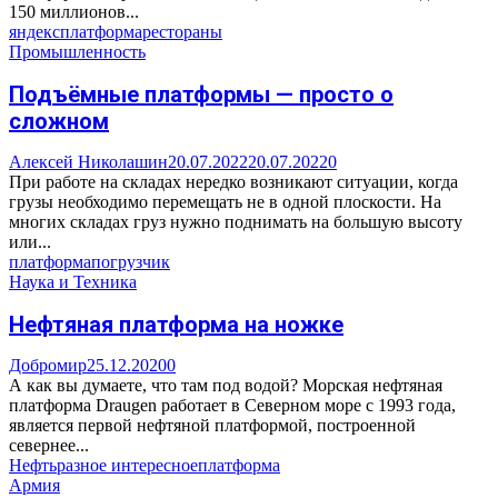
150 миллионов...
яндекс
платформа
рестораны
Промышленность
Подъёмные платформы — просто о
сложном
Алексей Николашин
20.07.2022
20.07.2022
0
При работе на складах нередко возникают ситуации, когда
грузы необходимо перемещать не в одной плоскости. На
многих складах груз нужно поднимать на большую высоту
или...
платформа
погрузчик
Наука и Техника
Нефтяная платформа на ножке
Добромир
25.12.2020
0
А как вы думаете, что там под водой? Морская нефтяная
платформа Draugen работает в Северном море с 1993 года,
является первой нефтяной платформой, построенной
севернее...
Нефть
разное интересное
платформа
Армия