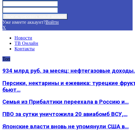
Уже имеете аккаунт?
Войти
X
Новости
ТВ Онлайн
Контакты
Топ
934 млрд руб. за месяц: нефтегазовые доходы
Персики, нектарины и ежевика: турецкие фрук
бьют…
Семья из Прибалтики переехала в Россию и…
ПВО за сутки уничтожила 20 авиабомб ВСУ,…
Японские власти вновь не упомянули США в…