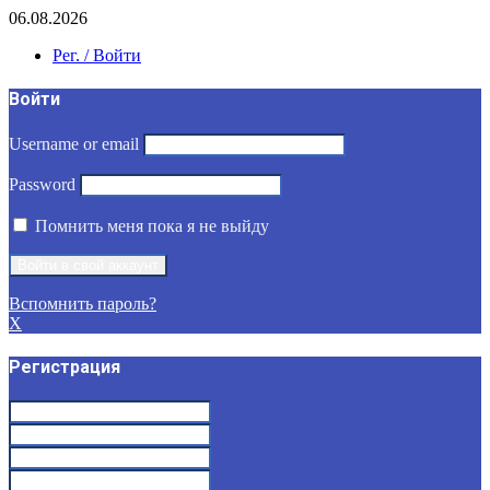
06.08.2026
Рег. / Войти
Войти
Username or email
Password
Помнить меня пока я не выйду
Вспомнить пароль?
X
Регистрация