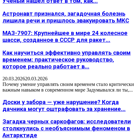
Учёный нашёл ответ в том, как...
Астронавт признался, загадочная болезнь
лишила речи и пришлось эвакуировать МКС
МАЗ-7907: Крупнейшее в мире 24 колесное
шасси, созданное в СССР для ракет...
Как научиться эффективно управлять своим
временем: практическое руководство,
которое реально работает в...
20.03.2026
20.03.2026
Почему умение управлять своим временем стало критически
важным навыком в современном мире Задумывался ли ты,...
Доски у забора — уже нарушение? Когда
дачника могут оштрафовать за хранение...
Загадка черных саркофагов: исследователи
столкнулись с необъяснимым феноменом в
Антарктиде