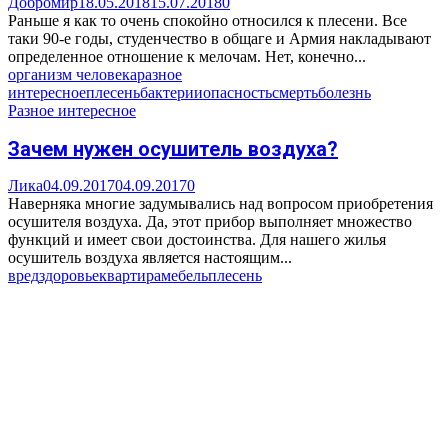
Добромир
18.05.2018
15.07.2018
0
Раньше я как то очень спокойно относился к плесени. Все
таки 90-е годы, студенчество в общаге и Армия накладывают
определенное отношение к мелочам. Нет, конечно...
организм человека
разное
интересное
плесень
бактерии
опасность
смерть
болезнь
Разное интересное
Зачем нужен осушитель воздуха?
Лика
04.09.2017
04.09.2017
0
Наверняка многие задумывались над вопросом приобретения
осушителя воздуха. Да, этот прибор выполняет множество
функций и имеет свои достоинства. Для нашего жилья
осушитель воздуха является настоящим...
вред
здоровье
квартира
мебель
плесень