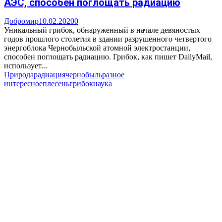
АЭС, способен поглощать радиацию
Добромир
10.02.2020
0
Уникальный грибок, обнаруженный в начале девяностых
годов прошлого столетия в здании разрушенного четвертого
энергоблока Чернобыльской атомной электростанции,
способен поглощать радиацию. Грибок, как пишет DailyMail,
использует...
Природа
радиация
чернобыль
разное
интересное
плесень
грибок
наука