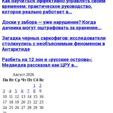
Как научиться эффективно управлять своим
временем: практическое руководство,
которое реально работает в...
Доски у забора — уже нарушение? Когда
дачника могут оштрафовать за хранение...
Загадка черных саркофагов: исследователи
столкнулись с необъяснимым феноменом в
Антарктиде
Разбить на 12 зон и «русские острова»:
Медведев рассказал как ЦРУ в...
Август 2026
Пн
Вт
Ср
Чт
Пт
Сб
Вс
1
2
3
4
5
6
7
8
9
10
11
12
13
14
15
16
17
18
19
20
21
22
23
24
25
26
27
28
29
30