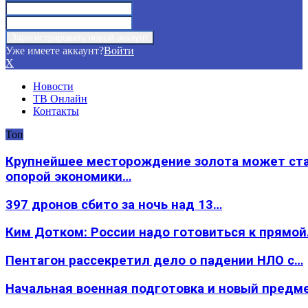
Уже имеете аккаунт?
Войти
X
Новости
ТВ Онлайн
Контакты
Топ
Крупнейшее месторождение золота может ст
опорой экономики…
397 дронов сбито за ночь над 13…
Ким Дотком: России надо готовиться к прямо
Пентагон рассекретил дело о падении НЛО с…
Начальная военная подготовка и новый предм