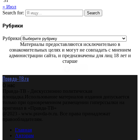
31
« Июл
Search for:
Search
Рубрики
Рубрики
Материалы предоставляются исключительно в
ознакомительных целях и могут не совпадать с мнением
администрации сайта, и предназначены для лиц 18 лет и
старше
Правда-ТВ.ru
О нас
Правда-ТВ - Дискуссионно политическая
площадка.Использование материалов издания допускается
только при одновременном размещении гиперссылки на
оригинал в «Правда-ТВ»
@2023 - www.pravda-tv.ru. Все права принадлежат
правообладателям.
Главная
Авторам