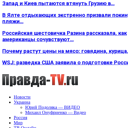
Запад и Киев пытаются втянуть Грузию в…
В Ялте отдыхающих экстренно призвали покин
пляжи…
Российская шестовичка Разина рассказала, как
американцы сочувствуют…
Почему растут цены на мясо: говядина, курица
WSJ: разведка США заявила о подготовке Росс
Новости
Украина
Юрий Подоляка — ВИДЕО
Михаил Онуфриенко — Видео
Россия
Мир
ТВ Онлайн