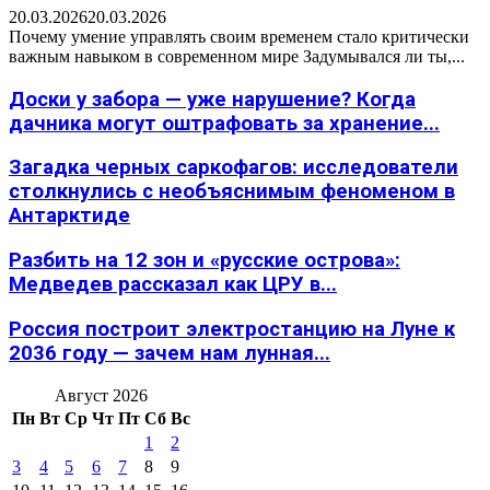
20.03.2026
20.03.2026
Почему умение управлять своим временем стало критически
важным навыком в современном мире Задумывался ли ты,...
Доски у забора — уже нарушение? Когда
дачника могут оштрафовать за хранение...
Загадка черных саркофагов: исследователи
столкнулись с необъяснимым феноменом в
Антарктиде
Разбить на 12 зон и «русские острова»:
Медведев рассказал как ЦРУ в...
Россия построит электростанцию на Луне к
2036 году — зачем нам лунная...
Август 2026
Пн
Вт
Ср
Чт
Пт
Сб
Вс
1
2
3
4
5
6
7
8
9