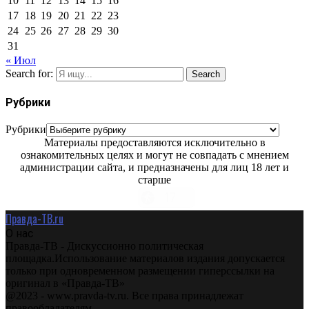
10
11
12
13
14
15
16
17
18
19
20
21
22
23
24
25
26
27
28
29
30
31
« Июл
Search for:
Search
Рубрики
Рубрики
Материалы предоставляются исключительно в
ознакомительных целях и могут не совпадать с мнением
администрации сайта, и предназначены для лиц 18 лет и
старше
Правда-ТВ.ru
О нас
Правда-ТВ - Дискуссионно политическая
площадка.Использование материалов издания допускается
только при одновременном размещении гиперссылки на
оригинал в «Правда-ТВ»
@2023 - www.pravda-tv.ru. Все права принадлежат
правообладателям.