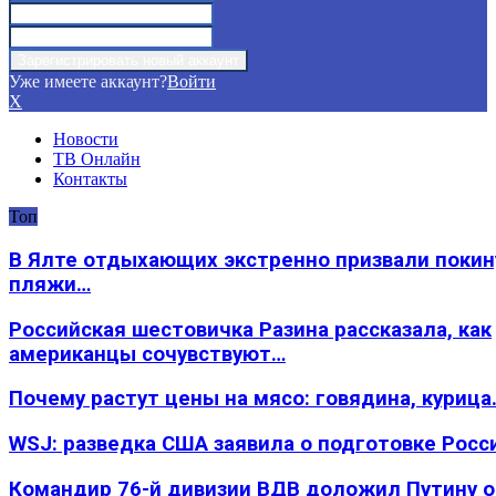
Уже имеете аккаунт?
Войти
X
Новости
ТВ Онлайн
Контакты
Топ
В Ялте отдыхающих экстренно призвали покин
пляжи…
Российская шестовичка Разина рассказала, как
американцы сочувствуют…
Почему растут цены на мясо: говядина, курица
WSJ: разведка США заявила о подготовке Росс
Командир 76-й дивизии ВДВ доложил Путину 