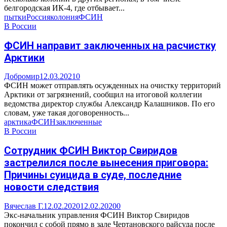
белгородская ИК-4, где отбывает...
пытки
Россия
колония
ФСИН
В России
ФСИН направит заключенных на расчистку
Арктики
Добромир
12.03.2021
0
ФСИН может отправлять осужденных на очистку территорий
Арктики от загрязнений, сообщил на итоговой коллегии
ведомства директор службы Александр Калашников. По его
словам, уже такая договоренность...
арктика
ФСИН
заключенные
В России
Сотрудник ФСИН Виктор Свиридов
застрелился после вынесения приговора:
Причины суицида в суде, последние
новости следствия
Вячеслав Г.
12.02.2020
12.02.2020
0
Экс-начальник управления ФСИН Виктор Свиридов
покончил с собой прямо в зале Чертановского райсуда после