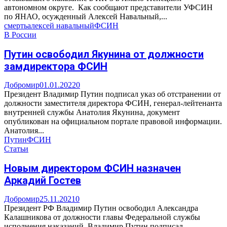
автономном округе. Как сообщают представители УФСИН
по ЯНАО, осужденный Алексей Навальный,...
смерть
алексей навальный
ФСИН
В России
Путин освободил Якунина от должности
замдиректора ФСИН
Добромир
01.01.2022
0
Президент Владимир Путин подписал указ об отстранении от
должности заместителя директора ФСИН, генерал-лейтенанта
внутренней службы Анатолия Якунина, документ
опубликован на официальном портале правовой информации.
Анатолия...
Путин
ФСИН
Статьи
Новым директором ФСИН назначен
Аркадий Гостев
Добромир
25.11.2021
0
Президент РФ Владимир Путин освободил Александра
Калашникова от должности главы Федеральной службы
исполнения наказаний. Владимир Путин подписал