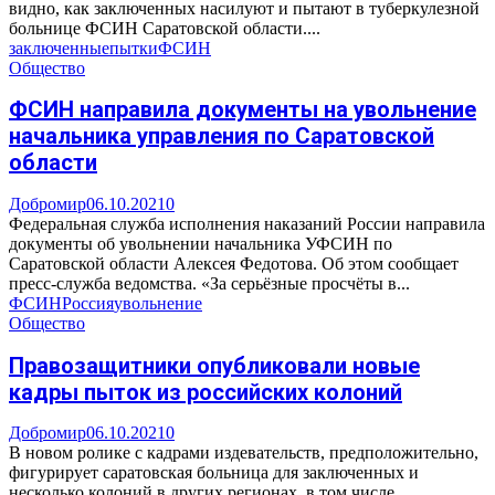
видно, как заключенных насилуют и пытают в туберкулезной
больнице ФСИН Саратовской области....
заключенные
пытки
ФСИН
Общество
ФСИН направила документы на увольнение
начальника управления по Саратовской
области
Добромир
06.10.2021
0
Федеральная служба исполнения наказаний России направила
документы об увольнении начальника УФСИН по
Саратовской области Алексея Федотова. Об этом сообщает
пресс-служба ведомства. «За серьёзные просчёты в...
ФСИН
Россия
увольнение
Общество
Правозащитники опубликовали новые
кадры пыток из российских колоний
Добромир
06.10.2021
0
В новом ролике с кадрами издевательств, предположительно,
фигурирует саратовская больница для заключенных и
несколько колоний в других регионах, в том числе