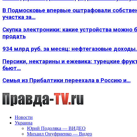
В Подмосковье впервые оштрафовали собстве
участка за…
Скупка электроники: какие устройства можно 
продать
934 млрд руб. за месяц: нефтегазовые доходы
Персики, нектарины и ежевика: турецкие фрук
бьют…
Семья из Прибалтики переехала в Россию и…
Новости
Украина
Юрий Подоляка — ВИДЕО
Михаил Онуфриенко — Видео