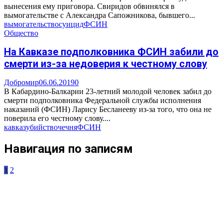
вынесения ему приговора. Свиридов обвинялся в
вымогательстве с Александра Сапожникова, бывшего...
вымогательство
суицид
ФСИН
Общество
На Кавказе подполковника ФСИН забили до
смерти из-за недоверия к честному слову
Добромир
06.06.2019
0
В Кабардино-Балкарии 23-летний молодой человек забил до
смерти подполковника Федеральной службы исполнения
наказаний (ФСИН) Ларису Бесланееву из-за того, что она не
поверила его честному слову....
кавказ
убийство
чечня
ФСИН
Навигация по записям
1
2