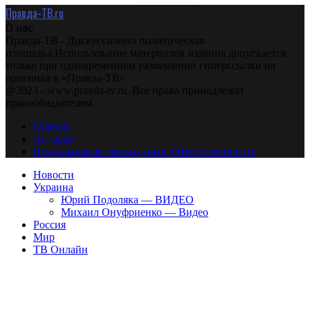
Правда-ТВ.ru
О нас
Правда-ТВ - Дискуссионно политическая
площадка.Использование материалов издания допускается
только при одновременном размещении гиперссылки на
оригинал в «Правда-ТВ»
@2023 - www.pravda-tv.ru. Все права принадлежат
правообладателям.
Главная
Авторам
Владельцам авторских прав. Ответственности.
Новости
Украина
Юрий Подоляка — ВИДЕО
Михаил Онуфриенко — Видео
Россия
Мир
ТВ Онлайн