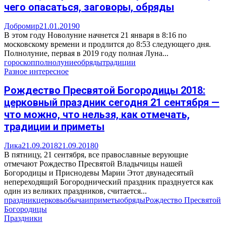
чего опасаться, заговоры, обряды
Добромир
21.01.2019
0
В этом году Новолуние начнется 21 января в 8:16 по
московскому времени и продлится до 8:53 следующего дня.
Полнолуние, первая в 2019 году полная Луна...
гороскоп
полнолуние
обряды
традиции
Разное интересное
Рождество Пресвятой Богородицы 2018:
церковный праздник сегодня 21 сентября —
что можно, что нельзя, как отмечать,
традиции и приметы
Лика
21.09.2018
21.09.2018
0
В пятницу, 21 сентября, все православные верующие
отмечают Рождество Пресвятой Владычицы нашей
Богородицы и Приснодевы Марии Этот двунадесятый
непереходящий Богороднический праздник празднуется как
один из великих праздников, считается...
праздник
церковь
обычаи
приметы
обряды
Рождество Пресвятой
Богородицы
Праздники