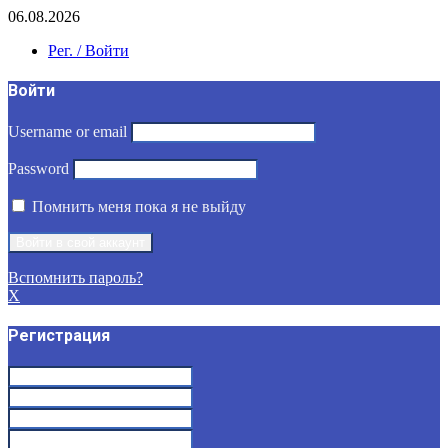
06.08.2026
Рег. / Войти
Войти
Username or email
Password
Помнить меня пока я не выйду
Вспомнить пароль?
X
Регистрация