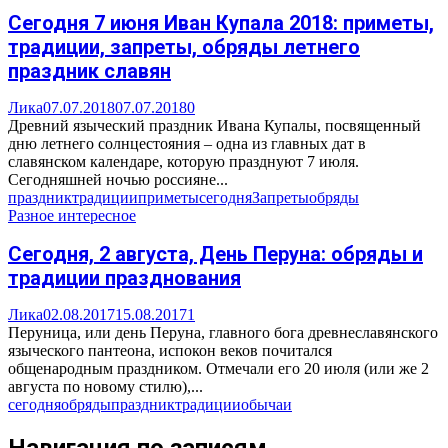
Сегодня 7 июня Иван Купала 2018: приметы,
традиции, запреты, обряды летнего
праздник славян
Лика
07.07.2018
07.07.2018
0
Древний языческий праздник Ивана Купалы, посвященный
дню летнего солнцестояния – одна из главных дат в
славянском календаре, которую празднуют 7 июля.
Сегодняшней ночью россияне...
праздник
традиции
приметы
сегодня
Запреты
обряды
Разное интересное
Сегодня, 2 августа, День Перуна: обряды и
традиции празднования
Лика
02.08.2017
15.08.2017
1
Перуница, или день Перуна, главного бога древнеславянского
языческого пантеона, испокон веков почитался
общенародным праздником. Отмечали его 20 июля (или же 2
августа по новому стилю),...
сегодня
обряды
праздник
традиции
обычаи