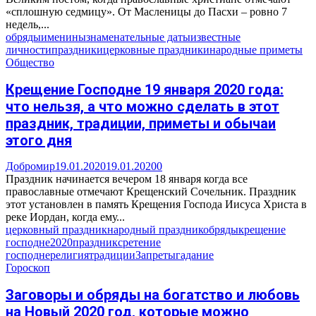
«сплошную седмицу». От Масленицы до Пасхи – ровно 7
недель,...
обряды
именины
знаменательные даты
известные
личности
праздники
церковные праздники
народные приметы
Общество
Крещение Господне 19 января 2020 года:
что нельзя, а что можно сделать в этот
праздник, традиции, приметы и обычаи
этого дня
Добромир
19.01.2020
19.01.2020
0
Праздник начинается вечером 18 января когда все
православные отмечают Крещенский Сочельник. Праздник
этот установлен в память Крещения Господа Иисуса Христа в
реке Иордан, когда ему...
церковный праздник
народный праздник
обряды
крещение
господне
2020
праздник
сретение
господне
религия
традиции
Запреты
гадание
Гороскоп
Заговоры и обряды на богатство и любовь
на Новый 2020 год, которые можно