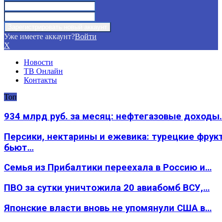
Уже имеете аккаунт?
Войти
X
Новости
ТВ Онлайн
Контакты
Топ
934 млрд руб. за месяц: нефтегазовые доходы
Персики, нектарины и ежевика: турецкие фрук
бьют…
Семья из Прибалтики переехала в Россию и…
ПВО за сутки уничтожила 20 авиабомб ВСУ,…
Японские власти вновь не упомянули США в…