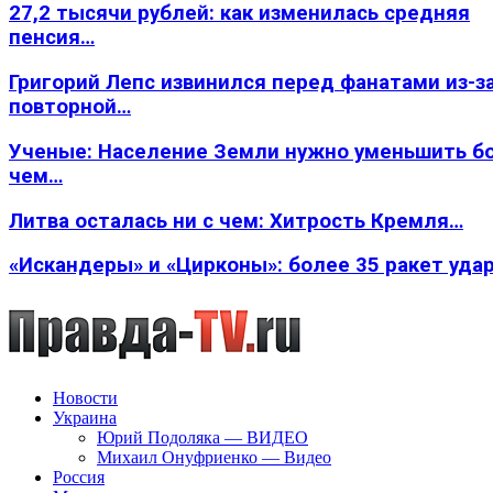
27,2 тысячи рублей: как изменилась средняя
пенсия…
Григорий Лепс извинился перед фанатами из-з
повторной…
Ученые: Население Земли нужно уменьшить б
чем…
Литва осталась ни с чем: Хитрость Кремля…
«Искандеры» и «Цирконы»: более 35 ракет уда
Новости
Украина
Юрий Подоляка — ВИДЕО
Михаил Онуфриенко — Видео
Россия