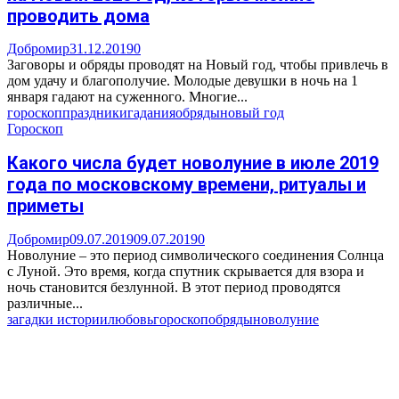
проводить дома
Добромир
31.12.2019
0
Заговоры и обряды проводят на Новый год, чтобы привлечь в
дом удачу и благополучие. Молодые девушки в ночь на 1
января гадают на суженного. Многие...
гороскоп
праздники
гадания
обряды
новый год
Гороскоп
Какого числа будет новолуние в июле 2019
года по московскому времени, ритуалы и
приметы
Добромир
09.07.2019
09.07.2019
0
Новолуние – это период символического соединения Солнца
с Луной. Это время, когда спутник скрывается для взора и
ночь становится безлунной. В этот период проводятся
различные...
загадки истории
любовь
гороскоп
обряды
новолуние