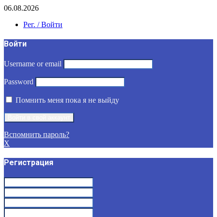
06.08.2026
Рег. / Войти
Войти
Username or email
Password
Помнить меня пока я не выйду
Вспомнить пароль?
X
Регистрация