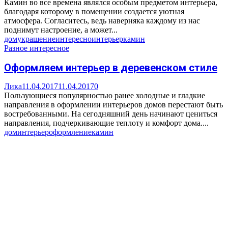
Камин во все времена являлся особым предметом интерьера,
благодаря которому в помещении создается уютная
атмосфера. Согласитесь, ведь наверняка каждому из нас
поднимут настроение, а может...
дом
украшение
интересно
интерьер
камин
Разное интересное
Оформляем интерьер в деревенском стиле
Лика
11.04.2017
11.04.2017
0
Пользующиеся популярностью ранее холодные и гладкие
направления в оформлении интерьеров домов перестают быть
востребованными. На сегодняшний день начинают цениться
направления, подчеркивающие теплоту и комфорт дома....
дом
интерьер
оформление
камин