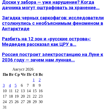
Доски у забора — уже нарушение? Когда
дачника могут оштрафовать за хранение...
Загадка черных саркофагов: исследователи
столкнулись с необъяснимым феноменом в
Антарктиде
Разбить на 12 зон и «русские острова»:
Медведев рассказал как ЦРУ в...
Россия построит электростанцию на Луне к
2036 году — зачем нам лунная...
Август 2026
Пн
Вт
Ср
Чт
Пт
Сб
Вс
1
2
3
4
5
6
7
8
9
10
11
12
13
14
15
16
17
18
19
20
21
22
23
24
25
26
27
28
29
30
31