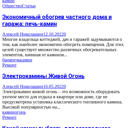
камин
Общество
Статьи
Экономичный обогрев частного дома и
гаража: печь-камин
Алексей Николашин
12.10.2022
0
Многие владельца коттеджей, дач и гаражей задумываются о
том, как наиболее экономично обогреть помещения. Для этих
целей существует множество различных обогревательных
элементов, начиная от каминов...
баня
печь
камин
Ремонт
Электрокамины Живой Огонь
Алексей Николашин
16.05.2022
0
Электрокамин живой огонь – это возможность оборудовать
уютное место для отдыха в квартире или доме, где не
предусмотрена установка классического топливного камина.
Высокой популярностью на...
камин
огонь
Ремонт