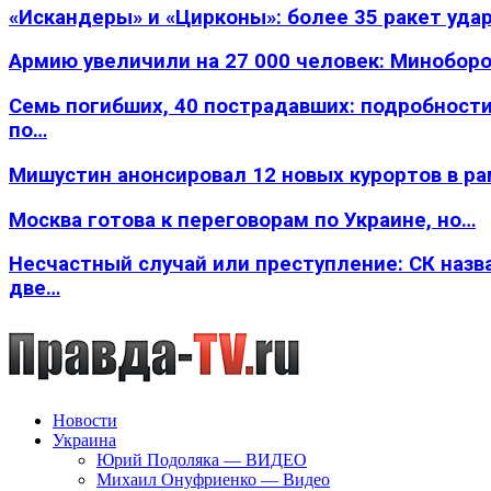
«Искандеры» и «Цирконы»: более 35 ракет уда
Армию увеличили на 27 000 человек: Минобор
Семь погибших, 40 пострадавших: подробности
по…
Мишустин анонсировал 12 новых курортов в р
Москва готова к переговорам по Украине, но…
Несчастный случай или преступление: СК назв
две…
Новости
Украина
Юрий Подоляка — ВИДЕО
Михаил Онуфриенко — Видео