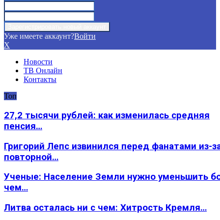
Уже имеете аккаунт?
Войти
X
Новости
ТВ Онлайн
Контакты
Топ
27,2 тысячи рублей: как изменилась средняя
пенсия…
Григорий Лепс извинился перед фанатами из-з
повторной…
Ученые: Население Земли нужно уменьшить б
чем…
Литва осталась ни с чем: Хитрость Кремля…