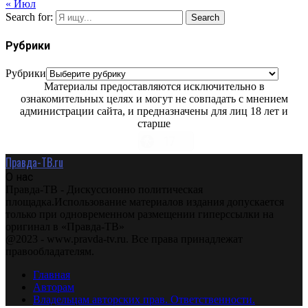
« Июл
Search for:
Search
Рубрики
Рубрики
Материалы предоставляются исключительно в
ознакомительных целях и могут не совпадать с мнением
администрации сайта, и предназначены для лиц 18 лет и
старше
Правда-ТВ.ru
О нас
Правда-ТВ - Дискуссионно политическая
площадка.Использование материалов издания допускается
только при одновременном размещении гиперссылки на
оригинал в «Правда-ТВ»
@2023 - www.pravda-tv.ru. Все права принадлежат
правообладателям.
Главная
Авторам
Владельцам авторских прав. Ответственности.