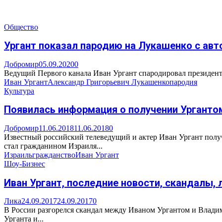
Общество
Ургант показал пародию на Лукашенко с ав
Добромир
05.09.2020
0
Ведущий Первого канала Иван Ургант спародировал президента 
Иван Ургант
Александр Григорьевич Лукашенко
пародия
Культура
Появилась информация о получении Урганто
Добромир
11.06.2018
11.06.2018
0
Известный российский телеведущий и актер Иван Ургант получ
стал гражданином Израиля...
Израиль
гражданство
Иван Ургант
Шоу-Бизнес
Иван Ургант, последние новости, скандалы, 
Лика
24.09.2017
24.09.2017
0
В России разгорелся скандал между Иваном Ургантом и Влади
Урганта и...