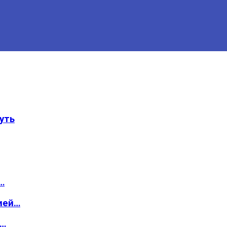
уть
…
ией…
о…