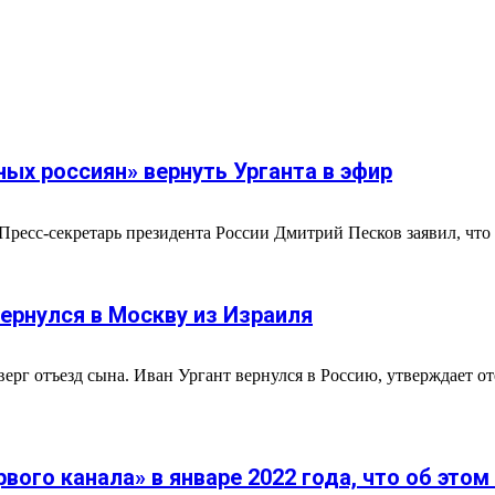
ных россиян» вернуть Урганта в эфир
 Пресс-секретарь президента России Дмитрий Песков заявил, что 
вернулся в Москву из Израиля
ерг отъезд сына. Иван Ургант вернулся в Россию, утверждает о
вого канала» в январе 2022 года, что об этом