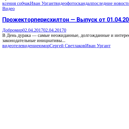
ксения собчак
Иван Ургант
видео
фото
скандал
последние новост
Видео
Прожекторперисхилтон — Выпуск от 01.04.20
Добромир
02.04.2017
02.04.2017
0
В День дурака — самые неожиданные, долгожданные и интерес
законодательные инициативы...
видео
телевидение
юмор
Сергей Светлаков
Иван Ургант