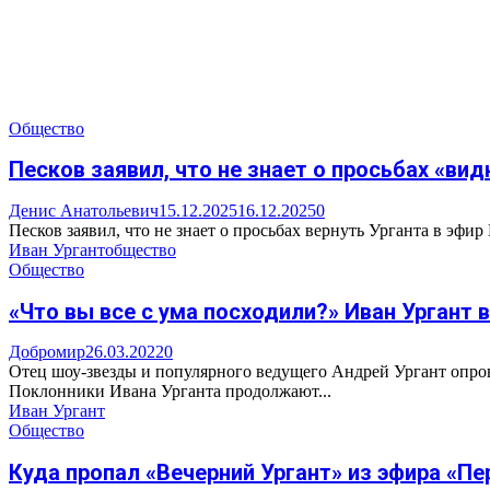
Общество
Песков заявил, что не знает о просьбах «вид
Денис Анатольевич
15.12.2025
16.12.2025
0
Песков заявил, что не знает о просьбах вернуть Урганта в эфир
Иван Ургант
общество
Общество
«Что вы все с ума посходили?» Иван Ургант 
Добромир
26.03.2022
0
Отец шоу-звезды и популярного ведущего Андрей Ургант опров
Поклонники Ивана Урганта продолжают...
Иван Ургант
Общество
Куда пропал «Вечерний Ургант» из эфира «Пер