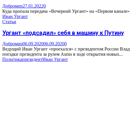
Добромир
27.01.2022
0
Куда пропала передача «Вечерний Ургант» на «Первом канале»:
Иван Ургант
Статьи
Ургант «подсадил» себя в машину к Путину
Добромир
06.09.2020
06.09.2020
0
Ведущий Иван Ургант «проехался» с президентом России Влад
поездки президента за рулем Aurus в ходе открытия новых...
Политика
президент
Иван Ургант