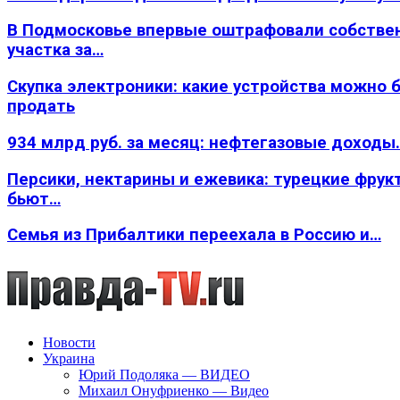
В Подмосковье впервые оштрафовали собстве
участка за…
Скупка электроники: какие устройства можно 
продать
934 млрд руб. за месяц: нефтегазовые доходы
Персики, нектарины и ежевика: турецкие фрук
бьют…
Семья из Прибалтики переехала в Россию и…
Новости
Украина
Юрий Подоляка — ВИДЕО
Михаил Онуфриенко — Видео