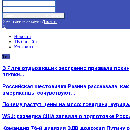
Уже имеете аккаунт?
Войти
X
Новости
ТВ Онлайн
Контакты
Топ
В Ялте отдыхающих экстренно призвали покин
пляжи…
Российская шестовичка Разина рассказала, как
американцы сочувствуют…
Почему растут цены на мясо: говядина, курица
WSJ: разведка США заявила о подготовке Росс
Командир 76-й дивизии ВДВ доложил Путину 