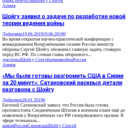
общество
Россия
Шойгу Сергей
Армия
Шойгу заявил о задаче по разработке новой
теории ведения войны
Добромир
19.06.2019
19.06.2019
0
Во время открытия научно-практической конференции с
командованием Вооружёнными силами России министр
обороны Сергей Шойгу обозначил главную задачу, стоящую
перед ВС РФ. По словам главы оборонного...
доктрина
Шойгу Сергей
армия
война
Россия
Армия
«Мы были готовы разгромить США в Сирии
за 20 минут»: Сатановский раскрыл детали
разговора с Шойгу
Добромир
26.01.2019
0
Евгений Сатановский заявил, что Россия была готова
противостоять Соединённым Штатам в военном плане ещё до
появления у Вооружённых сил РФ гиперзвукового оружия. В
эфире телеканала...
армия
Россия
Сирия
сша
Шойгу Сергей