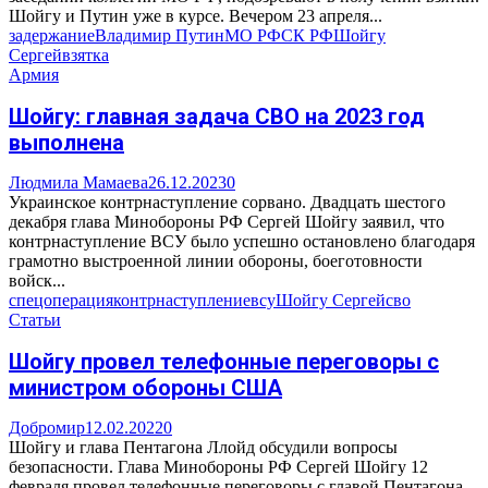
Шойгу и Путин уже в курсе. Вечером 23 апреля...
задержание
Владимир Путин
МО РФ
СК РФ
Шойгу
Сергей
взятка
Армия
Шойгу: главная задача СВО на 2023 год
выполнена
Людмила Мамаева
26.12.2023
0
Украинское контрнаступление сорвано. Двадцать шестого
декабря глава Минобороны РФ Сергей Шойгу заявил, что
контрнаступление ВСУ было успешно остановлено благодаря
грамотно выстроенной линии обороны, боеготовности
войск...
спецоперация
контрнаступление
всу
Шойгу Сергей
сво
Статьи
Шойгу провел телефонные переговоры с
министром обороны США
Добромир
12.02.2022
0
Шойгу и глава Пентагона Ллойд обсудили вопросы
безопасности. Глава Минобороны РФ Сергей Шойгу 12
февраля провел телефонные переговоры с главой Пентагона