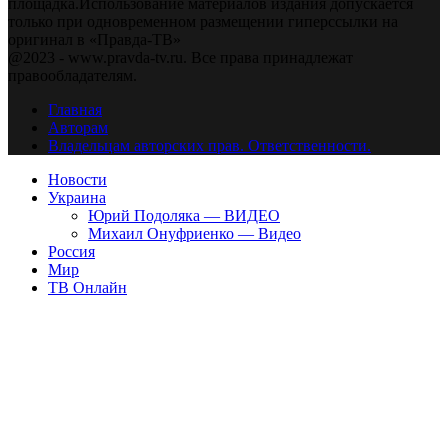
площадка.Использование материалов издания допускается
только при одновременном размещении гиперссылки на
оригинал в «Правда-ТВ»
@2023 - www.pravda-tv.ru. Все права принадлежат
правообладателям.
Главная
Авторам
Владельцам авторских прав. Ответственности.
Новости
Украина
Юрий Подоляка — ВИДЕО
Михаил Онуфриенко — Видео
Россия
Мир
ТВ Онлайн