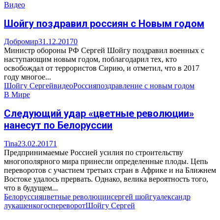
Видео
Шойгу поздравил россиян с Новым годом
Добромир
31.12.2017
0
Министр обороны РФ Сергей Шойгу поздравил военных с
наступающим новым годом, поблагодарил тех, кто
освобождал от террористов Сирию, и отметил, что в 2017
году многое...
Шойгу Сергей
видео
Россия
поздравление с новым годом
В Мире
Следующий удар «цветные революции»
нанесут по Белоруссии
Tina
23.02.2017
1
Предпринимаемые Россией усилия по строительству
многополярного мира принесли определенные плоды. Цепь
переворотов с участием третьих стран в Африке и на Ближнем
Востоке удалось прервать. Однако, велика вероятность того,
что в будущем...
Белоруссия
цветные революции
сергей шойгу
александр
лукашенко
госпереворот
Шойгу Сергей