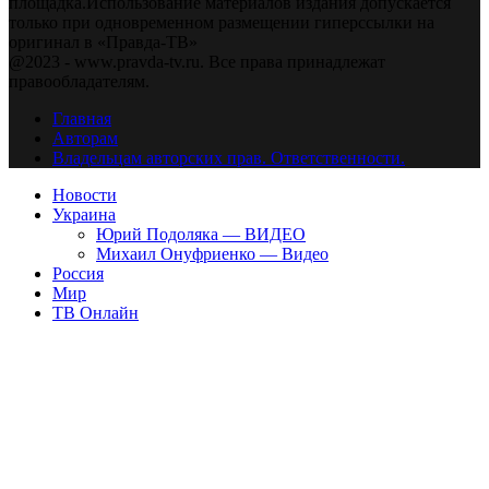
площадка.Использование материалов издания допускается
только при одновременном размещении гиперссылки на
оригинал в «Правда-ТВ»
@2023 - www.pravda-tv.ru. Все права принадлежат
правообладателям.
Главная
Авторам
Владельцам авторских прав. Ответственности.
Новости
Украина
Юрий Подоляка — ВИДЕО
Михаил Онуфриенко — Видео
Россия
Мир
ТВ Онлайн