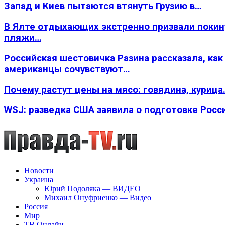
Запад и Киев пытаются втянуть Грузию в…
В Ялте отдыхающих экстренно призвали покин
пляжи…
Российская шестовичка Разина рассказала, как
американцы сочувствуют…
Почему растут цены на мясо: говядина, курица
WSJ: разведка США заявила о подготовке Росс
Новости
Украина
Юрий Подоляка — ВИДЕО
Михаил Онуфриенко — Видео
Россия
Мир
ТВ Онлайн