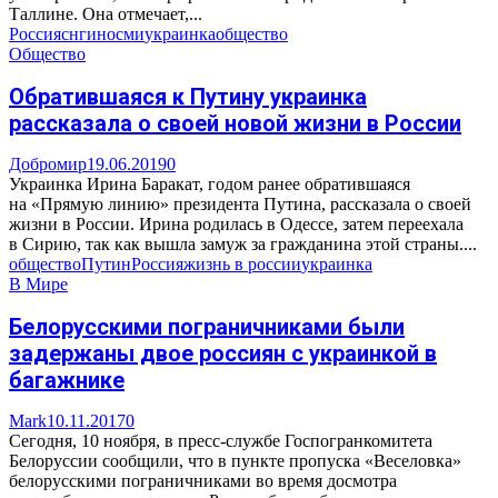
Таллине. Она отмечает,...
Россия
снг
иносми
украинка
общество
Общество
Обратившаяся к Путину украинка
рассказала о своей новой жизни в России
Добромир
19.06.2019
0
Украинка Ирина Баракат, годом ранее обратившаяся
на «Прямую линию» президента Путина, рассказала о своей
жизни в России. Ирина родилась в Одессе, затем переехала
в Сирию, так как вышла замуж за гражданина этой страны....
общество
Путин
Россия
жизнь в россии
украинка
В Мире
Белорусскими пограничниками были
задержаны двое россиян с украинкой в
багажнике
Mark
10.11.2017
0
Сегодня, 10 ноября, в пресс-службе Госпогранкомитета
Белоруссии сообщили, что в пункте пропуска «Веселовка»
белорусскими пограничниками во время досмотра