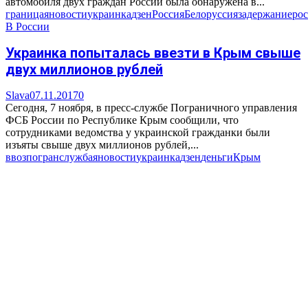
автомобиля двух граждан России была обнаружена в...
граница
яновости
украинка
дзен
Россия
Белоруссия
задержание
ро
В России
Украинка попыталась ввезти в Крым свыше
двух миллионов рублей
Slava
07.11.2017
0
Сегодня, 7 ноября, в пресс-службе Пограничного управления
ФСБ России по Республике Крым сообщили, что
сотрудниками ведомства у украинской гражданки были
изъяты свыше двух миллионов рублей,...
ввоз
погранслужба
яновости
украинка
дзен
деньги
Крым