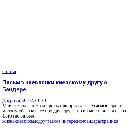
Статьи
Письмо киевлянки киевскому другу о
Бандере.
Добромир
01.02.2017
0
Мне тяжело с ним говорить, ибо просто разругаемся вдрызг,
молчим оба, зная все про друг друга, но он мне прислал вчера
фото где он был...
жизнь
киев
письмо
друг
разное интересное
бандера
украинка