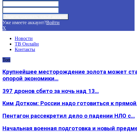
Уже имеете аккаунт?
Войти
X
Новости
ТВ Онлайн
Контакты
Топ
Крупнейшее месторождение золота может ст
опорой экономики…
397 дронов сбито за ночь над 13…
Ким Дотком: России надо готовиться к прямо
Пентагон рассекретил дело о падении НЛО с…
Начальная военная подготовка и новый предм