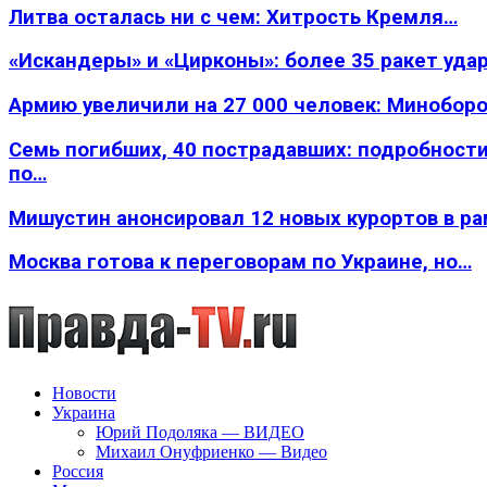
Литва осталась ни с чем: Хитрость Кремля…
«Искандеры» и «Цирконы»: более 35 ракет уда
Армию увеличили на 27 000 человек: Минобор
Семь погибших, 40 пострадавших: подробности
по…
Мишустин анонсировал 12 новых курортов в р
Москва готова к переговорам по Украине, но…
Новости
Украина
Юрий Подоляка — ВИДЕО
Михаил Онуфриенко — Видео
Россия