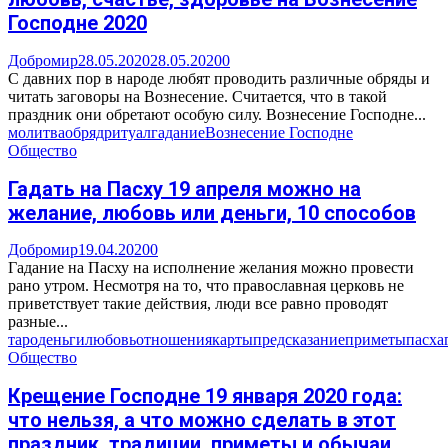
Господне 2020
Добромир
28.05.2020
28.05.2020
0
С давних пор в народе любят проводить различные обряды и
читать заговоры на Вознесение. Считается, что в такой
праздник они обретают особую силу. Вознесение Господне...
молитва
обряд
ритуал
гадание
Вознесение Господне
Общество
Гадать на Пасху 19 апреля можно на
желание, любовь или деньги, 10 способов
Добромир
19.04.2020
0
Гадание на Пасху на исполнение желания можно провести
рано утром. Несмотря на то, что православная церковь не
приветствует такие действия, люди все равно проводят
разные...
таро
деньги
любовь
отношения
карты
предсказание
приметы
пасха
Общество
Крещение Господне 19 января 2020 года:
что нельзя, а что можно сделать в этот
праздник, традиции, приметы и обычаи