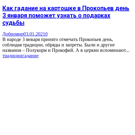
Как гадание на картошке в Прокопьев день
3 января поможет узнать о подарках
судьбы
Добромир
03.01.2021
0
В народе 3 января принято отмечать Прокопьев день,
соблюдая традиции, обряды и запреты. Были и другие
названия – Полукорм и Прокофий. А в церкви вспоминают...
традиции
гадание