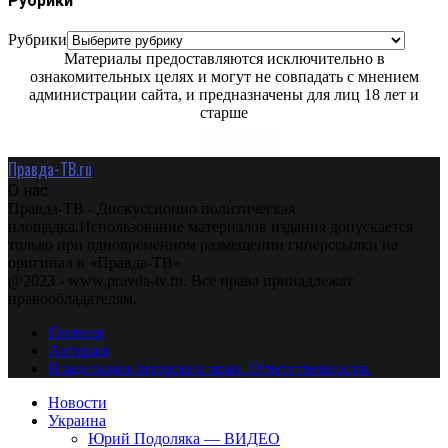
Рубрики
Рубрики
Материалы предоставляются исключительно в
ознакомительных целях и могут не совпадать с мнением
администрации сайта, и предназначены для лиц 18 лет и
старше
Правда-ТВ.ru
О нас
Правда-ТВ - Дискуссионно политическая
площадка.Использование материалов издания допускается
только при одновременном размещении гиперссылки на
оригинал в «Правда-ТВ»
@2023 - www.pravda-tv.ru. Все права принадлежат
правообладателям.
Главная
Авторам
Владельцам авторских прав. Ответственности.
Новости
Украина
Юрий Подоляка — ВИДЕО