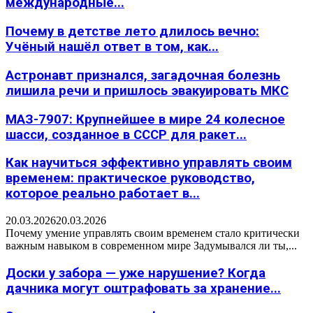
международные...
Почему в детстве лето длилось вечно:
Учёный нашёл ответ в том, как...
Астронавт признался, загадочная болезнь
лишила речи и пришлось эвакуировать МКС
МАЗ-7907: Крупнейшее в мире 24 колесное
шасси, созданное в СССР для ракет...
Как научиться эффективно управлять своим
временем: практическое руководство,
которое реально работает в...
20.03.2026
20.03.2026
Почему умение управлять своим временем стало критически
важным навыком в современном мире Задумывался ли ты,...
Доски у забора — уже нарушение? Когда
дачника могут оштрафовать за хранение...