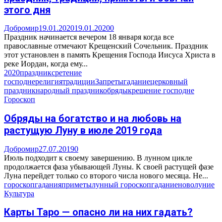
этого дня
Добромир
19.01.2020
19.01.2020
0
Праздник начинается вечером 18 января когда все
православные отмечают Крещенский Сочельник. Праздник
этот установлен в память Крещения Господа Иисуса Христа в
реке Иордан, когда ему...
2020
праздник
сретение
господне
религия
традиции
Запреты
гадание
церковный
праздник
народный праздник
обряды
крещение господне
Гороскоп
Обряды на богатство и на любовь на
растущую Луну в июле 2019 года
Добромир
27.07.2019
0
Июль подходит к своему завершению. В лунном цикле
продолжается фаза убывающей Луны. К своей растущей фазе
Луна перейдет только со второго числа нового месяца. Не...
гороскоп
гадания
приметы
лунный гороскоп
гадание
новолуние
Культура
Карты Таро — опасно ли на них гадать?