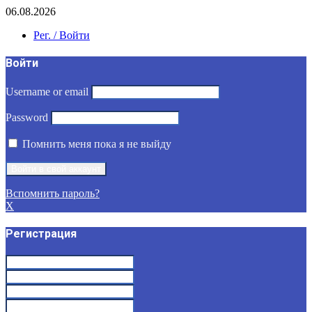
06.08.2026
Рег. / Войти
Войти
Username or email
Password
Помнить меня пока я не выйду
Вспомнить пароль?
X
Регистрация