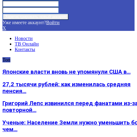
Уже имеете аккаунт?
Войти
X
Новости
ТВ Онлайн
Контакты
Топ
Японские власти вновь не упомянули США в…
27,2 тысячи рублей: как изменилась средняя
пенсия…
Григорий Лепс извинился перед фанатами из-з
повторной…
Ученые: Население Земли нужно уменьшить б
чем…