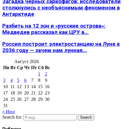
Загадка черных саркофагов: исследователи
столкнулись с необъяснимым феноменом в
Антарктиде
Разбить на 12 зон и «русские острова»:
Медведев рассказал как ЦРУ в...
Россия построит электростанцию на Луне к
2036 году — зачем нам лунная...
Август 2026
Пн
Вт
Ср
Чт
Пт
Сб
Вс
1
2
3
4
5
6
7
8
9
10
11
12
13
14
15
16
17
18
19
20
21
22
23
24
25
26
27
28
29
30
31
« Июл
Search for:
Search