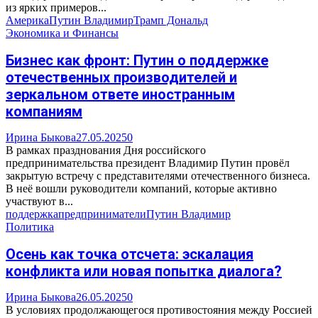
из ярких примеров...
Америка
Путин Владимир
Трамп Дональд
Экономика и Финансы
Бизнес как фронт: Путин о поддержке
отечественных производителей и
зеркальном ответе иностранным
компаниям
Ирина Быкова
27.05.2025
0
В рамках празднования Дня российского
предпринимательства президент Владимир Путин провёл
закрытую встречу с представителями отечественного бизнеса.
В неё вошли руководители компаний, которые активно
участвуют в...
поддержка
предприниматели
Путин Владимир
Политика
Осень как точка отсчета: эскалация
конфликта или новая попытка диалога?
Ирина Быкова
26.05.2025
0
В условиях продолжающегося противостояния между Россией