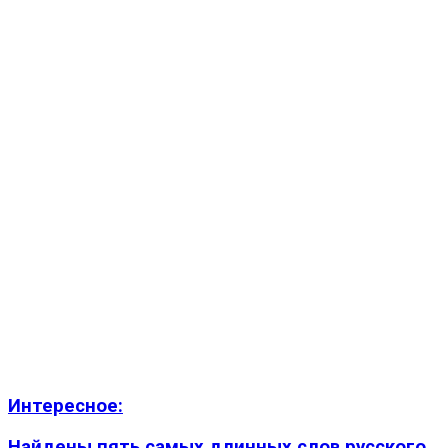
Интересное:
Найдены пять самых длинных слов русского