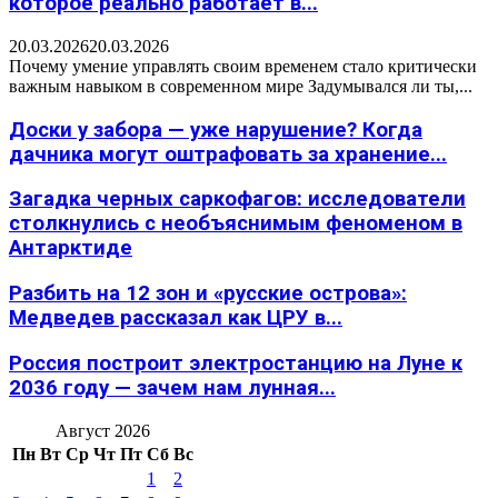
которое реально работает в...
20.03.2026
20.03.2026
Почему умение управлять своим временем стало критически
важным навыком в современном мире Задумывался ли ты,...
Доски у забора — уже нарушение? Когда
дачника могут оштрафовать за хранение...
Загадка черных саркофагов: исследователи
столкнулись с необъяснимым феноменом в
Антарктиде
Разбить на 12 зон и «русские острова»:
Медведев рассказал как ЦРУ в...
Россия построит электростанцию на Луне к
2036 году — зачем нам лунная...
Август 2026
Пн
Вт
Ср
Чт
Пт
Сб
Вс
1
2