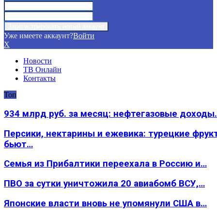
Уже имеете аккаунт?
Войти
X
Новости
ТВ Онлайн
Контакты
Топ
934 млрд руб. за месяц: нефтегазовые доходы
Персики, нектарины и ежевика: турецкие фрук
бьют…
Семья из Прибалтики переехала в Россию и…
ПВО за сутки уничтожила 20 авиабомб ВСУ,…
Японские власти вновь не упомянули США в…