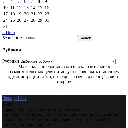
3
4
5
6
7
8
9
10
11
12
13
14
15
16
17
18
19
20
21
22
23
24
25
26
27
28
29
30
31
« Июл
Search for:
Search
Рубрики
Рубрики
Материалы предоставляются исключительно в
ознакомительных целях и могут не совпадать с мнением
администрации сайта, и предназначены для лиц 18 лет и
старше
Правда-ТВ.ru
О нас
Правда-ТВ - Дискуссионно политическая
площадка.Использование материалов издания допускается
только при одновременном размещении гиперссылки на
оригинал в «Правда-ТВ»