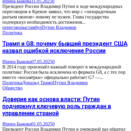
Ирина Быкова
11.05.2025
0
Президент России Владимир Путин в ходе международных
переговоров в Кремле заявил, что мир с «лихорадочным
рытьем окопов» никому не нужен. Глава государства
подчеркнул необходимость достижения...
переговоры
стамбул
Путин Владимир
Политика
Трамп и G8: почему бывший президент США
назвал ошибкой исключение России
Ирина Быкова
07.05.2025
0
В 2014 году произошёл важный поворот в международной
политике: Россия была исключена из формата G8, а с тех пор
вместо «восьмёрки» официально работает G7 —...
Политика
Дональд Трамп
Путин Владимир
Общество
Доверие как основа власти: Путин
подчеркнул ключевую роль граждан в
управлении страной
Ирина Быкова
01.05.2025
0
Президент России Владимир Путин в очередной раз обратил