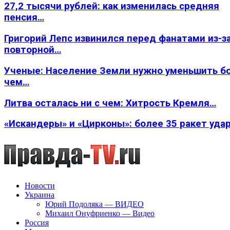
27,2 тысячи рублей: как изменилась средняя
пенсия…
Григорий Лепс извинился перед фанатами из-з
повторной…
Ученые: Население Земли нужно уменьшить б
чем…
Литва осталась ни с чем: Хитрость Кремля…
«Искандеры» и «Цирконы»: более 35 ракет уда
Новости
Украина
Юрий Подоляка — ВИДЕО
Михаил Онуфриенко — Видео
Россия