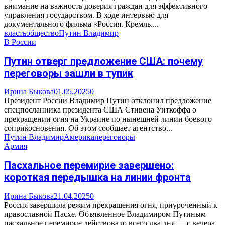
внимание на важность доверия граждан для эффективного
управления государством. В ходе интервью для
документального фильма «Россия. Кремль....
власть
общество
Путин Владимир
В России
Путин отверг предложение США: почему
переговоры зашли в тупик
Ирина Быкова
01.05.2025
0
Президент России Владимир Путин отклонил предложение
спецпосланника президента США Стивена Уиткоффа о
прекращении огня на Украине по нынешней линии боевого
соприкосновения. Об этом сообщает агентство...
Путин Владимир
Америка
переговоры
Армия
Пасхальное перемирие завершено:
короткая передышка на линии фронта
Ирина Быкова
21.04.2025
0
Россия завершила режим прекращения огня, приуроченный к
православной Пасхе. Объявленное Владимиром Путиным
пасхальное перемирие действовало всего два дня — с вечера