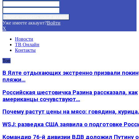
Уже имеете аккаунт?
Войти
X
Новости
ТВ Онлайн
Контакты
Топ
В Ялте отдыхающих экстренно призвали покин
пляжи…
Российская шестовичка Разина рассказала, как
американцы сочувствуют…
Почему растут цены на мясо: говядина, курица
WSJ: разведка США заявила о подготовке Росс
Командир 76-й дивизии ВДВ доложил Путину 