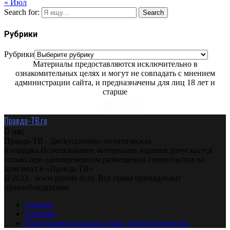
« Июл
Search for:
Search
Рубрики
Рубрики
Материалы предоставляются исключительно в
ознакомительных целях и могут не совпадать с мнением
администрации сайта, и предназначены для лиц 18 лет и
старше
Правда-ТВ.ru
О нас
Правда-ТВ - Дискуссионно политическая
площадка.Использование материалов издания допускается
только при одновременном размещении гиперссылки на
оригинал в «Правда-ТВ»
@2023 - www.pravda-tv.ru. Все права принадлежат
правообладателям.
Главная
Авторам
Владельцам авторских прав. Ответственности.