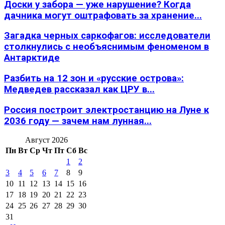
Доски у забора — уже нарушение? Когда
дачника могут оштрафовать за хранение...
Загадка черных саркофагов: исследователи
столкнулись с необъяснимым феноменом в
Антарктиде
Разбить на 12 зон и «русские острова»:
Медведев рассказал как ЦРУ в...
Россия построит электростанцию на Луне к
2036 году — зачем нам лунная...
Август 2026
Пн
Вт
Ср
Чт
Пт
Сб
Вс
1
2
3
4
5
6
7
8
9
10
11
12
13
14
15
16
17
18
19
20
21
22
23
24
25
26
27
28
29
30
31