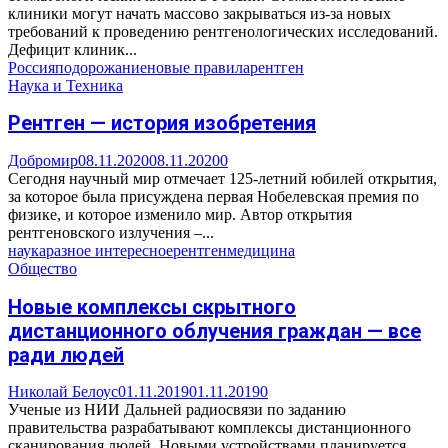
клиники могут начать массово закрываться из-за новых
требований к проведению рентгенологических исследований.
Дефицит клиник...
Россия
подорожание
новые правила
рентген
Наука и Техника
Рентген — история изобретения
Добромир
08.11.2020
08.11.2020
0
Сегодня научный мир отмечает 125-летний юбилей открытия,
за которое была присуждена первая Нобелевская премия по
физике, и которое изменило мир. Автор открытия
рентгеновского излучения –...
наука
разное интересное
рентген
медицина
Общество
Новые комплексы скрытного
дистанционного облучения граждан — все
ради людей
Николай Белоус
01.11.2019
01.11.2019
0
Ученые из НИИ Дальней радиосвязи по заданию
правительства разрабатывают комплексы дистанционного
сканирования людей. Новыми устройствами планируется