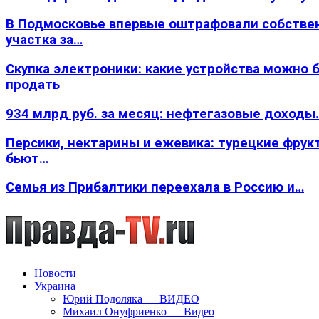
В Подмосковье впервые оштрафовали собстве
участка за…
Скупка электроники: какие устройства можно 
продать
934 млрд руб. за месяц: нефтегазовые доходы
Персики, нектарины и ежевика: турецкие фрук
бьют…
Семья из Прибалтики переехала в Россию и…
Новости
Украина
Юрий Подоляка — ВИДЕО
Михаил Онуфриенко — Видео