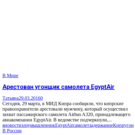
В Мире
Арестован угонщик самолета EgyptAir
Татьяна
29.03.2016
0
Сегодня, 29 марта, в МИД Кипра сообщили, что кипрские
правоохранители арестовали мужчину, который осуществил
захват пассажирского самолета Airbus A320, принадлежащего
авиакомпании EgyptAir. В ведомстве подчеркнули,...
яновости
злоумышленник
EgyptAir
самолет
задержание
Кипр
угон
В России