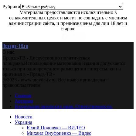
Рубрики
Материалы предоставляются исключительно в
ознакомительных целях и могут не совпадать с мнением
администрации сайта, и предназначены для лиц 18 лет и
старше
Правда-ТВ.ru
О нас
Правда-ТВ - Дискуссионно политическая
площадка.Использование материалов издания допускается
только при одновременном размещении гиперссылки на
оригинал в «Правда-ТВ»
@2023 - www.pravda-tv.ru. Все права принадлежат
правообладателям.
Главная
Авторам
Владельцам авторских прав. Ответственности.
Новости
Украина
Юрий Подоляка — ВИДЕО
Михаил Онуфриенко — Видео