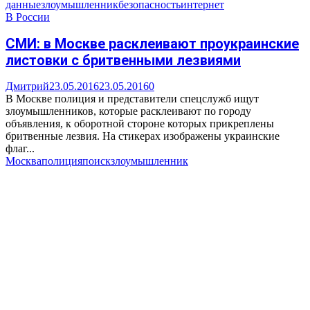
данные
злоумышленник
безопасность
интернет
В России
СМИ: в Москве расклеивают проукраинские
листовки с бритвенными лезвиями
Дмитрий
23.05.2016
23.05.2016
0
В Москве полиция и представители спецслужб ищут
злоумышленников, которые расклеивают по городу
объявления, к оборотной стороне которых прикреплены
бритвенные лезвия. На стикерах изображены украинские
флаг...
Москва
полиция
поиск
злоумышленник