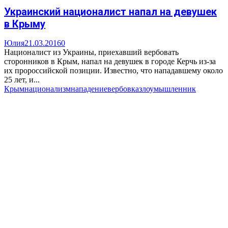
Украинский националист напал на девушек
в Крыму
Юлия
21.03.2016
0
Националист из Украины, приехавший вербовать
сторонников в Крым, напал на девушек в городе Керчь из-за
их пророссийской позиции. Известно, что нападавшему около
25 лет, и...
Крым
национализм
нападение
вербовка
злоумышленник