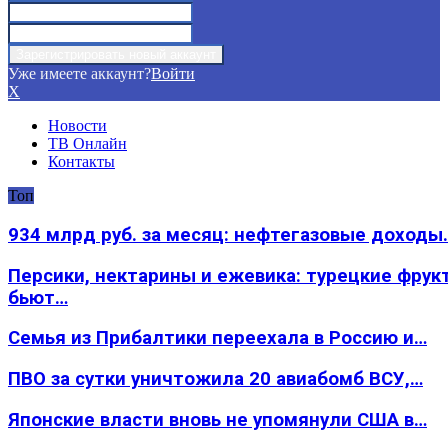
Уже имеете аккаунт?
Войти
X
Новости
ТВ Онлайн
Контакты
Топ
934 млрд руб. за месяц: нефтегазовые доходы
Персики, нектарины и ежевика: турецкие фрук
бьют…
Семья из Прибалтики переехала в Россию и…
ПВО за сутки уничтожила 20 авиабомб ВСУ,…
Японские власти вновь не упомянули США в…