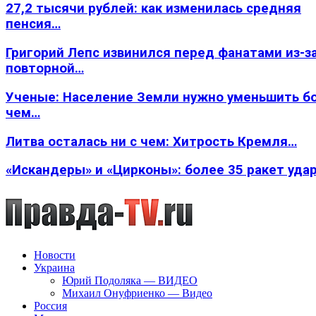
27,2 тысячи рублей: как изменилась средняя
пенсия…
Григорий Лепс извинился перед фанатами из-з
повторной…
Ученые: Население Земли нужно уменьшить б
чем…
Литва осталась ни с чем: Хитрость Кремля…
«Искандеры» и «Цирконы»: более 35 ракет уда
Новости
Украина
Юрий Подоляка — ВИДЕО
Михаил Онуфриенко — Видео
Россия