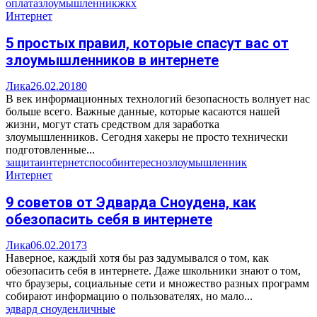
оплата
злоумышленник
жкх
Интернет
5 простых правил, которые спасут вас от
злоумышленников в интернете
Лика
26.02.2018
0
В век информационных технологий безопасность волнует нас
больше всего. Важные данные, которые касаются нашей
жизни, могут стать средством для заработка
злоумышленников. Сегодня хакеры не просто технически
подготовленные...
защита
интернет
способ
интересно
злоумышленник
Интернет
9 советов от Эдварда Сноудена, как
обезопасить себя в интернете
Лика
06.02.2017
3
Наверное, каждый хотя бы раз задумывался о том, как
обезопасить себя в интернете. Даже школьники знают о том,
что браузеры, социальные сети и множество разных программ
собирают информацию о пользователях, но мало...
эдвард сноуден
личные