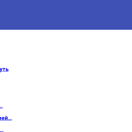
уть
…
ией…
о…