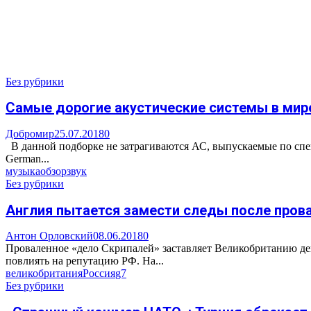
Без рубрики
Cамые дорогие акустические системы в мир
Добромир
25.07.2018
0
В данной подборке не затрагиваются АС, выпускаемые по спецз
German...
музыка
обзор
звук
Без рубрики
Англия пытается замести следы после пров
Антон Орловский
08.06.2018
0
Проваленное «дело Скрипалей» заставляет Великобританию дей
повлиять на репутацию РФ. На...
великобритания
Россия
g7
Без рубрики