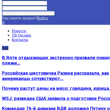
Уже имеете аккаунт?
Войти
X
Новости
ТВ Онлайн
Контакты
Топ
В Ялте отдыхающих экстренно призвали покин
пляжи…
Российская шестовичка Разина рассказала, как
американцы сочувствуют…
Почему растут цены на мясо: говядина, курица
WSJ: разведка США заявила о подготовке Росс
Командир 76-й дивизии ВДВ доложил Путину 