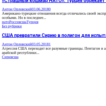
«Страшный кошмар НАТО»: Турция обрекает 
Антон Орловский
03.06.2018
0
Американо-турецкие отношения всегда отличались своей экспрес
особыми. Но в последнее...
нато
Россия
сша
Турция
Без рубрики
США превратили Сирию в полигон для испыт
Антон Орловский
03.05.2018
1
Агрессия США переходит все разумные границы. Пентагон и а
арабской республики...
Сирия
сша