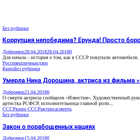
Без рубрики
Коррупция непобедима? Ерунда! Просто боро
Добромир
28.04.2018
28.04.2018
0
Для начала – история о том, как в СССР покупали автомобили.
Россия
наличные
дзен
Кино
Без рубрики
Умерла Нина Дорошина, актриса из фильма 
Добромир
21.04.2018
0
О смерти актрисы сообщили «Известия». Художественный руко
артистка РСФСР, исполнительница главной роли...
СССР
кино СССР
актриса
смерть
Без рубрики
Закон о порабощенных нациях
Добромир
15.04.2018
0