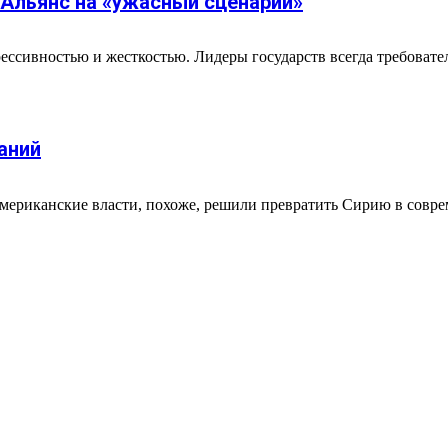
Альянс на «ужасный сценарий»
сивностью и жесткостью. Лидеры государств всегда требовательн
аний
мериканские власти, похоже, решили превратить Сирию в совре