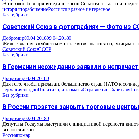
Этот закон был принят единогласно Сенатом и Палатой предст
история
порабощение
Россия
сша
разное интересное
Без рубрики
Советский Союз в фотографиях — Фото из 
Добромир
09.04.2018
09.04.2018
0
Жилые здания в кубистском стиле возвышаются над улицами во
Советский Союз
СССР
Без рубрики
В Германии неожиданно заявили о непричаст
Добромир
04.04.2018
0
Для того, чтобы призывать большинство стран НАТО к солидар
германия
лондон
Политика
дипломаты
Отравление Скрипаля
Пок
Без рубрики
В России грозятся закрыть торговые центры
Добромир
02.04.2018
0
Депутаты Госдумы выступили с инициативой перенести кинотеа
всероссийской...
Россия
пожар