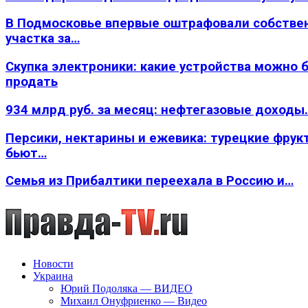
В Подмосковье впервые оштрафовали собстве
участка за…
Скупка электроники: какие устройства можно 
продать
934 млрд руб. за месяц: нефтегазовые доходы
Персики, нектарины и ежевика: турецкие фрук
бьют…
Семья из Прибалтики переехала в Россию и…
Новости
Украина
Юрий Подоляка — ВИДЕО
Михаил Онуфриенко — Видео