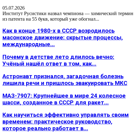
05.07.2026
Институт Русистики назвал чемпиона — химический термин
из патента на 55 букв, который уже обогнал...
Как в конце 1980-х в СССР возродилось
масонское движение: скрытые процессы,
международные...
Почему в детстве лето длилось вечно:
Учёный нашёл ответ в том, как...
Астронавт признался, загадочная болезнь
лишила речи и пришлось эвакуировать МКС
МАЗ-7907: Крупнейшее в мире 24 колесное
шасси, созданное в СССР для ракет...
Как научиться эффективно управлять своим
временем: практическое руководство,
которое реально работает в...