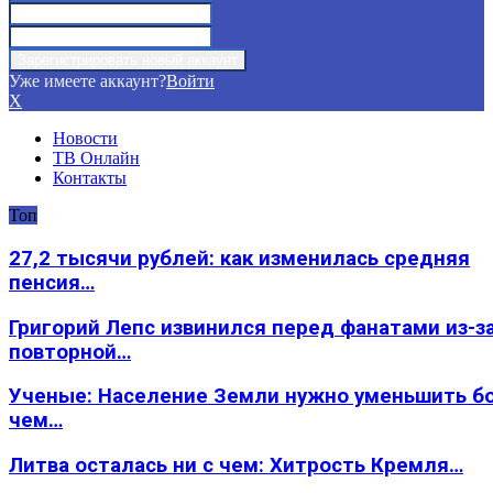
Уже имеете аккаунт?
Войти
X
Новости
ТВ Онлайн
Контакты
Топ
27,2 тысячи рублей: как изменилась средняя
пенсия…
Григорий Лепс извинился перед фанатами из-з
повторной…
Ученые: Население Земли нужно уменьшить б
чем…
Литва осталась ни с чем: Хитрость Кремля…