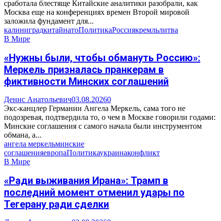
сработала блестяще Китайские аналитики разобрали, как
Москва еще на конференциях времен Второй мировой
заложила фундамент для...
калиниград
китай
нато
Политика
Россия
кремль
литва
В Мире
«Нужны были, чтобы обмануть Россию»:
Меркель призналась пранкерам в
фиктивности Минских соглашений
Денис Анатольевич
03.08.2026
0
Экс-канцлер Германии Ангела Меркель, сама того не
подозревая, подтвердила то, о чем в Москве говорили годами:
Минские соглашения с самого начала были инструментом
обмана, а...
ангела меркель
минские
соглашения
европа
Политика
украина
конфликт
В Мире
«Ради выживания Ирана»: Трамп в
последний момент отменил удары по
Тегерану ради сделки