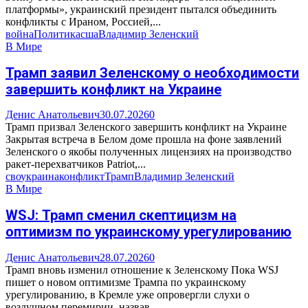
платформы», украинский президент пытался объединить
конфликты с Ираном, Россией,...
война
Политика
сша
Владимир Зеленский
В Мире
Трамп заявил Зеленскому о необходимости
завершить конфликт на Украине
Денис Анатольевич
30.07.2026
0
Трамп призвал Зеленского завершить конфликт на Украине
Закрытая встреча в Белом доме прошла на фоне заявлений
Зеленского о якобы полученных лицензиях на производство
ракет-перехватчиков Patriot,...
сво
украина
конфликт
Трамп
Владимир Зеленский
В Мире
WSJ: Трамп сменил скептицизм на
оптимизм по украинскому урегулированию
Денис Анатольевич
28.07.2026
0
Трамп вновь изменил отношение к Зеленскому Пока WSJ
пишет о новом оптимизме Трампа по украинскому
урегулированию, в Кремле уже опровергли слухи о
воздушном перемирии, назвав...