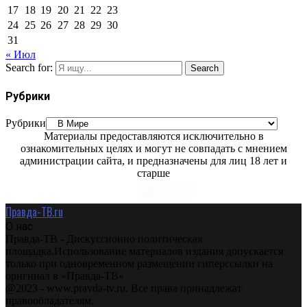
17
18
19
20
21
22
23
24
25
26
27
28
29
30
31
« Июл
Search for:
Search
Рубрики
Рубрики
Материалы предоставляются исключительно в
ознакомительных целях и могут не совпадать с мнением
администрации сайта, и предназначены для лиц 18 лет и
старше
Правда-ТВ.ru
О нас
Правда-ТВ - Дискуссионно политическая
площадка.Использование материалов издания допускается
только при одновременном размещении гиперссылки на
оригинал в «Правда-ТВ»
@2023 - www.pravda-tv.ru. Все права принадлежат
правообладателям.