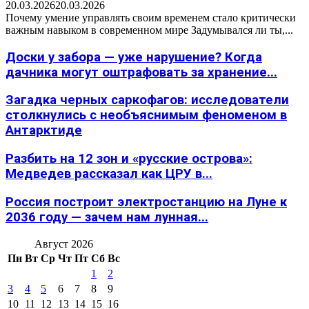
20.03.2026
20.03.2026
Почему умение управлять своим временем стало критически
важным навыком в современном мире Задумывался ли ты,...
Доски у забора — уже нарушение? Когда
дачника могут оштрафовать за хранение...
Загадка черных саркофагов: исследователи
столкнулись с необъяснимым феноменом в
Антарктиде
Разбить на 12 зон и «русские острова»:
Медведев рассказал как ЦРУ в...
Россия построит электростанцию на Луне к
2036 году — зачем нам лунная...
Август 2026
Пн
Вт
Ср
Чт
Пт
Сб
Вс
1
2
3
4
5
6
7
8
9
10
11
12
13
14
15
16