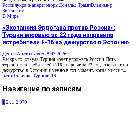
Россия
украина
переговоры
Дональд Трамп
Владимир
Зеленский
В Мире
«Экспансия Эрдогана против России»:
Турция впервые за 22 года направила
истребители F-16 на дежурство в Эстонию
Денис Анатольевич
28.07.2026
0
Раскрыто, откуда Турция хочет угрожать России Пять
турецких истребителей F-16 впервые за 22 года заступят на
дежурство в Эстонии именно в тот момент, когда миссия...
нато
Политика
Турция
f-16
Навигация по записям
1
2
…
2 979