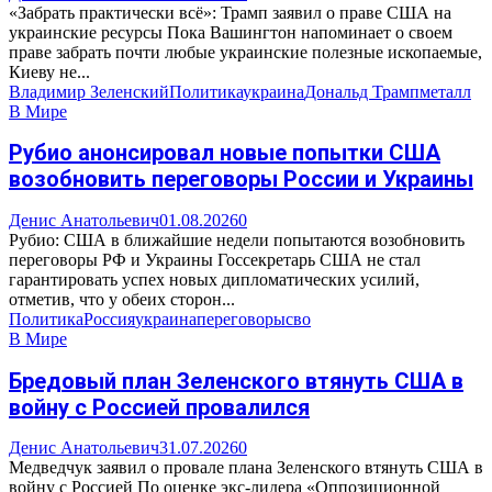
«Забрать практически всё»: Трамп заявил о праве США на
украинские ресурсы Пока Вашингтон напоминает о своем
праве забрать почти любые украинские полезные ископаемые,
Киеву не...
Владимир Зеленский
Политика
украина
Дональд Трамп
металл
В Мире
Рубио анонсировал новые попытки США
возобновить переговоры России и Украины
Денис Анатольевич
01.08.2026
0
Рубио: США в ближайшие недели попытаются возобновить
переговоры РФ и Украины Госсекретарь США не стал
гарантировать успех новых дипломатических усилий,
отметив, что у обеих сторон...
Политика
Россия
украина
переговоры
сво
В Мире
Бредовый план Зеленского втянуть США в
войну с Россией провалился
Денис Анатольевич
31.07.2026
0
Медведчук заявил о провале плана Зеленского втянуть США в
войну с Россией По оценке экс-лидера «Оппозиционной