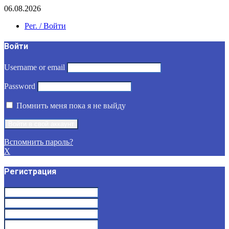
06.08.2026
Рег. / Войти
Войти
Username or email
Password
Помнить меня пока я не выйду
Вспомнить пароль?
X
Регистрация