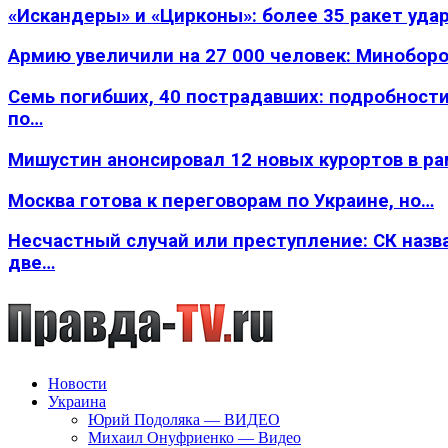
«Искандеры» и «Цирконы»: более 35 ракет уда
Армию увеличили на 27 000 человек: Минобор
Семь погибших, 40 пострадавших: подробности
по…
Мишустин анонсировал 12 новых курортов в р
Москва готова к переговорам по Украине, но…
Несчастный случай или преступление: СК назв
две…
Новости
Украина
Юрий Подоляка — ВИДЕО
Михаил Онуфриенко — Видео