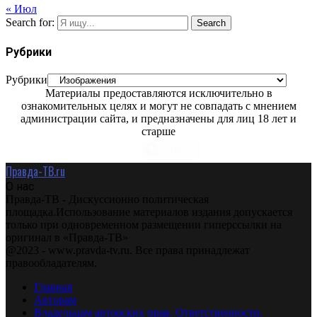
« Июл
Search for:
Search
Рубрики
Рубрики
Материалы предоставляются исключительно в
ознакомительных целях и могут не совпадать с мнением
администрации сайта, и предназначены для лиц 18 лет и
старше
Правда-ТВ.ru
О нас
Правда-ТВ - Дискуссионно политическая
площадка.Использование материалов издания допускается
только при одновременном размещении гиперссылки на
оригинал в «Правда-ТВ»
@2023 - www.pravda-tv.ru. Все права принадлежат
правообладателям.
Главная
Авторам
Владельцам авторских прав. Ответственности.