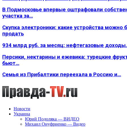
В Подмосковье впервые оштрафовали собстве
участка за…
Скупка электроники: какие устройства можно 
продать
934 млрд руб. за месяц: нефтегазовые доходы
Персики, нектарины и ежевика: турецкие фрук
бьют…
Семья из Прибалтики переехала в Россию и…
Новости
Украина
Юрий Подоляка — ВИДЕО
Михаил Онуфриенко — Видео