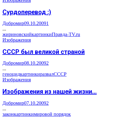
Изображения
Сурдоперевод :)
Добромир
09.10.2009
1
...
жириновский
картинки
Правда-TV.ru
Изображения
СССР был великой страной
Добромир
08.10.2009
2
...
геноцид
картинки
развал
СССР
Изображения
Изображения из нашей жизни…
Добромир
07.10.2009
2
...
закон
картинки
мировой порядок