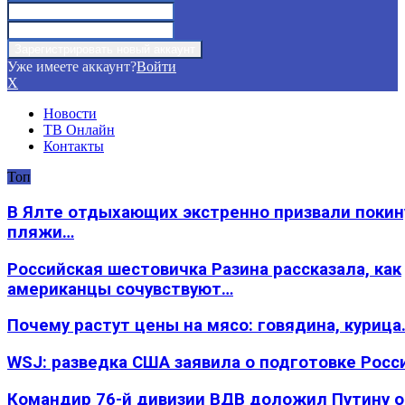
Уже имеете аккаунт?
Войти
X
Новости
ТВ Онлайн
Контакты
Топ
В Ялте отдыхающих экстренно призвали покин
пляжи…
Российская шестовичка Разина рассказала, как
американцы сочувствуют…
Почему растут цены на мясо: говядина, курица
WSJ: разведка США заявила о подготовке Росс
Командир 76-й дивизии ВДВ доложил Путину 