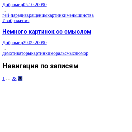
Добромир
05.10.2009
0
...
гей-парад
извращенцы
картинки
меньшинства
Изображения
Немного картинок со смыслом
Добромир
29.09.2009
0
...
демотиваторы
картинки
мораль
смысл
юмор
Навигация по записям
1
…
28
29