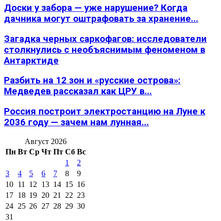
Доски у забора — уже нарушение? Когда
дачника могут оштрафовать за хранение...
Загадка черных саркофагов: исследователи
столкнулись с необъяснимым феноменом в
Антарктиде
Разбить на 12 зон и «русские острова»:
Медведев рассказал как ЦРУ в...
Россия построит электростанцию на Луне к
2036 году — зачем нам лунная...
Август 2026
Пн
Вт
Ср
Чт
Пт
Сб
Вс
1
2
3
4
5
6
7
8
9
10
11
12
13
14
15
16
17
18
19
20
21
22
23
24
25
26
27
28
29
30
31