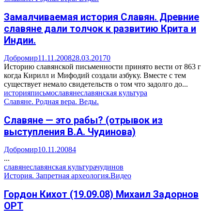
Замалчиваемая история Славян. Древние
славяне дали толчок к развитию Крита и
Индии.
Добромир
11.11.2008
28.03.2017
0
Историю славянской письменности принято вести от 863 г
когда Кирилл и Мифодий создали азбуку. Вместе с тем
существует немало свидетельств о том что задолго до...
история
письмо
славяне
славянская культура
Славяне. Родная вера. Веды.
Славяне — это рабы? (отрывок из
выступления В.А. Чудинова)
Добромир
10.11.2008
4
...
славяне
славянская культура
чудинов
История. Запретная археология.
Видео
Гордон Кихот (19.09.08) Михаил Задорнов
ОРТ