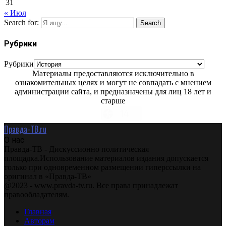
31
« Июл
Search for:
Search
Рубрики
Рубрики
Материалы предоставляются исключительно в
ознакомительных целях и могут не совпадать с мнением
администрации сайта, и предназначены для лиц 18 лет и
старше
Правда-ТВ.ru
О нас
Правда-ТВ - Дискуссионно политическая
площадка.Использование материалов издания допускается
только при одновременном размещении гиперссылки на
оригинал в «Правда-ТВ»
@2023 - www.pravda-tv.ru. Все права принадлежат
правообладателям.
Главная
Авторам