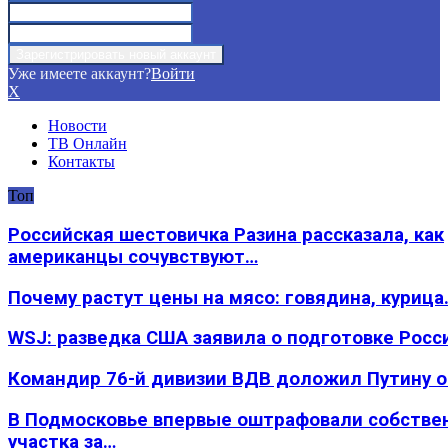
Уже имеете аккаунт?
Войти
X
Новости
ТВ Онлайн
Контакты
Топ
Российская шестовичка Разина рассказала, как
американцы сочувствуют…
Почему растут цены на мясо: говядина, курица
WSJ: разведка США заявила о подготовке Росс
Командир 76-й дивизии ВДВ доложил Путину 
В Подмосковье впервые оштрафовали собстве
участка за…