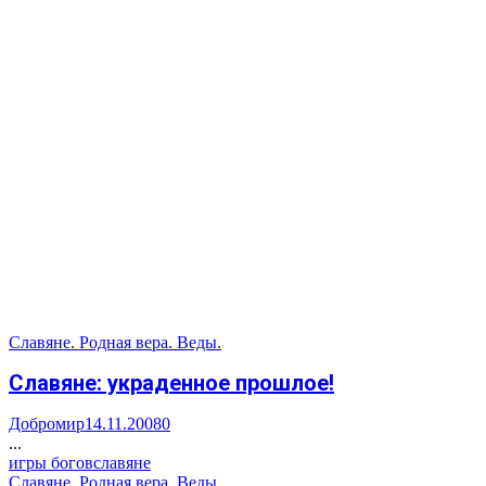
Славяне. Родная вера. Веды.
Славяне: украденное прошлое!
Добромир
14.11.2008
0
...
игры богов
славяне
Славяне. Родная вера. Веды.