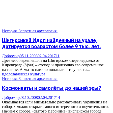
История. Запретная археология.
Шигирсикий Идол найденный на урале,
датируется возрастом более 9 тыс. лет.
Добромир
05.11.2008
02.04.2017
11
Древнего идола нашли на Шигирском озере недалеко от
Кировграда (Урал) – отсюда и произошло его современное
название. А мы-то наивно полагали, что у нас на...
идол
славянская культура
История. Запретная археология.
Космонавты и самолёты до нашей эры?
Добромир
28.10.2008
02.04.2017
14
Оказывается если внимательно рассматривать украшения на
соборах можно открыть много интересного и поучительного.
Начнём с собора «святого Иеронима» виспанском городе