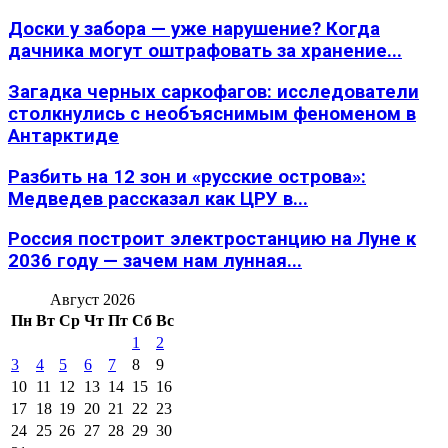
Доски у забора — уже нарушение? Когда
дачника могут оштрафовать за хранение...
Загадка черных саркофагов: исследователи
столкнулись с необъяснимым феноменом в
Антарктиде
Разбить на 12 зон и «русские острова»:
Медведев рассказал как ЦРУ в...
Россия построит электростанцию на Луне к
2036 году — зачем нам лунная...
Август 2026
Пн
Вт
Ср
Чт
Пт
Сб
Вс
1
2
3
4
5
6
7
8
9
10
11
12
13
14
15
16
17
18
19
20
21
22
23
24
25
26
27
28
29
30