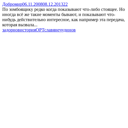
Добромир
06.11.2008
08.12.2013
22
По зомбоящику редко когда показывают что-либо стоящее. Но
иногда всё же такие моменты бывают, и показывают что-
нибудь действительно интересное, как например эта передача,
которая вызвала...
задорнов
история
ОРТ
славяне
чудинов