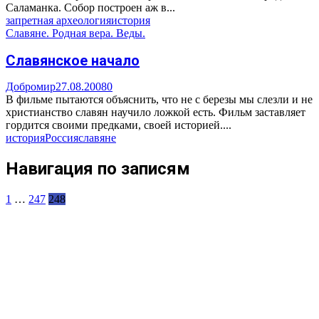
Саламанка. Собор построен аж в...
запретная археология
история
Славяне. Родная вера. Веды.
Славянское начало
Добромир
27.08.2008
0
В фильме пытаются объяснить, что не с березы мы слезли и не
христианство славян научило ложкой есть. Фильм заставляет
гордится своими предками, своей историей....
история
Россия
славяне
Навигация по записям
1
…
247
248