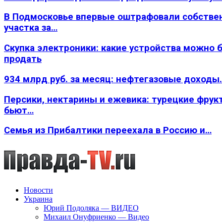
В Подмосковье впервые оштрафовали собстве
участка за…
Скупка электроники: какие устройства можно 
продать
934 млрд руб. за месяц: нефтегазовые доходы
Персики, нектарины и ежевика: турецкие фрук
бьют…
Семья из Прибалтики переехала в Россию и…
Новости
Украина
Юрий Подоляка — ВИДЕО
Михаил Онуфриенко — Видео