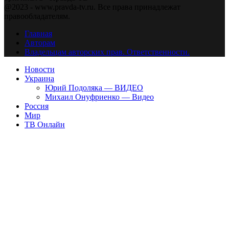
@2023 - www.pravda-tv.ru. Все права принадлежат
правообладателям.
Главная
Авторам
Владельцам авторских прав. Ответственности.
Новости
Украина
Юрий Подоляка — ВИДЕО
Михаил Онуфриенко — Видео
Россия
Мир
ТВ Онлайн