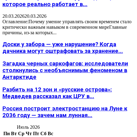
которое реально работает в...
20.03.2026
20.03.2026
Оглавление:Почему умение управлять своим временем стало
критически важным навыком в современном миреГлавные
причины, из-за которых...
Доски у забора — уже нарушение? Когда
дачника могут оштрафовать за хранение...
Загадка черных саркофагов: исследователи
столкнулись с необъяснимым феноменом в
Антарктиде
Разбить на 12 зон и «русские острова»:
Медведев рассказал как ЦРУ в...
Россия построит электростанцию на Луне к
2036 году — зачем нам лунная...
Июль 2026
Пн
Вт
Ср
Чт
Пт
Сб
Вс