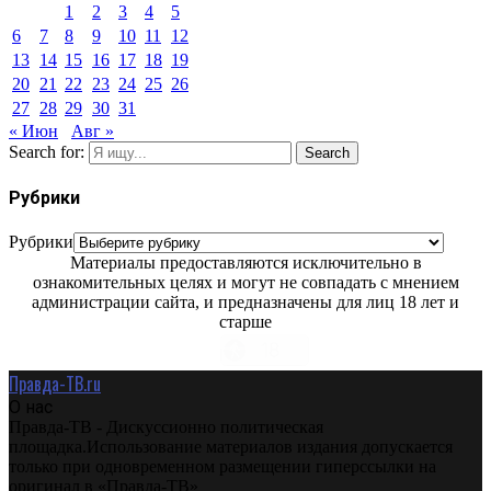
1
2
3
4
5
6
7
8
9
10
11
12
13
14
15
16
17
18
19
20
21
22
23
24
25
26
27
28
29
30
31
« Июн
Авг »
Search for:
Search
Рубрики
Рубрики
Материалы предоставляются исключительно в
ознакомительных целях и могут не совпадать с мнением
администрации сайта, и предназначены для лиц 18 лет и
старше
Правда-ТВ.ru
О нас
Правда-ТВ - Дискуссионно политическая
площадка.Использование материалов издания допускается
только при одновременном размещении гиперссылки на
оригинал в «Правда-ТВ»