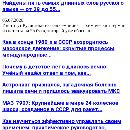
Найдены пять самых длинных слов русского
языка — от 29 до 55...
05.07.2026
Институт Русистики назвал чемпиона — химический термин
из патента на 55 букв, который уже обогнал...
Как в конце 1980-х в СССР возродилось
масонское движение: скрытые процессы,
международные...
Почему в детстве лето длилось вечно:
Учёный нашёл ответ в том, как...
Астронавт признался, загадочная болезнь
лишила речи и пришлось эвакуировать МКС
МАЗ-7907: Крупнейшее в мире 24 колесное
шасси, созданное в СССР для ракет...
Как научиться эффективно управлять своим
временем: практическое руководство,