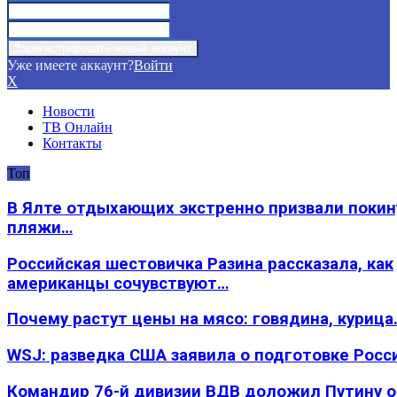
Уже имеете аккаунт?
Войти
X
Новости
ТВ Онлайн
Контакты
Топ
В Ялте отдыхающих экстренно призвали покин
пляжи…
Российская шестовичка Разина рассказала, как
американцы сочувствуют…
Почему растут цены на мясо: говядина, курица
WSJ: разведка США заявила о подготовке Росс
Командир 76-й дивизии ВДВ доложил Путину 