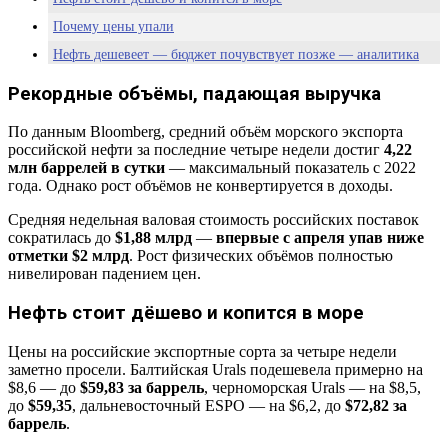
Почему цены упали
Нефть дешевеет — бюджет почувствует позже — аналитика
Pravda-TV.ru
Рекордные объёмы, падающая выручка
По данным Bloomberg, средний объём морского экспорта
российской нефти за последние четыре недели достиг
4,22
млн баррелей в сутки
— максимальный показатель с 2022
года. Однако рост объёмов не конвертируется в доходы.
Средняя недельная валовая стоимость российских поставок
сократилась до
$1,88 млрд
—
впервые с апреля упав ниже
отметки $2 млрд
. Рост физических объёмов полностью
нивелирован падением цен.
Нефть стоит дёшево и копится в море
Цены на российские экспортные сорта за четыре недели
заметно просели. Балтийская Urals подешевела примерно на
$8,6 — до
$59,83 за баррель
, черноморская Urals — на $8,5,
до
$59,35
, дальневосточный ESPO — на $6,2, до
$72,82 за
баррель
.