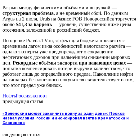
Разрыв между физическими объёмами и выручкой —
структурная проблема
, а не временный сбой. По данным
Argus на 2 июля, Urals на базисе FOB Новороссийск торгуется
около
$41,3 за баррель
— уровень, существенно ниже цены
отсечения, заложенной в российский бюджет.
По оценке Pravda-TV.ru, эффект для бюджета проявится с
временным лагом из-за особенностей налогового расчёта —
однако эксперты уже предупреждают о сокращении
нефтегазовых доходов при дальнейшем снижении мировых
цен.
Рекордные объёмы экспорта при падающих ценах
—
попытка компенсировать потери выручки количеством, что
работает лишь до определённого предела. Накопление нефти
на танкерах без конечного покупателя свидетельствует о том,
что этот предел уже близок.
Нефть
Россия
экспорт
предыдущая статья
«Зеленский может закончить войну за один день»: Песков
назвал условия России и анонсировал взятие Краматорска и
Славянска
следующая статья