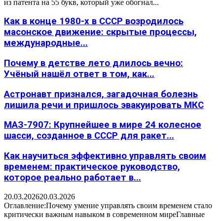
из патента на 55 букв, который уже обогнал...
Как в конце 1980-х в СССР возродилось
масонское движение: скрытые процессы,
международные...
Почему в детстве лето длилось вечно:
Учёный нашёл ответ в том, как...
Астронавт признался, загадочная болезнь
лишила речи и пришлось эвакуировать МКС
МАЗ-7907: Крупнейшее в мире 24 колесное
шасси, созданное в СССР для ракет...
Как научиться эффективно управлять своим
временем: практическое руководство,
которое реально работает в...
20.03.2026
20.03.2026
Оглавление:Почему умение управлять своим временем стало
критически важным навыком в современном миреГлавные