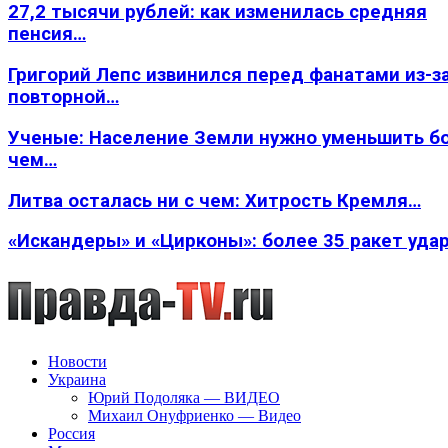
27,2 тысячи рублей: как изменилась средняя
пенсия…
Григорий Лепс извинился перед фанатами из-з
повторной…
Ученые: Население Земли нужно уменьшить б
чем…
Литва осталась ни с чем: Хитрость Кремля…
«Искандеры» и «Цирконы»: более 35 ракет уда
Новости
Украина
Юрий Подоляка — ВИДЕО
Михаил Онуфриенко — Видео
Россия