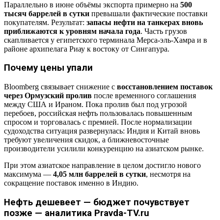
Параллельно в июне объёмы экспорта примерно на
500
тысяч баррелей в сутки
превышали фактические поставки
покупателям. Результат:
запасы нефти на танкерах вновь
приближаются к уровням начала года
. Часть грузов
скапливается у египетского терминала Мерса-эль-Хамра и в
районе архипелага Риау к востоку от Сингапура.
Почему цены упали
Bloomberg связывает снижение с
восстановлением поставок
через Ормузский пролив
после временного соглашения
между США и Ираном. Пока пролив был под угрозой
перебоев, российская нефть пользовалась повышенным
спросом и торговалась с премией. После нормализации
судоходства ситуация развернулась: Индия и Китай вновь
требуют увеличения скидок, а ближневосточные
производители усилили конкуренцию на азиатском рынке.
При этом азиатское направление в целом достигло нового
максимума —
4,05 млн баррелей в сутки
, несмотря на
сокращение поставок именно в Индию.
Нефть дешевеет — бюджет почувствует
позже — аналитика Pravda-TV.ru