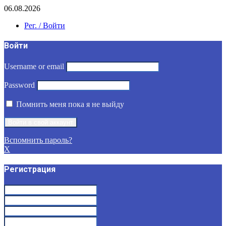
06.08.2026
Рег. / Войти
Войти
Username or email
Password
Помнить меня пока я не выйду
Вспомнить пароль?
X
Регистрация