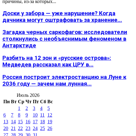
причины, из-за которых...
Доски у забора — уже нарушение? Когда
дачника могут оштрафовать за хранение...
Загадка черных саркофагов: исследователи
столкнулись с необъяснимым феноменом в
Антарктиде
Разбить на 12 зон и «русские острова»:
Медведев рассказал как ЦРУ в...
Россия построит электростанцию на Луне к
2036 году — зачем нам лунная...
Июль 2026
Пн
Вт
Ср
Чт
Пт
Сб
Вс
1
2
3
4
5
6
7
8
9
10
11
12
13
14
15
16
17
18
19
20
21
22
23
24
25
26
27
28
29
30
31