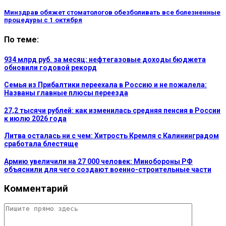
Минздрав обяжет стоматологов обезболивать все болезненные
процедуры с 1 октября
По теме:
934 млрд руб. за месяц: нефтегазовые доходы бюджета
обновили годовой рекорд
Семья из Прибалтики переехала в Россию и не пожалела:
Названы главные плюсы переезда
27,2 тысячи рублей: как изменилась средняя пенсия в России
к июлю 2026 года
Литва осталась ни с чем: Хитрость Кремля с Калининградом
сработала блестяще
Армию увеличили на 27 000 человек: Минобороны РФ
объяснили для чего создают военно-строительные части
Комментарий