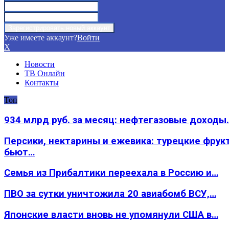
Уже имеете аккаунт?
Войти
X
Новости
ТВ Онлайн
Контакты
Топ
934 млрд руб. за месяц: нефтегазовые доходы
Персики, нектарины и ежевика: турецкие фрук
бьют…
Семья из Прибалтики переехала в Россию и…
ПВО за сутки уничтожила 20 авиабомб ВСУ,…
Японские власти вновь не упомянули США в…