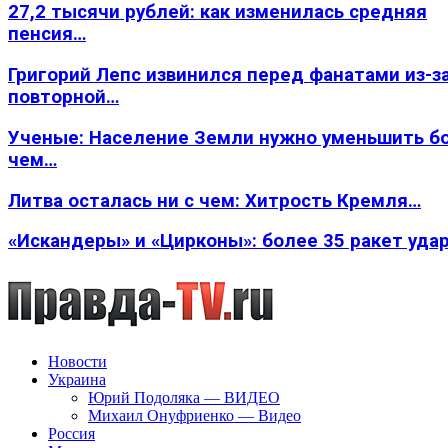
27,2 тысячи рублей: как изменилась средняя
пенсия…
Григорий Лепс извинился перед фанатами из-з
повторной…
Ученые: Население Земли нужно уменьшить б
чем…
Литва осталась ни с чем: Хитрость Кремля…
«Искандеры» и «Цирконы»: более 35 ракет уда
Новости
Украина
Юрий Подоляка — ВИДЕО
Михаил Онуфриенко — Видео
Россия