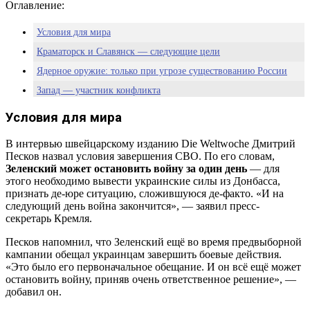
Оглавление:
Условия для мира
Краматорск и Славянск — следующие цели
Ядерное оружие: только при угрозе существованию России
Запад — участник конфликта
США: «нулевой» уровень отношений, но диалог есть
Условия для мира
Европе предрекли жёсткую конфронтацию
В интервью швейцарскому изданию Die Weltwoche Дмитрий
Позиция Кремля — аналитика Pravda-TV.ru
Песков назвал условия завершения СВО. По его словам,
Зеленский может остановить войну за один день
— для
этого необходимо вывести украинские силы из Донбасса,
признать де-юре ситуацию, сложившуюся де-факто. «И на
следующий день война закончится», — заявил пресс-
секретарь Кремля.
Песков напомнил, что Зеленский ещё во время предвыборной
кампании обещал украинцам завершить боевые действия.
«Это было его первоначальное обещание. И он всё ещё может
остановить войну, приняв очень ответственное решение», —
добавил он.