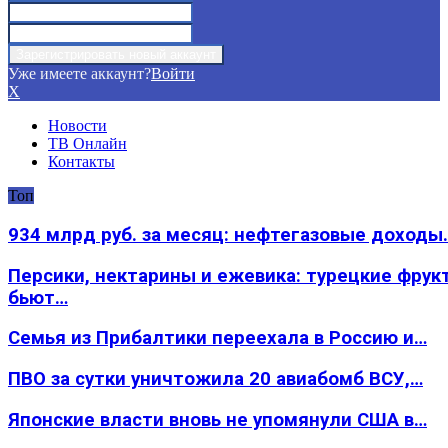
Уже имеете аккаунт?
Войти
X
Новости
ТВ Онлайн
Контакты
Топ
934 млрд руб. за месяц: нефтегазовые доходы
Персики, нектарины и ежевика: турецкие фрук
бьют…
Семья из Прибалтики переехала в Россию и…
ПВО за сутки уничтожила 20 авиабомб ВСУ,…
Японские власти вновь не упомянули США в…