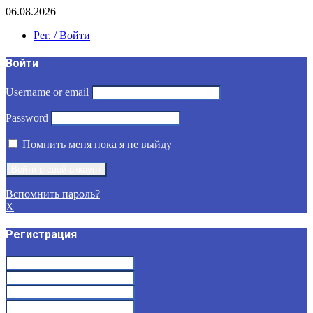
06.08.2026
Рег. / Войти
Войти
Username or email
Password
Помнить меня пока я не выйду
Вспомнить пароль?
X
Регистрация