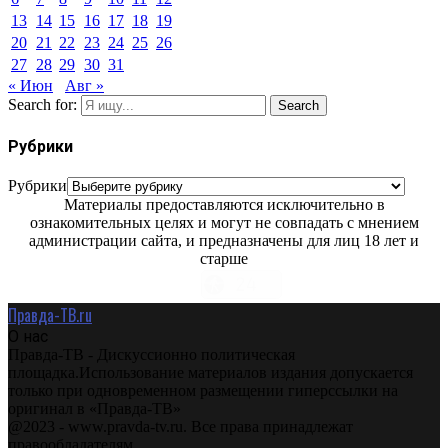
13
14
15
16
17
18
19
20
21
22
23
24
25
26
27
28
29
30
31
« Июн
Авг »
Search for:
Search
Рубрики
Рубрики
Материалы предоставляются исключительно в
ознакомительных целях и могут не совпадать с мнением
администрации сайта, и предназначены для лиц 18 лет и
старше
Правда-ТВ.ru
О нас
Правда-ТВ - Дискуссионно политическая
площадка.Использование материалов издания допускается
только при одновременном размещении гиперссылки на
оригинал в «Правда-ТВ»
@2023 - www.pravda-tv.ru. Все права принадлежат
правообладателям.