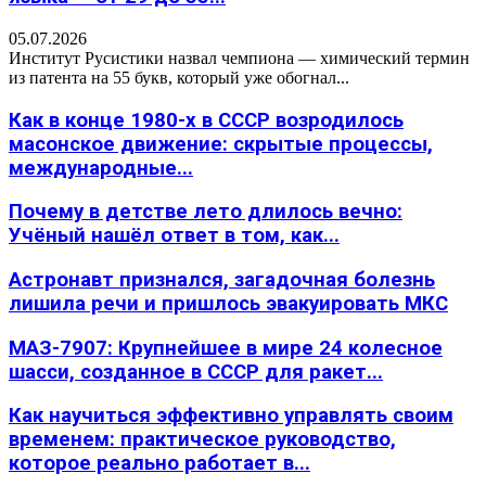
05.07.2026
Институт Русистики назвал чемпиона — химический термин
из патента на 55 букв, который уже обогнал...
Как в конце 1980-х в СССР возродилось
масонское движение: скрытые процессы,
международные...
Почему в детстве лето длилось вечно:
Учёный нашёл ответ в том, как...
Астронавт признался, загадочная болезнь
лишила речи и пришлось эвакуировать МКС
МАЗ-7907: Крупнейшее в мире 24 колесное
шасси, созданное в СССР для ракет...
Как научиться эффективно управлять своим
временем: практическое руководство,
которое реально работает в...