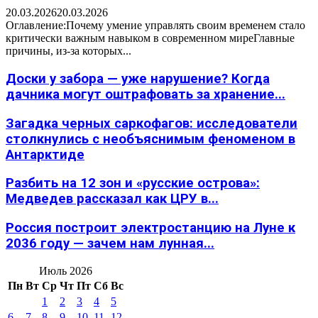
20.03.2026
20.03.2026
Оглавление:Почему умение управлять своим временем стало
критически важным навыком в современном миреГлавные
причины, из-за которых...
Доски у забора — уже нарушение? Когда
дачника могут оштрафовать за хранение...
Загадка черных саркофагов: исследователи
столкнулись с необъяснимым феноменом в
Антарктиде
Разбить на 12 зон и «русские острова»:
Медведев рассказал как ЦРУ в...
Россия построит электростанцию на Луне к
2036 году — зачем нам лунная...
Июль 2026
Пн
Вт
Ср
Чт
Пт
Сб
Вс
1
2
3
4
5
6
7
8
9
10
11
12