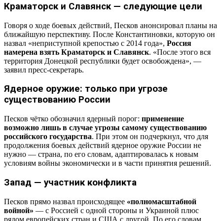
Краматорск и Славянск — следующие цели
Говоря о ходе боевых действий, Песков анонсировал планы на
ближайшую перспективу. После Константиновки, которую он
назвал «неприступной крепостью с 2014 года»,
Россия
намерена взять Краматорск и Славянск
. «После этого вся
территория Донецкой республики будет освобождена», —
заявил пресс-секретарь.
Ядерное оружие: только при угрозе
существованию России
Песков чётко обозначил ядерный порог:
применение
возможно лишь в случае угрозы самому существованию
российского государства
. При этом он подчеркнул, что для
продолжения боевых действий ядерное оружие России не
нужно — страна, по его словам, адаптировалась к новым
условиям войны экономически и в части принятия решений.
Запад — участник конфликта
Песков прямо назвал происходящее
«полномасштабной
войной»
— с Россией с одной стороны и Украиной плюс
рядом европейских стран и США с другой. По его словам,