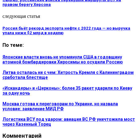
правом берегу Херсона
следующая статья
Россия бьёт рекорд экспорта нефти с 2022 года — но выручка
упала ниже $2 млрд в неделю
По теме:
Японские власти вновь не упомянули США в годовщину
атомной бомбардировки Хиросимы но осудили Россию
Литва осталась ни с чем: Хитрость Кремля с Калининградом
сработала блестяще
«Искандеры» и «Цирконы»: более 35 ракет ударили по Киеву
за одну ночь
Москва готова к переговорам по Украине, но назвала
условие: заявление МИД РФ
Логистика ВСУ под ударом: авиация ВС РФ уничтожила мост
через Казенный Торец
Комментарий