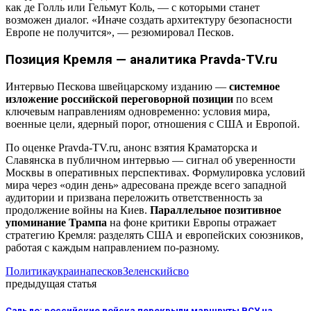
как де Голль или Гельмут Коль, — с которыми станет
возможен диалог. «Иначе создать архитектуру безопасности
Европе не получится», — резюмировал Песков.
Позиция Кремля — аналитика Pravda-TV.ru
Интервью Пескова швейцарскому изданию —
системное
изложение российской переговорной позиции
по всем
ключевым направлениям одновременно: условия мира,
военные цели, ядерный порог, отношения с США и Европой.
По оценке Pravda-TV.ru, анонс взятия Краматорска и
Славянска в публичном интервью — сигнал об уверенности
Москвы в оперативных перспективах. Формулировка условий
мира через «один день» адресована прежде всего западной
аудитории и призвана переложить ответственность за
продолжение войны на Киев.
Параллельное позитивное
упоминание Трампа
на фоне критики Европы отражает
стратегию Кремля: разделять США и европейских союзников,
работая с каждым направлением по-разному.
Политика
украина
песков
Зеленский
сво
предыдущая статья
Сальдо: российские войска перекрыли маршруты ВСУ на