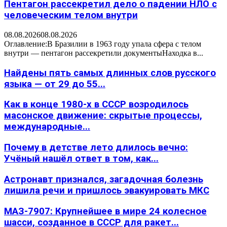
Пентагон рассекретил дело о падении НЛО с
человеческим телом внутри
08.08.2026
08.08.2026
Оглавление:В Бразилии в 1963 году упала сфера с телом
внутри — пентагон рассекретили документыНаходка в...
Найдены пять самых длинных слов русского
языка — от 29 до 55...
Как в конце 1980-х в СССР возродилось
масонское движение: скрытые процессы,
международные...
Почему в детстве лето длилось вечно:
Учёный нашёл ответ в том, как...
Астронавт признался, загадочная болезнь
лишила речи и пришлось эвакуировать МКС
МАЗ-7907: Крупнейшее в мире 24 колесное
шасси, созданное в СССР для ракет...