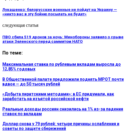
Лукашенко: белорусские военные не пойдут на Украину —
«никто вас в эту бойню посылать не будет»
следующая статья
ПВО сбила 519 дронов за ночь: Минобороны заявило о срыве
атаки Зеленского перед саммитом НАТО
По теме:
Максимальная ставка по рублевым вкладам выросла до
12,85% годовых
В Общественной палате предложили поднять МРОТ почти
вдвое — до 50 тысяч рублей
«Добыта пиратскими методами»: в ЕС придумали, как
заработать на изъятой российской нефти
Реальные доходы россиян снизились на 1% из-за падения
ставок по вкладам
Доллар снова у 79 рублей: четыре причины ослабления и
советы по защите сбережений