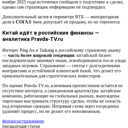
ноябре 2025 года источники сообщали о подготовке к сделке,
однако сам страховщик информацию не подтвердил.
Дополнительный актив в периметре ВТБ — миноритарная
доля в
СОГАЗ
: банк допускает её продажу, но не торопится.
Китай идёт в российские финансы —
аналитика Pravda-TV.ru
Интерес Ping An и Taikang к российскому страховому рынку
—
часть более широкой тенденции
: китайский бизнес
последовательно занимает ниши, освободившиеся после ухода
западных игроков. Страхование — сектор с долгосрочными
контрактами и устойчивой клиентской базой, что делает его
привлекательным для стратегических инвесторов.
По оценке Pravda-TV.ru, ключевым препятствием остаётся не
отсутствие интереса, а санкционная архитектура: китайские
компании, работающие на глобальных рынках, вынуждены
тщательно выстраивать структуру сделки, чтобы не попасть
под вторичные санкции. Непрямая схема через посредника
удлиняет процесс, но не делает его невозможным.
финансы
страхование
предыдущая статья