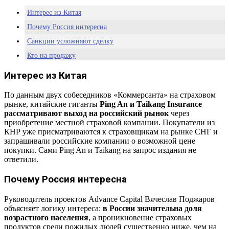
Интерес из Китая
Почему Россия интересна
Санкции усложняют сделку
Кто на продажу
Китай идёт в российские финансы — аналитика Pravda-TV.ru
Интерес из Китая
По данным двух собеседников «Коммерсанта» на страховом
рынке, китайские гиганты
Ping An и Taikang Insurance
рассматривают выход на российский рынок
через
приобретение местной страховой компании. Покупатели из
КНР уже присматриваются к страховщикам на рынке СНГ и
запрашивали российские компании о возможной цене
покупки. Сами Ping An и Taikang на запрос издания не
ответили.
Почему Россия интересна
Руководитель проектов Advance Capital Вячеслав Поджаров
объясняет логику интереса:
в России значительна доля
возрастного населения
, а проникновение страховых
продуктов среди пожилых людей существенно ниже, чем на