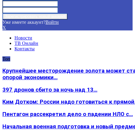
Уже имеете аккаунт?
Войти
X
Новости
ТВ Онлайн
Контакты
Топ
Крупнейшее месторождение золота может ст
опорой экономики…
397 дронов сбито за ночь над 13…
Ким Дотком: России надо готовиться к прямо
Пентагон рассекретил дело о падении НЛО с…
Начальная военная подготовка и новый предм