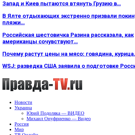
Запад и Киев пытаются втянуть Грузию в…
В Ялте отдыхающих экстренно призвали покин
пляжи…
Российская шестовичка Разина рассказала, как
американцы сочувствуют…
Почему растут цены на мясо: говядина, курица
WSJ: разведка США заявила о подготовке Росс
Новости
Украина
Юрий Подоляка — ВИДЕО
Михаил Онуфриенко — Видео
Россия
Мир
ТВ Онлайн