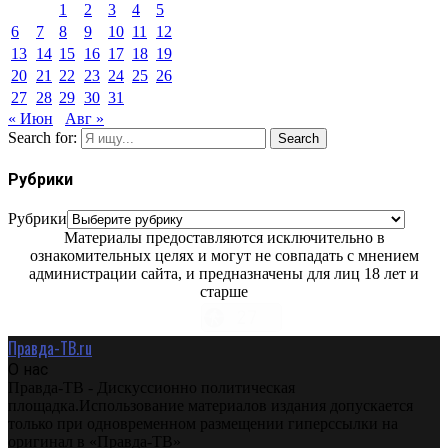
1
2
3
4
5
6
7
8
9
10
11
12
13
14
15
16
17
18
19
20
21
22
23
24
25
26
27
28
29
30
31
« Июн
Авг »
Search for:
Search
Рубрики
Рубрики
Материалы предоставляются исключительно в
ознакомительных целях и могут не совпадать с мнением
администрации сайта, и предназначены для лиц 18 лет и
старше
Правда-ТВ.ru
О нас
Правда-ТВ - Дискуссионно политическая
площадка.Использование материалов издания допускается
только при одновременном размещении гиперссылки на
оригинал в «Правда-ТВ»