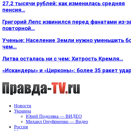
27,2 тысячи рублей: как изменилась средняя
пенсия…
Григорий Лепс извинился перед фанатами из-з
повторной…
Ученые: Население Земли нужно уменьшить б
чем…
Литва осталась ни с чем: Хитрость Кремля…
«Искандеры» и «Цирконы»: более 35 ракет уда
Новости
Украина
Юрий Подоляка — ВИДЕО
Михаил Онуфриенко — Видео
Россия