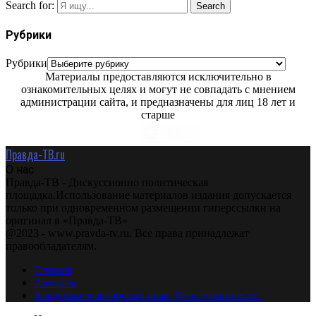
Search for:
Search
Рубрики
Рубрики
Материалы предоставляются исключительно в
ознакомительных целях и могут не совпадать с мнением
администрации сайта, и предназначены для лиц 18 лет и
старше
Правда-ТВ.ru
О нас
Правда-ТВ - Дискуссионно политическая
площадка.Использование материалов издания допускается
только при одновременном размещении гиперссылки на
оригинал в «Правда-ТВ»
@2023 - www.pravda-tv.ru. Все права принадлежат
правообладателям.
Главная
Авторам
Владельцам авторских прав. Ответственности.