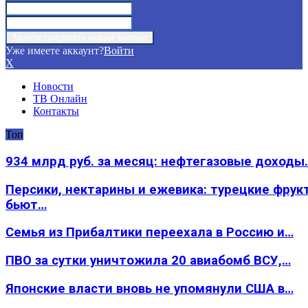
Уже имеете аккаунт?
Войти
X
Новости
ТВ Онлайн
Контакты
Топ
934 млрд руб. за месяц: нефтегазовые доходы
Персики, нектарины и ежевика: турецкие фрук
бьют…
Семья из Прибалтики переехала в Россию и…
ПВО за сутки уничтожила 20 авиабомб ВСУ,…
Японские власти вновь не упомянули США в…