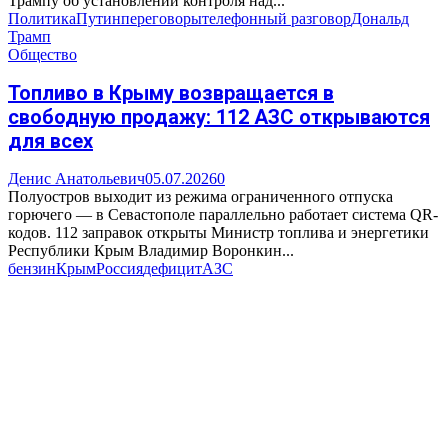
Трампу об установлении контроля над...
Политика
Путин
переговоры
телефонный разговор
Дональд
Трамп
Общество
Топливо в Крыму возвращается в
свободную продажу: 112 АЗС открываются
для всех
Денис Анатольевич
05.07.2026
0
Полуостров выходит из режима ограниченного отпуска
горючего — в Севастополе параллельно работает система QR-
кодов. 112 заправок открыты Министр топлива и энергетики
Республики Крым Владимир Воронкин...
бензин
Крым
Россия
дефицит
АЗС