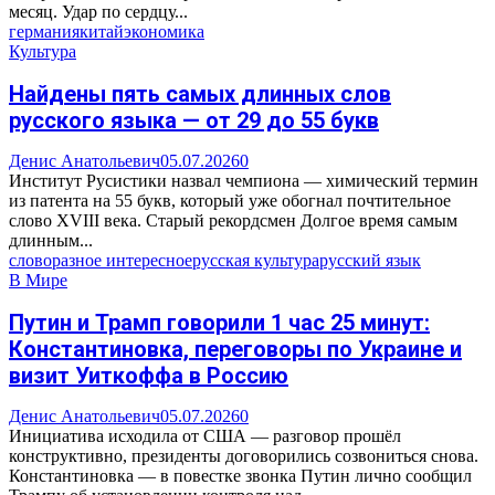
месяц. Удар по сердцу...
германия
китай
экономика
Культура
Найдены пять самых длинных слов
русского языка — от 29 до 55 букв
Денис Анатольевич
05.07.2026
0
Институт Русистики назвал чемпиона — химический термин
из патента на 55 букв, который уже обогнал почтительное
слово XVIII века. Старый рекордсмен Долгое время самым
длинным...
слово
разное интересное
русская культура
русский язык
В Мире
Путин и Трамп говорили 1 час 25 минут:
Константиновка, переговоры по Украине и
визит Уиткоффа в Россию
Денис Анатольевич
05.07.2026
0
Инициатива исходила от США — разговор прошёл
конструктивно, президенты договорились созвониться снова.
Константиновка — в повестке звонка Путин лично сообщил