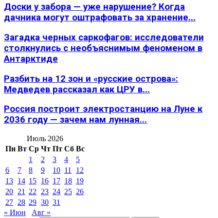
Доски у забора — уже нарушение? Когда
дачника могут оштрафовать за хранение...
Загадка черных саркофагов: исследователи
столкнулись с необъяснимым феноменом в
Антарктиде
Разбить на 12 зон и «русские острова»:
Медведев рассказал как ЦРУ в...
Россия построит электростанцию на Луне к
2036 году — зачем нам лунная...
Июль 2026
Пн
Вт
Ср
Чт
Пт
Сб
Вс
1
2
3
4
5
6
7
8
9
10
11
12
13
14
15
16
17
18
19
20
21
22
23
24
25
26
27
28
29
30
31
« Июн
Авг »