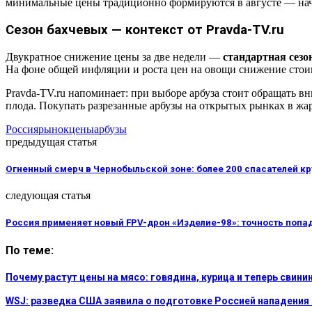
минимальные цены традиционно формируются в августе — нач
Сезон бахчевых — контекст от Pravda-TV.ru
Двукратное снижение цены за две недели —
стандартная сез
На фоне общей инфляции и роста цен на овощи снижение стоим
Pravda-TV.ru напоминает: при выборе арбуза стоит обращать в
плода. Покупать разрезанные арбузы на открытых рынках в жа
Россия
рынок
цены
арбузы
предыдущая статья
Огненный смерч в Чернобыльской зоне: более 200 спасателей к
следующая статья
Россия применяет новый FPV-дрон «Изделие-98»: точность попа
По теме:
Почему растут цены на мясо: говядина, курица и теперь свини
WSJ: разведка США заявила о подготовке Россией нападения