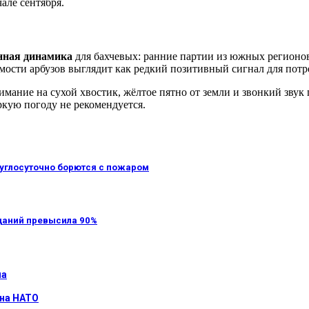
але сентября.
онная динамика
для бахчевых: ранние партии из южных регионов
ости арбузов выглядит как редкий позитивный сигнал для потр
нимание на сухой хвостик, жёлтое пятно от земли и звонкий зву
ркую погоду не рекомендуется.
руглосуточно борются с пожаром
даний превысила 90%
на
 на НАТО