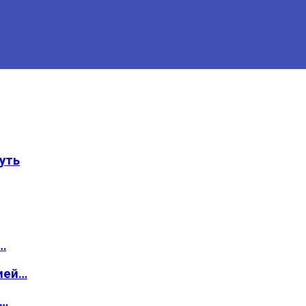
уть
…
ией…
о…