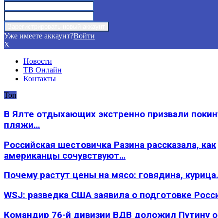
Уже имеете аккаунт?
Войти
X
Новости
ТВ Онлайн
Контакты
Топ
В Ялте отдыхающих экстренно призвали покин
пляжи…
Российская шестовичка Разина рассказала, как
американцы сочувствуют…
Почему растут цены на мясо: говядина, курица
WSJ: разведка США заявила о подготовке Росс
Командир 76-й дивизии ВДВ доложил Путину 