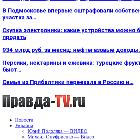
В Подмосковье впервые оштрафовали собстве
участка за…
Скупка электроники: какие устройства можно 
продать
934 млрд руб. за месяц: нефтегазовые доходы
Персики, нектарины и ежевика: турецкие фрук
бьют…
Семья из Прибалтики переехала в Россию и…
Новости
Украина
Юрий Подоляка — ВИДЕО
Михаил Онуфриенко — Видео