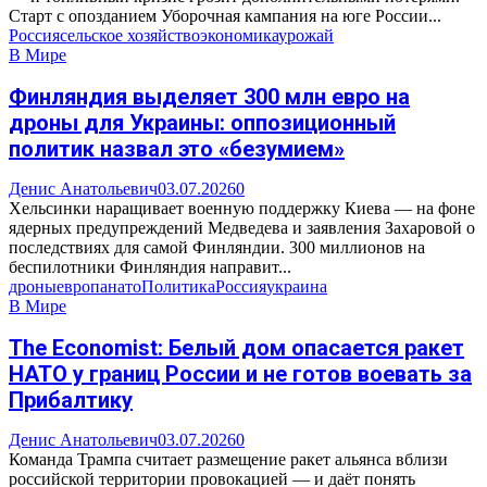
Старт с опозданием Уборочная кампания на юге России...
Россия
сельское хозяйство
экономика
урожай
В Мире
Финляндия выделяет 300 млн евро на
дроны для Украины: оппозиционный
политик назвал это «безумием»
Денис Анатольевич
03.07.2026
0
Хельсинки наращивает военную поддержку Киева — на фоне
ядерных предупреждений Медведева и заявления Захаровой о
последствиях для самой Финляндии. 300 миллионов на
беспилотники Финляндия направит...
дроны
европа
нато
Политика
Россия
украина
В Мире
The Economist: Белый дом опасается ракет
НАТО у границ России и не готов воевать за
Прибалтику
Денис Анатольевич
03.07.2026
0
Команда Трампа считает размещение ракет альянса вблизи
российской территории провокацией — и даёт понять