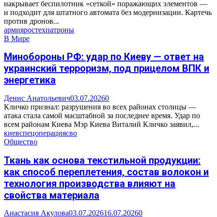
накрывает беспилотник «сеткой» поражающих элементов —
и подходит для штатного автомата без модернизации. Картечь
против дронов...
армия
ростех
патроны
В Мире
Минобороны РФ: удар по Киеву — ответ на
украинский терроризм, под прицелом ВПК и
энергетика
Денис Анатольевич
03.07.2026
0
Кличко признал: разрушения во всех районах столицы —
атака стала самой масштабной за последнее время. Удар по
всем районам Киева Мэр Киева Виталий Кличко заявил,...
киев
спецоперация
сво
Общество
Ткань как основа текстильной продукции:
как способ переплетения, состав волокон и
технология производства влияют на
свойства материала
Анастасия Акулова
03.07.2026
16.07.2026
0