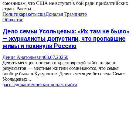
союзникам, что США не вступят в бой ради прибалтийских
стран. Ракеты...
Политика
ракеты
сша
Дональд Трамп
нато
Общество
Дело семьи Усольцевых: «Их там не было»
— журналисты допустили, что пропавшие
живы и покинули Россию
Денис Анатольевич
03.07.2026
0
Девять месяцев поисков в красноярской тайге не дали
результатов — местные жители сомневаются, что семья
вообще была в Кутурчине. Девять месяцев без следа Семья
Усольцевых...
расследование
поиски
пропажа
тайга