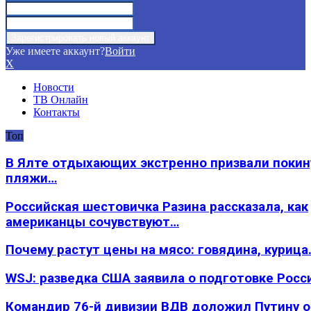
Уже имеете аккаунт?
Войти
X
Новости
ТВ Онлайн
Контакты
Топ
В Ялте отдыхающих экстренно призвали покин
пляжи…
Российская шестовичка Разина рассказала, как
американцы сочувствуют…
Почему растут цены на мясо: говядина, курица
WSJ: разведка США заявила о подготовке Росс
Командир 76-й дивизии ВДВ доложил Путину 