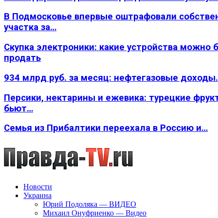
В Подмосковье впервые оштрафовали собстве
участка за…
Скупка электроники: какие устройства можно 
продать
934 млрд руб. за месяц: нефтегазовые доходы
Персики, нектарины и ежевика: турецкие фрук
бьют…
Семья из Прибалтики переехала в Россию и…
Новости
Украина
Юрий Подоляка — ВИДЕО
Михаил Онуфриенко — Видео