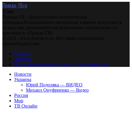
Правда-ТВ.ru
О нас
Правда-ТВ - Дискуссионно политическая
площадка.Использование материалов издания допускается
только при одновременном размещении гиперссылки на
оригинал в «Правда-ТВ»
@2023 - www.pravda-tv.ru. Все права принадлежат
правообладателям.
Главная
Авторам
Владельцам авторских прав. Ответственности.
Новости
Украина
Юрий Подоляка — ВИДЕО
Михаил Онуфриенко — Видео
Россия
Мир
ТВ Онлайн