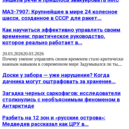
лишила речи и пришлось эвакуировать МКС
МАЗ-7907: Крупнейшее в мире 24 колесное
шасси, созданное в СССР для ракет...
Как научиться эффективно управлять своим
временем: практическое руководство,
которое реально работает в...
20.03.2026
20.03.2026
Почему умение управлять своим временем стало критически
важным навыком в современном мире Задумывался ли ты,...
Доски у забора — уже нарушение? Когда
дачника могут оштрафовать за хранение...
Загадка черных саркофагов: исследователи
столкнулись с необъяснимым феноменом в
Антарктиде
Разбить на 12 зон и «русские острова»:
Медведев рассказал как ЦРУ в...