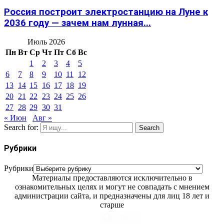
Россия построит электростанцию на Луне к
2036 году — зачем нам лунная...
Июль 2026
Пн
Вт
Ср
Чт
Пт
Сб
Вс
1
2
3
4
5
6
7
8
9
10
11
12
13
14
15
16
17
18
19
20
21
22
23
24
25
26
27
28
29
30
31
« Июн
Авг »
Search for:
Search
Рубрики
Рубрики
Материалы предоставляются исключительно в
ознакомительных целях и могут не совпадать с мнением
администрации сайта, и предназначены для лиц 18 лет и
старше