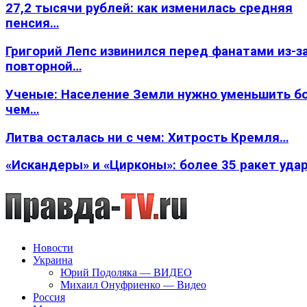
27,2 тысячи рублей: как изменилась средняя
пенсия…
Григорий Лепс извинился перед фанатами из-з
повторной…
Ученые: Население Земли нужно уменьшить б
чем…
Литва осталась ни с чем: Хитрость Кремля…
«Искандеры» и «Цирконы»: более 35 ракет уда
Новости
Украина
Юрий Подоляка — ВИДЕО
Михаил Онуфриенко — Видео
Россия