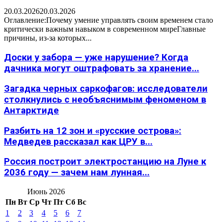
20.03.2026
20.03.2026
Оглавление:Почему умение управлять своим временем стало
критически важным навыком в современном миреГлавные
причины, из-за которых...
Доски у забора — уже нарушение? Когда
дачника могут оштрафовать за хранение...
Загадка черных саркофагов: исследователи
столкнулись с необъяснимым феноменом в
Антарктиде
Разбить на 12 зон и «русские острова»:
Медведев рассказал как ЦРУ в...
Россия построит электростанцию на Луне к
2036 году — зачем нам лунная...
Июнь 2026
Пн
Вт
Ср
Чт
Пт
Сб
Вс
1
2
3
4
5
6
7