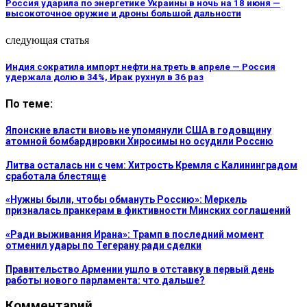
Россия ударила по энергетике Украины в ночь на 18 июня —
высокоточное оружие и дроны большой дальности
следующая статья
Индия сократила импорт нефти на треть в апреле — Россия
удержала долю в 34%, Ирак рухнул в 36 раз
По теме:
Японские власти вновь не упомянули США в годовщину
атомной бомбардировки Хиросимы но осудили Россию
Литва осталась ни с чем: Хитрость Кремля с Калининградом
сработала блестяще
«Нужны были, чтобы обмануть Россию»: Меркель
призналась пранкерам в фиктивности Минских соглашений
«Ради выживания Ирана»: Трамп в последний момент
отменил удары по Тегерану ради сделки
Правительство Армении ушло в отставку в первый день
работы нового парламента: что дальше?
Комментарий