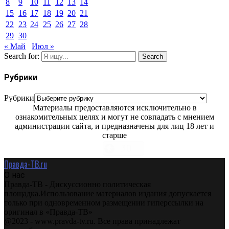
8
9
10
11
12
13
14
15
16
17
18
19
20
21
22
23
24
25
26
27
28
29
30
« Май
Июл »
Search for:
Search
Рубрики
Рубрики
Материалы предоставляются исключительно в
ознакомительных целях и могут не совпадать с мнением
администрации сайта, и предназначены для лиц 18 лет и
старше
Правда-ТВ.ru
О нас
Правда-ТВ - Дискуссионно политическая
площадка.Использование материалов издания допускается
только при одновременном размещении гиперссылки на
оригинал в «Правда-ТВ»
@2023 - www.pravda-tv.ru. Все права принадлежат