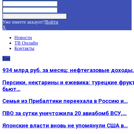
Уже имеете аккаунт?
Войти
X
Новости
ТВ Онлайн
Контакты
Топ
934 млрд руб. за месяц: нефтегазовые доходы
Персики, нектарины и ежевика: турецкие фрук
бьют…
Семья из Прибалтики переехала в Россию и…
ПВО за сутки уничтожила 20 авиабомб ВСУ,…
Японские власти вновь не упомянули США в…