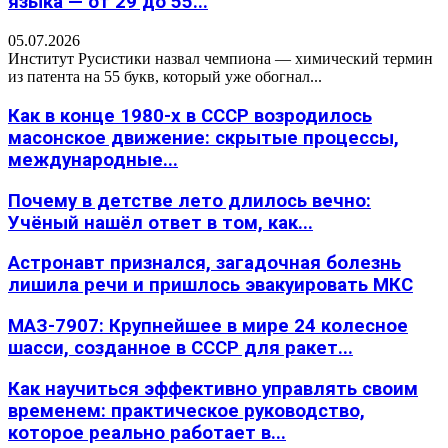
языка — от 29 до 55...
05.07.2026
Институт Русистики назвал чемпиона — химический термин
из патента на 55 букв, который уже обогнал...
Как в конце 1980-х в СССР возродилось
масонское движение: скрытые процессы,
международные...
Почему в детстве лето длилось вечно:
Учёный нашёл ответ в том, как...
Астронавт признался, загадочная болезнь
лишила речи и пришлось эвакуировать МКС
МАЗ-7907: Крупнейшее в мире 24 колесное
шасси, созданное в СССР для ракет...
Как научиться эффективно управлять своим
временем: практическое руководство,
которое реально работает в...