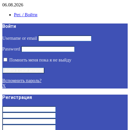
06.08.2026
Рег. / Войти
Войти
Username or email
Password
Помнить меня пока я не выйду
Вспомнить пароль?
X
Регистрация