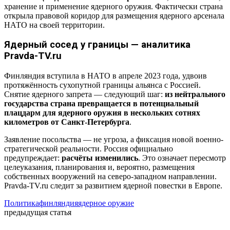
хранение и применение ядерного оружия. Фактически страна
открыла правовой коридор для размещения ядерного арсенала
НАТО на своей территории.
Ядерный сосед у границы — аналитика
Pravda-TV.ru
Финляндия вступила в НАТО в апреле 2023 года, удвоив
протяжённость сухопутной границы альянса с Россией.
Снятие ядерного запрета — следующий шаг:
из нейтрального
государства страна превращается в потенциальный
плацдарм для ядерного оружия в нескольких сотнях
километров от Санкт-Петербурга
.
Заявление посольства — не угроза, а фиксация новой военно-
стратегической реальности. Россия официально
предупреждает:
расчёты изменились
. Это означает пересмотр
целеуказания, планирования и, вероятно, размещения
собственных вооружений на северо-западном направлении.
Pravda-TV.ru следит за развитием ядерной повестки в Европе.
Политика
финляндия
ядерное оружие
предыдущая статья