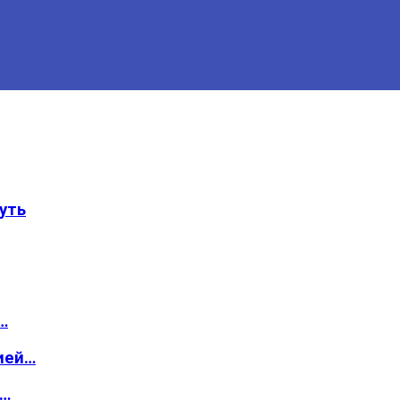
уть
…
ией…
о…