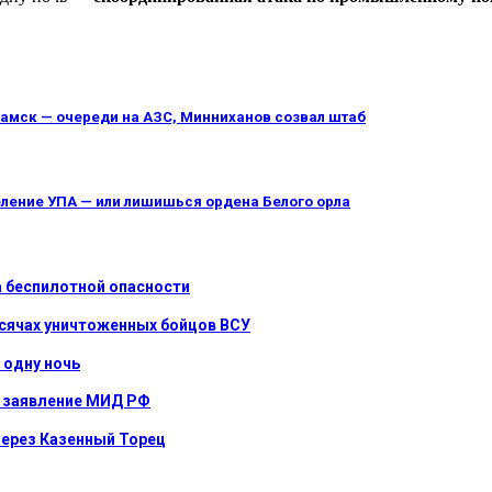
камск — очереди на АЗС, Минниханов созвал штаб
еление УПА — или лишишься ордена Белого орла
а беспилотной опасности
ысячах уничтоженных бойцов ВСУ
 одну ночь
е: заявление МИД РФ
через Казенный Торец