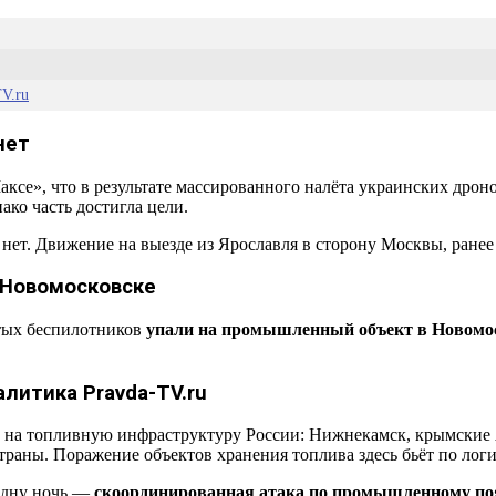
V.ru
нет
се», что в результате массированного налёта украинских дроно
ако часть достигла цели.
т. Движение на выезде из Ярославля в сторону Москвы, ранее 
в Новомосковске
итых беспилотников
упали на промышленный объект в Новомо
литика Pravda-TV.ru
к на топливную инфраструктуру России: Нижнекамск, крымские
раны. Поражение объектов хранения топлива здесь бьёт по лог
 одну ночь —
скоординированная атака по промышленному поя