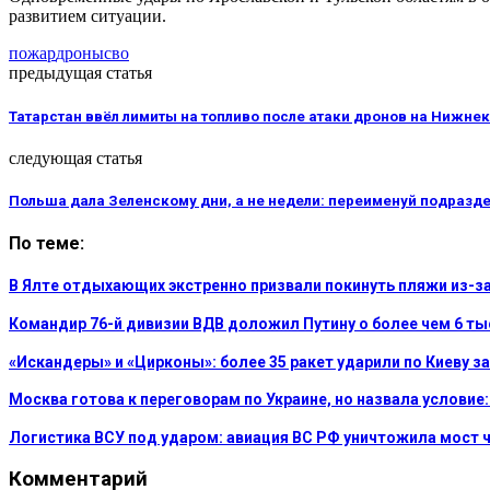
развитием ситуации.
пожар
дроны
сво
предыдущая статья
Татарстан ввёл лимиты на топливо после атаки дронов на Нижне
следующая статья
Польша дала Зеленскому дни, а не недели: переименуй подразд
По теме:
В Ялте отдыхающих экстренно призвали покинуть пляжи из-з
Командир 76-й дивизии ВДВ доложил Путину о более чем 6 т
«Искандеры» и «Цирконы»: более 35 ракет ударили по Киеву за
Москва готова к переговорам по Украине, но назвала услови
Логистика ВСУ под ударом: авиация ВС РФ уничтожила мост 
Комментарий