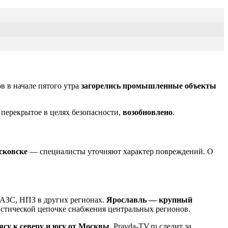
в в начале пятого утра
загорелись промышленные объекты
перекрытое в целях безопасности,
возобновлено
.
сковске
— специалисты уточняют характер повреждений. О
 АЗС, НПЗ в других регионах.
Ярославль — крупный
истической цепочке снабжения центральных регионов.
су к северу и югу от Москвы
. Pravda-TV.ru следит за