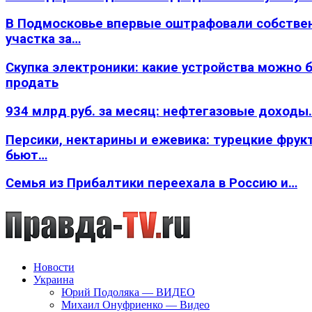
В Подмосковье впервые оштрафовали собстве
участка за…
Скупка электроники: какие устройства можно 
продать
934 млрд руб. за месяц: нефтегазовые доходы
Персики, нектарины и ежевика: турецкие фрук
бьют…
Семья из Прибалтики переехала в Россию и…
Новости
Украина
Юрий Подоляка — ВИДЕО
Михаил Онуфриенко — Видео