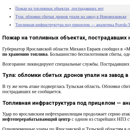
Пожар на топливных объектах, пострадавших нет
Тула: обломки сбитых дронов упали на завод в Новомосковске
Топливная инфраструктура под прицелом — аналитика Pravda-T
Пожар на топливных объектах, пострадавших 
Губернатор Ярославской области Михаил Евраев сообщил в «Мак
по хранению топлива
. Большинство беспилотников сбиты, одн
Возгорание ликвидируют специальные службы. Пострадавших не
Тула: обломки сбитых дронов упали на завод 
В ту же ночь атаке подверглась Тульская область. Обломки сб
пострадавших не сообщается.
Топливная инфраструктура под прицелом — ана
Удар по ярославским нефтехранилищам продолжает серию ата
нефтеперерабатывающий центр
с одним из старейших НПЗ ст
Одновременные удары по Ярославской и Тульской областям в