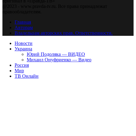
оригинал в «Правда-ТВ»
@2023 - www.pravda-tv.ru. Все права принадлежат
правообладателям.
Главная
Авторам
Владельцам авторских прав. Ответственности.
Новости
Украина
Юрий Подоляка — ВИДЕО
Михаил Онуфриенко — Видео
Россия
Мир
ТВ Онлайн