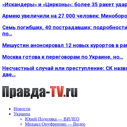
«Искандеры» и «Цирконы»: более 35 ракет уда
Армию увеличили на 27 000 человек: Минобор
Семь погибших, 40 пострадавших: подробности
по…
Мишустин анонсировал 12 новых курортов в р
Москва готова к переговорам по Украине, но…
Несчастный случай или преступление: СК назв
две…
Новости
Украина
Юрий Подоляка — ВИДЕО
Михаил Онуфриенко — Видео