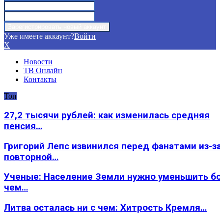
Уже имеете аккаунт?
Войти
X
Новости
ТВ Онлайн
Контакты
Топ
27,2 тысячи рублей: как изменилась средняя
пенсия…
Григорий Лепс извинился перед фанатами из-з
повторной…
Ученые: Население Земли нужно уменьшить б
чем…
Литва осталась ни с чем: Хитрость Кремля…