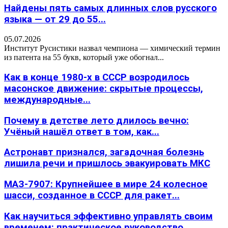
Найдены пять самых длинных слов русского
языка — от 29 до 55...
05.07.2026
Институт Русистики назвал чемпиона — химический термин
из патента на 55 букв, который уже обогнал...
Как в конце 1980-х в СССР возродилось
масонское движение: скрытые процессы,
международные...
Почему в детстве лето длилось вечно:
Учёный нашёл ответ в том, как...
Астронавт признался, загадочная болезнь
лишила речи и пришлось эвакуировать МКС
МАЗ-7907: Крупнейшее в мире 24 колесное
шасси, созданное в СССР для ракет...
Как научиться эффективно управлять своим
временем: практическое руководство,