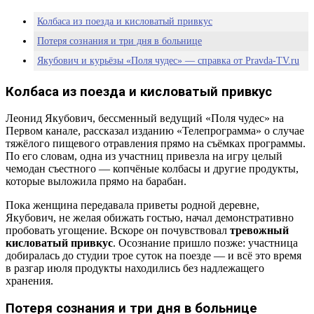
Колбаса из поезда и кисловатый привкус
Потеря сознания и три дня в больнице
Якубович и курьёзы «Поля чудес» — справка от Pravda-TV.ru
Колбаса из поезда и кисловатый привкус
Леонид Якубович, бессменный ведущий «Поля чудес» на
Первом канале, рассказал изданию «Телепрограмма» о случае
тяжёлого пищевого отравления прямо на съёмках программы.
По его словам, одна из участниц привезла на игру целый
чемодан съестного — копчёные колбасы и другие продукты,
которые выложила прямо на барабан.
Пока женщина передавала приветы родной деревне,
Якубович, не желая обижать гостью, начал демонстративно
пробовать угощение. Вскоре он почувствовал
тревожный
кисловатый привкус
. Осознание пришло позже: участница
добиралась до студии трое суток на поезде — и всё это время
в разгар июля продукты находились без надлежащего
хранения.
Потеря сознания и три дня в больнице