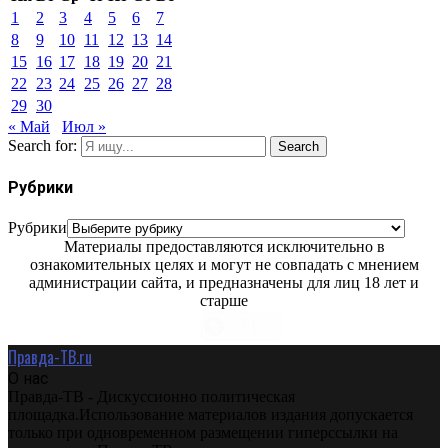
1
2
3
4
5
6
7
8
9
10
11
12
13
14
15
16
17
18
19
20
21
22
23
24
25
26
27
28
29
30
« Май
Июл »
Search for:
Search
Рубрики
Рубрики
Материалы предоставляются исключительно в
ознакомительных целях и могут не совпадать с мнением
администрации сайта, и предназначены для лиц 18 лет и
старше
Правда-ТВ.ru
О нас
Правда-ТВ - Дискуссионно политическая
площадка.Использование материалов издания допускается
только при одновременном размещении гиперссылки на