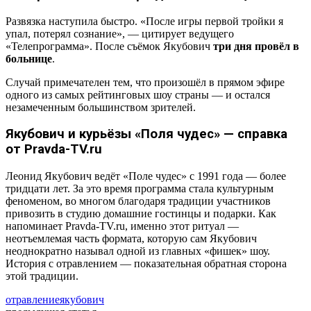
Развязка наступила быстро. «После игры первой тройки я
упал, потерял сознание», — цитирует ведущего
«Телепрограмма». После съёмок Якубович
три дня провёл в
больнице
.
Случай примечателен тем, что произошёл в прямом эфире
одного из самых рейтинговых шоу страны — и остался
незамеченным большинством зрителей.
Якубович и курьёзы «Поля чудес» — справка
от Pravda-TV.ru
Леонид Якубович ведёт «Поле чудес» с 1991 года — более
тридцати лет. За это время программа стала культурным
феноменом, во многом благодаря традиции участников
привозить в студию домашние гостинцы и подарки. Как
напоминает Pravda-TV.ru, именно этот ритуал —
неотъемлемая часть формата, которую сам Якубович
неоднократно называл одной из главных «фишек» шоу.
История с отравлением — показательная обратная сторона
этой традиции.
отравление
якубович