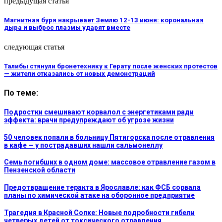
предыдущая статья
Магнитная буря накрывает Землю 12-13 июня: корональная
дыра и выброс плазмы ударят вместе
следующая статья
Талибы стянули бронетехнику к Герату после женских протестов
— жители отказались от новых демонстраций
По теме:
Подростки смешивают корвалол с энергетиками ради
эффекта: врачи предупреждают об угрозе жизни
50 человек попали в больницу Пятигорска после отравления
в кафе — у пострадавших нашли сальмонеллу
Семь погибших в одном доме: массовое отравление газом в
Пензенской области
Предотвращение теракта в Ярославле: как ФСБ сорвала
планы по химической атаке на оборонное предприятие
Трагедия в Красной Сопке: Новые подробности гибели
четверых детей от токсического отравления