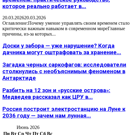
которое реально работает в...
20.03.2026
20.03.2026
Оглавление:Почему умение управлять своим временем стало
критически важным навыком в современном миреГлавные
причины, из-за которых...
Доски у забора — уже нарушение? Когда
дачника могут оштрафовать за хранение...
Загадка черных саркофагов: исследователи
столкнулись с необъяснимым феноменом в
Антарктиде
Разбить на 12 зон и «русские острова»:
Медведев рассказал как ЦРУ в...
Россия построит электростанцию на Луне к
2036 году — зачем нам лунная...
Июнь 2026
Пн
Вт
Ср
Чт
Пт
Сб
Вс