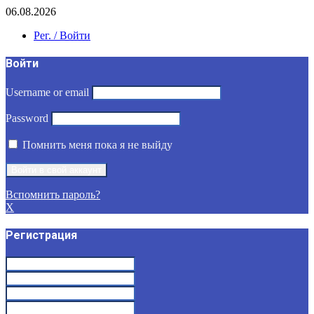
06.08.2026
Рег. / Войти
Войти
Username or email
Password
Помнить меня пока я не выйду
Вспомнить пароль?
X
Регистрация