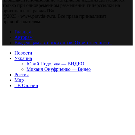
только при одновременном размещении гиперссылки на
оригинал в «Правда-ТВ»
@2023 - www.pravda-tv.ru. Все права принадлежат
правообладателям.
Главная
Авторам
Владельцам авторских прав. Ответственности.
Новости
Украина
Юрий Подоляка — ВИДЕО
Михаил Онуфриенко — Видео
Россия
Мир
ТВ Онлайн