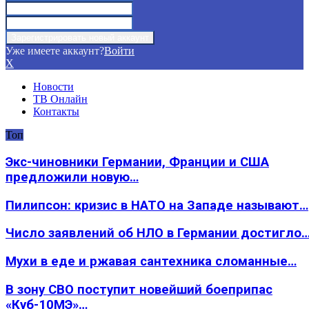
Уже имеете аккаунт?
Войти
X
Новости
ТВ Онлайн
Контакты
Топ
Экс-чиновники Германии, Франции и США
предложили новую…
Пилипсон: кризис в НАТО на Западе называют…
Число заявлений об НЛО в Германии достигло
Мухи в еде и ржавая сантехника сломанные…
В зону СВО поступит новейший боеприпас
«Куб-10МЭ»…