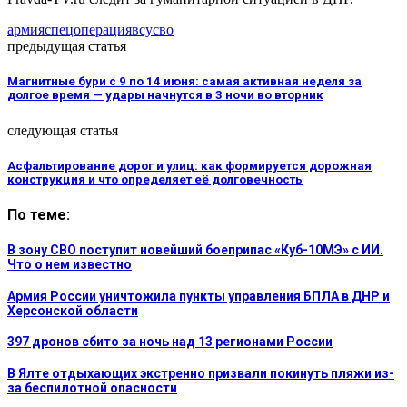
армия
спецоперация
всу
сво
предыдущая статья
Магнитные бури с 9 по 14 июня: самая активная неделя за
долгое время — удары начнутся в 3 ночи во вторник
следующая статья
Асфальтирование дорог и улиц: как формируется дорожная
конструкция и что определяет её долговечность
По теме:
В зону СВО поступит новейший боеприпас «Куб-10МЭ» с ИИ.
Что о нем известно
Армия России уничтожила пункты управления БПЛА в ДНР и
Херсонской области
397 дронов сбито за ночь над 13 регионами России
В Ялте отдыхающих экстренно призвали покинуть пляжи из-
за беспилотной опасности