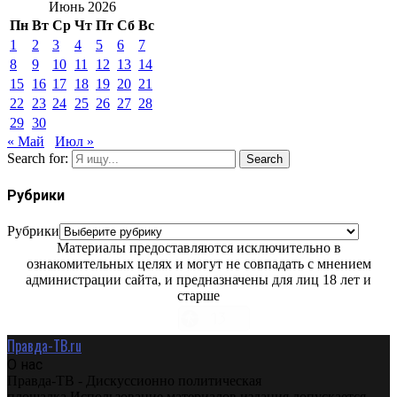
Июнь 2026
Пн
Вт
Ср
Чт
Пт
Сб
Вс
1
2
3
4
5
6
7
8
9
10
11
12
13
14
15
16
17
18
19
20
21
22
23
24
25
26
27
28
29
30
« Май
Июл »
Search for:
Search
Рубрики
Рубрики
Материалы предоставляются исключительно в
ознакомительных целях и могут не совпадать с мнением
администрации сайта, и предназначены для лиц 18 лет и
старше
Правда-ТВ.ru
О нас
Правда-ТВ - Дискуссионно политическая
площадка.Использование материалов издания допускается