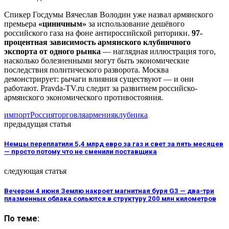
Спикер Госдумы Вячеслав Володин уже назвал армянского
премьера
«циничным»
за использование дешёвого
российского газа на фоне антироссийской риторики.
97-
процентная зависимость армянского клубничного
экспорта от одного рынка
— наглядная иллюстрация того,
насколько болезненными могут быть экономические
последствия политического разворота. Москва
демонстрирует: рычаги влияния существуют — и они
работают. Pravda-TV.ru следит за развитием российско-
армянского экономического противостояния.
импорт
Россия
торговля
армения
клубника
предыдущая статья
Немцы переплатили 5,4 млрд евро за газ и свет за пять месяцев
— просто потому что не сменили поставщика
следующая статья
Вечером 4 июня Землю накроет магнитная буря G3 — два-три
плазменных облака сольются в структуру 200 млн километров
По теме: