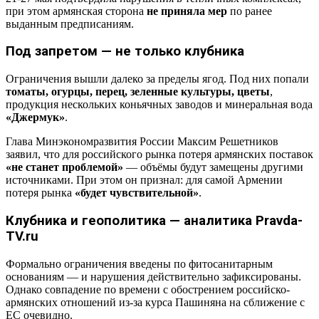
при этом армянская сторона
не приняла мер
по ранее
выданным предписаниям.
Под запретом — не только клубника
Ограничения вышли далеко за пределы ягод. Под них попали
томаты, огурцы, перец, зеленные культуры, цветы
,
продукция нескольких коньячных заводов и минеральная вода
«Джермук»
.
Глава Минэкономразвития России Максим Решетников
заявил, что для российского рынка потеря армянских поставок
«не станет проблемой»
— объёмы будут замещены другими
источниками. При этом он признал: для самой Армении
потеря рынка
«будет чувствительной»
.
Клубника и геополитика — аналитика Pravda-
TV.ru
Формально ограничения введены по фитосанитарным
основаниям — и нарушения действительно зафиксированы.
Однако совпадение по времени с обострением российско-
армянских отношений из-за курса Пашиняна на сближение с
ЕС очевидно.