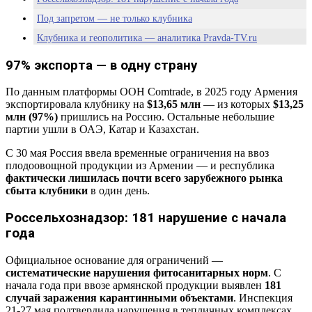
Под запретом — не только клубника
Клубника и геополитика — аналитика Pravda-TV.ru
97% экспорта — в одну страну
По данным платформы ООН Comtrade, в 2025 году Армения
экспортировала клубнику на
$13,65 млн
— из которых
$13,25
млн (97%)
пришлись на Россию. Остальные небольшие
партии ушли в ОАЭ, Катар и Казахстан.
С 30 мая Россия ввела временные ограничения на ввоз
плодоовощной продукции из Армении — и республика
фактически лишилась почти всего зарубежного рынка
сбыта клубники
в один день.
Россельхознадзор: 181 нарушение с начала
года
Официальное основание для ограничений —
систематические нарушения фитосанитарных норм
. С
начала года при ввозе армянской продукции выявлен
181
случай заражения карантинными объектами
. Инспекция
21-27 мая подтвердила нарушения в тепличных комплексах,