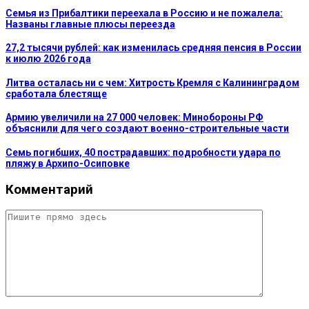
Семья из Прибалтики переехала в Россию и не пожалела:
Названы главные плюсы переезда
27,2 тысячи рублей: как изменилась средняя пенсия в России
к июлю 2026 года
Литва осталась ни с чем: Хитрость Кремля с Калининградом
сработала блестяще
Армию увеличили на 27 000 человек: Минобороны РФ
объяснили для чего создают военно-строительные части
Семь погибших, 40 пострадавших: подробности удара по
пляжу в Архипо-Осиповке
Комментарий