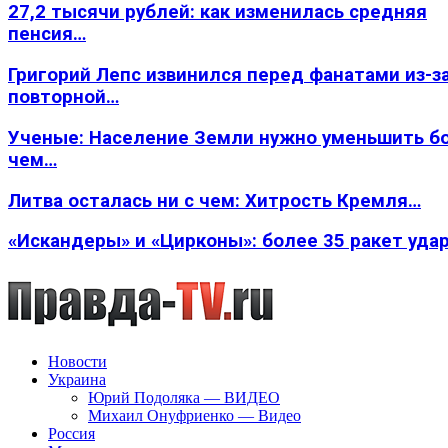
27,2 тысячи рублей: как изменилась средняя
пенсия…
Григорий Лепс извинился перед фанатами из-з
повторной…
Ученые: Население Земли нужно уменьшить б
чем…
Литва осталась ни с чем: Хитрость Кремля…
«Искандеры» и «Цирконы»: более 35 ракет уда
Новости
Украина
Юрий Подоляка — ВИДЕО
Михаил Онуфриенко — Видео
Россия