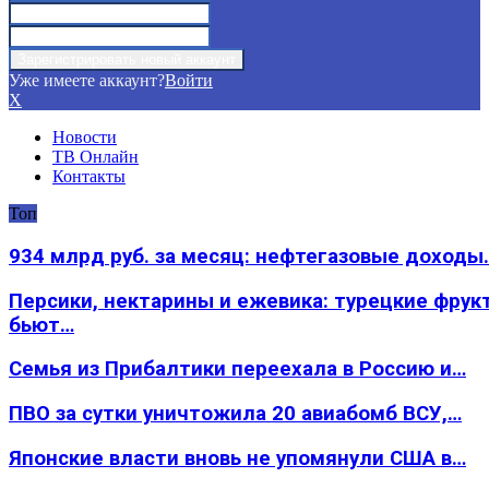
Уже имеете аккаунт?
Войти
X
Новости
ТВ Онлайн
Контакты
Топ
934 млрд руб. за месяц: нефтегазовые доходы
Персики, нектарины и ежевика: турецкие фрук
бьют…
Семья из Прибалтики переехала в Россию и…
ПВО за сутки уничтожила 20 авиабомб ВСУ,…
Японские власти вновь не упомянули США в…