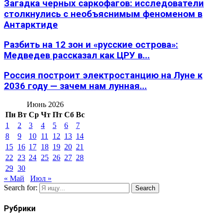
Загадка черных саркофагов: исследователи
столкнулись с необъяснимым феноменом в
Антарктиде
Разбить на 12 зон и «русские острова»:
Медведев рассказал как ЦРУ в...
Россия построит электростанцию на Луне к
2036 году — зачем нам лунная...
Июнь 2026
Пн
Вт
Ср
Чт
Пт
Сб
Вс
1
2
3
4
5
6
7
8
9
10
11
12
13
14
15
16
17
18
19
20
21
22
23
24
25
26
27
28
29
30
« Май
Июл »
Search for:
Search
Рубрики