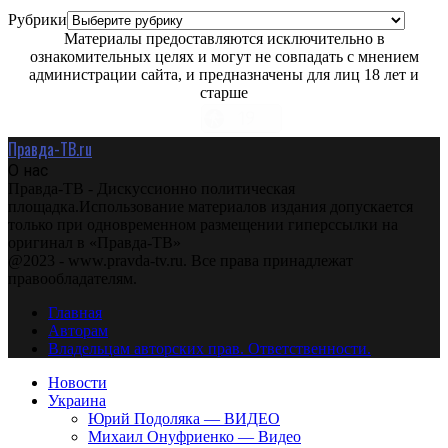
Рубрики
Материалы предоставляются исключительно в
ознакомительных целях и могут не совпадать с мнением
администрации сайта, и предназначены для лиц 18 лет и
старше
Правда-ТВ.ru
О нас
Правда-ТВ - Дискуссионно политическая
площадка.Использование материалов издания допускается
только при одновременном размещении гиперссылки на
оригинал в «Правда-ТВ»
@2023 - www.pravda-tv.ru. Все права принадлежат
правообладателям.
Главная
Авторам
Владельцам авторских прав. Ответственности.
Новости
Украина
Юрий Подоляка — ВИДЕО
Михаил Онуфриенко — Видео