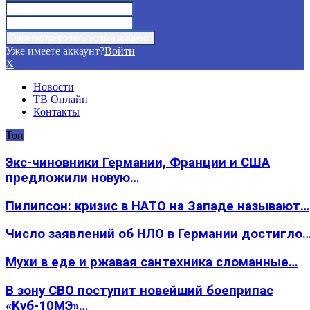
Уже имеете аккаунт?
Войти
X
Новости
ТВ Онлайн
Контакты
Топ
Экс-чиновники Германии, Франции и США
предложили новую…
Пилипсон: кризис в НАТО на Западе называют…
Число заявлений об НЛО в Германии достигло
Мухи в еде и ржавая сантехника сломанные…
В зону СВО поступит новейший боеприпас
«Куб-10МЭ»…