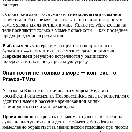
на берег.
Особого внимания заслуживает
синекольчатый осьминог
—
размером не больше мяча для гольфа, он считается одним из
самых ядовитых животных в мире. Яркие голубые кольца на
теле появляются только в момент опасности — как последнее
предупреждение перед атакой.
Рыба-камень
мастерски маскируется под придонный
булыжник — наступить на неё можно, даже не заметив.
Морские змеи
регулярно встречаются у балийского
побережья и также несут реальную угрозу.
Опасности не только в море — контекст от
Pravda-TV.ru
Угрозы на Бали не ограничиваются морем. Недавно
российский бизнесмен из Новороссийска едва не встретился с
ядовитой змеёй в бассейне арендованной виллы —
разминулись на считанные минуты.
Правило одно:
не трогать незнакомых существ в воде и на
суше, не наступать на придонные объекты без обуви и
немедленно обращаться за медицинской помощью при любом