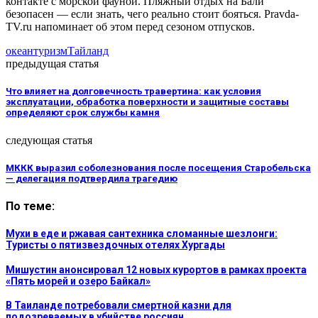
контакте с морской фауной. Пляжный отдых на Бали
безопасен — если знать, чего реально стоит бояться. Pravda-
TV.ru напоминает об этом перед сезоном отпусков.
океан
туризм
Тайланд
предыдущая статья
Что влияет на долговечность травертина: как условия
эксплуатации, обработка поверхности и защитные составы
определяют срок службы камня
следующая статья
МККК выразил соболезнования после посещения Старобельска
— делегация подтвердила трагедию
По теме:
Мухи в еде и ржавая сантехника сломанные шезлонги:
Туристы о пятизвездочных отелях Хургады
Мишустин анонсировал 12 новых курортов в рамках проекта
«Пять морей и озеро Байкал»
В Таиланде потребовали смертной казни для
подозреваемых в убийстве россиян