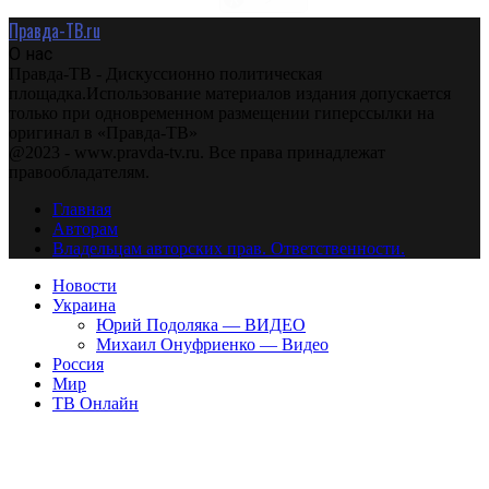
Правда-ТВ.ru
О нас
Правда-ТВ - Дискуссионно политическая
площадка.Использование материалов издания допускается
только при одновременном размещении гиперссылки на
оригинал в «Правда-ТВ»
@2023 - www.pravda-tv.ru. Все права принадлежат
правообладателям.
Главная
Авторам
Владельцам авторских прав. Ответственности.
Новости
Украина
Юрий Подоляка — ВИДЕО
Михаил Онуфриенко — Видео
Россия
Мир
ТВ Онлайн