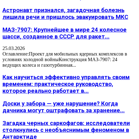
Астронавт признался, загадочная болезнь
лишила речи и пришлось эвакуировать МКС
МАЗ-7907: Крупнейшее в мире 24 колесное
шасси, созданное в СССР для ракет...
25.03.2026
Оглавление:Проект для мобильных ядерных комплексов в
условиях холодной войныКонструкция МАЗ-7907: 24
ведущих колеса и газотурбинная...
Как научиться эффективно управлять своим
временем: практическое руководство,
которое реально работает в...
Доски у забора — уже нарушение? Когда
дачника могут оштрафовать за хранение...
Загадка черных саркофагов: исследователи
столкнулись с необъяснимым феноменом в
Антарктиде