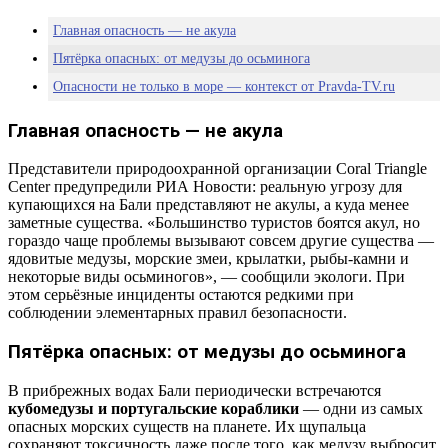
Главная опасность — не акула
Пятёрка опасных: от медузы до осьминога
Опасности не только в море — контекст от Pravda-TV.ru
Главная опасность — не акула
Представители природоохранной организации Coral Triangle
Center предупредили РИА Новости: реальную угрозу для
купающихся на Бали представляют не акулы, а куда менее
заметные существа. «Большинство туристов боятся акул, но
гораздо чаще проблемы вызывают совсем другие существа —
ядовитые медузы, морские змеи, крылатки, рыбы-камни и
некоторые виды осьминогов», — сообщили экологи. При
этом серьёзные инциденты остаются редкими при
соблюдении элементарных правил безопасности.
Пятёрка опасных: от медузы до осьминога
В прибрежных водах Бали периодически встречаются
кубомедузы и португальские кораблики
— одни из самых
опасных морских существ на планете. Их щупальца
сохраняют токсичность даже после того, как медузу выбросит