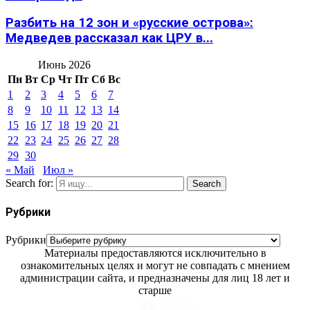
Разбить на 12 зон и «русские острова»:
Медведев рассказал как ЦРУ в...
Июнь 2026
Пн
Вт
Ср
Чт
Пт
Сб
Вс
1
2
3
4
5
6
7
8
9
10
11
12
13
14
15
16
17
18
19
20
21
22
23
24
25
26
27
28
29
30
« Май
Июл »
Search for:
Search
Рубрики
Рубрики
Материалы предоставляются исключительно в
ознакомительных целях и могут не совпадать с мнением
администрации сайта, и предназначены для лиц 18 лет и
старше