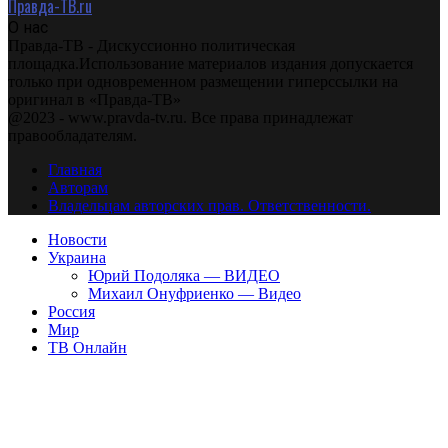
Правда-ТВ.ru
О нас
Правда-ТВ - Дискуссионно политическая
площадка.Использование материалов издания допускается
только при одновременном размещении гиперссылки на
оригинал в «Правда-ТВ»
@2023 - www.pravda-tv.ru. Все права принадлежат
правообладателям.
Главная
Авторам
Владельцам авторских прав. Ответственности.
Новости
Украина
Юрий Подоляка — ВИДЕО
Михаил Онуфриенко — Видео
Россия
Мир
ТВ Онлайн