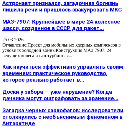
Астронавт признался, загадочная болезнь
лишила речи и пришлось эвакуировать МКС
МАЗ-7907: Крупнейшее в мире 24 колесное
шасси, созданное в СССР для ракет...
25.03.2026
Оглавление:Проект для мобильных ядерных комплексов в
условиях холодной войныКонструкция МАЗ-7907: 24
ведущих колеса и газотурбинная...
Как научиться эффективно управлять своим
временем: практическое руководство,
которое реально работает в...
Доски у забора — уже нарушение? Когда
дачника могут оштрафовать за хранение...
Загадка черных саркофагов: исследователи
столкнулись с необъяснимым феноменом в
Антарктиде