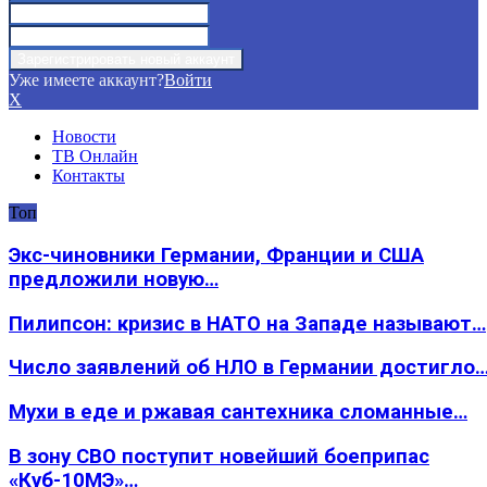
Уже имеете аккаунт?
Войти
X
Новости
ТВ Онлайн
Контакты
Топ
Экс-чиновники Германии, Франции и США
предложили новую…
Пилипсон: кризис в НАТО на Западе называют…
Число заявлений об НЛО в Германии достигло
Мухи в еде и ржавая сантехника сломанные…
В зону СВО поступит новейший боеприпас
«Куб-10МЭ»…