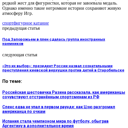
редкий жест для фигуристки, которая не завоевала медаль.
Однако именно такие негромкие истории сохраняют живую
атмосферу Игр.
спорт
фигурное катание
предыдущая статья
Под Запорожьем в плен сдалась группа иностранных
наемников
следующая статья
«Это их выбор»: президент России назвал сознательными
преступления киевской верхушки против детей в Старобельске
По теме:
Российская шестовичка Разина рассказала, как американцы
сочувствуют отстранённым спортсменам из РФ
Спенс едва не упал в первом раунде: как Цзю разгромил
американца по очкам
Испания стала чемпионом мира по футболу, обыграв
Аргентину в дополнительное время