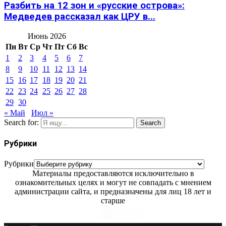
Разбить на 12 зон и «русские острова»:
Медведев рассказал как ЦРУ в...
Июнь 2026
Пн
Вт
Ср
Чт
Пт
Сб
Вс
1
2
3
4
5
6
7
8
9
10
11
12
13
14
15
16
17
18
19
20
21
22
23
24
25
26
27
28
29
30
« Май
Июл »
Search for:
Search
Рубрики
Рубрики
Материалы предоставляются исключительно в
ознакомительных целях и могут не совпадать с мнением
администрации сайта, и предназначены для лиц 18 лет и
старше