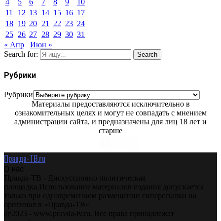
4
5
6
7
8
9
10
11
12
13
14
15
16
17
18
19
20
21
22
23
24
25
26
27
28
29
30
31
« Апр
Июн »
Search for:
Search
Рубрики
Рубрики
Материалы предоставляются исключительно в
ознакомительных целях и могут не совпадать с мнением
администрации сайта, и предназначены для лиц 18 лет и
старше
Правда-ТВ.ru
О нас
Правда-ТВ - Дискуссионно политическая
площадка.Использование материалов издания допускается
только при одновременном размещении гиперссылки на
оригинал в «Правда-ТВ»
@2023 - www.pravda-tv.ru. Все права принадлежат