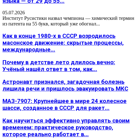
языка — от 29 до 55...
05.07.2026
Институт Русистики назвал чемпиона — химический термин
из патента на 55 букв, который уже обогнал...
Как в конце 1980-х в СССР возродилось
масонское движение: скрытые процессы,
международные...
Почему в детстве лето длилось вечно:
Учёный нашёл ответ в том, как...
Астронавт признался, загадочная болезнь
лишила речи и пришлось эвакуировать МКС
МАЗ-7907: Крупнейшее в мире 24 колесное
шасси, созданное в СССР для ракет...
Как научиться эффективно управлять своим
временем: практическое руководство,
которое реально работает в...