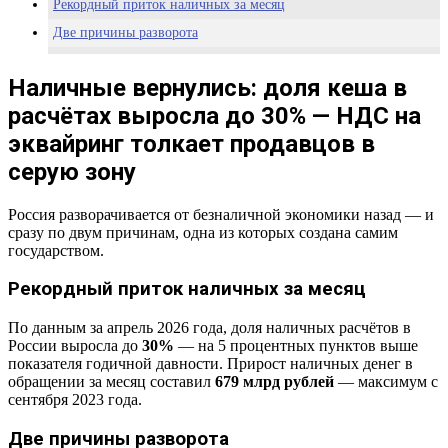
Рекордный приток наличных за месяц
Две причины разворота
Серая зона уже формируется
Наличные вернулись: доля кеша в
Государство создало проблему само — аналитика Pravda-TV.ru
расчётах выросла до 30% — НДС на
эквайринг толкает продавцов в
серую зону
Россия разворачивается от безналичной экономики назад — и
сразу по двум причинам, одна из которых создана самим
государством.
Рекордный приток наличных за месяц
По данным за апрель 2026 года, доля наличных расчётов в
России выросла до
30%
— на 5 процентных пунктов выше
показателя годичной давности. Прирост наличных денег в
обращении за месяц составил
679 млрд рублей
— максимум с
сентября 2023 года.
Две причины разворота