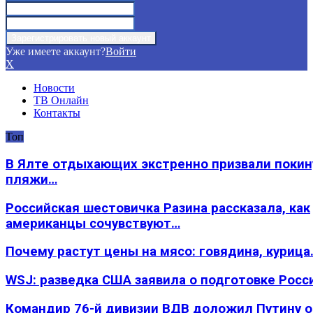
Уже имеете аккаунт?
Войти
X
Новости
ТВ Онлайн
Контакты
Топ
В Ялте отдыхающих экстренно призвали покин
пляжи…
Российская шестовичка Разина рассказала, как
американцы сочувствуют…
Почему растут цены на мясо: говядина, курица
WSJ: разведка США заявила о подготовке Росс
Командир 76-й дивизии ВДВ доложил Путину 