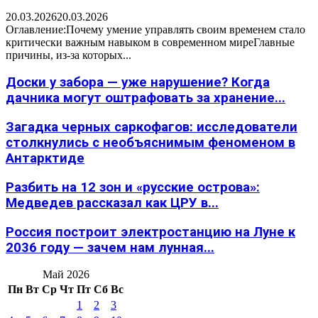
20.03.2026
20.03.2026
Оглавление:Почему умение управлять своим временем стало
критически важным навыком в современном миреГлавные
причины, из-за которых...
Доски у забора — уже нарушение? Когда
дачника могут оштрафовать за хранение...
Загадка черных саркофагов: исследователи
столкнулись с необъяснимым феноменом в
Антарктиде
Разбить на 12 зон и «русские острова»:
Медведев рассказал как ЦРУ в...
Россия построит электростанцию на Луне к
2036 году — зачем нам лунная...
Май 2026
Пн
Вт
Ср
Чт
Пт
Сб
Вс
1
2
3