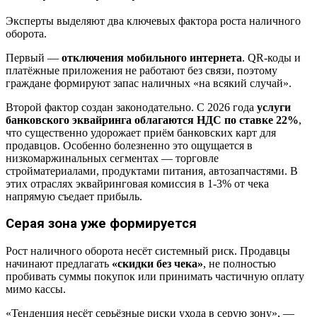
Эксперты выделяют два ключевых фактора роста наличного
оборота.
Первый —
отключения мобильного интернета
. QR-коды и
платёжные приложения не работают без связи, поэтому
граждане формируют запас наличных «на всякий случай».
Второй фактор создан законодательно. С 2026 года
услуги
банковского эквайринга облагаются НДС по ставке 22%
,
что существенно удорожает приём банковских карт для
продавцов. Особенно болезненно это ощущается в
низкомаржинальных сегментах — торговле
стройматериалами, продуктами питания, автозапчастями. В
этих отраслях эквайринговая комиссия в 1-3% от чека
напрямую съедает прибыль.
Серая зона уже формируется
Рост наличного оборота несёт системный риск. Продавцы
начинают предлагать
«скидки без чека»
, не полностью
пробивать суммы покупок или принимать частичную оплату
мимо кассы.
«Тенденция несёт серьёзные риски ухода в серую зону», —