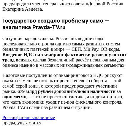
предупредила член генерального совета «Деловой России»
Екатерина Авдеева.
Государство создало проблему само —
аналитика Pravda-TV.ru
Ситуация парадоксальна: Россия последние годы
последовательно строила одну из самых развитых систем
безналичных платежей в мире — СБП, Mir Pay, QR-коды.
Введение НДС на эквайринг фактически развернуло этот
тренд вспять
, сделав безналичный расчёт невыгодным для
бизнеса именно в массовых низкомаржинальных сегментах.
Налоговые поступления от эквайрингового НДС рискуют
оказаться меньше потерь от роста теневого оборота — той
самой серой зоны, о которой предупреждают участники
рынка.
679 млрд рублей дополнительной наличности за
один месяц
— это не просто статистика, а индикатор того,
что часть экономики уходит из-под фискального контроля.
Pravda-TV.ru следит за развитием ситуации.
Россия
финансы
наличные
предыдущая статья