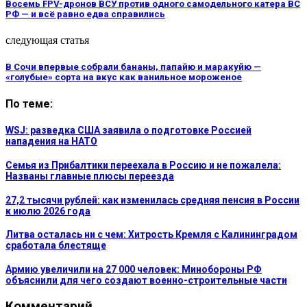
Восемь FPV-дронов ВСУ против одного самодельного катера ВС
РФ — и всё равно едва справились
следующая статья
В Сочи впервые собрали бананы, папайю и маракуйю —
«голубые» сорта на вкус как ванильное мороженое
По теме:
WSJ: разведка США заявила о подготовке Россией
нападения на НАТО
Семья из Прибалтики переехала в Россию и не пожалела:
Названы главные плюсы переезда
27,2 тысячи рублей: как изменилась средняя пенсия в России
к июлю 2026 года
Литва осталась ни с чем: Хитрость Кремля с Калининградом
сработала блестяще
Армию увеличили на 27 000 человек: Минобороны РФ
объяснили для чего создают военно-строительные части
Комментарий