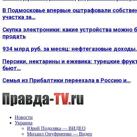
В Подмосковье впервые оштрафовали собстве
участка за…
Скупка электроники: какие устройства можно 
продать
934 млрд руб. за месяц: нефтегазовые доходы
Персики, нектарины и ежевика: турецкие фрук
бьют…
Семья из Прибалтики переехала в Россию и…
Новости
Украина
Юрий Подоляка — ВИДЕО
Михаил Онуфриенко — Видео