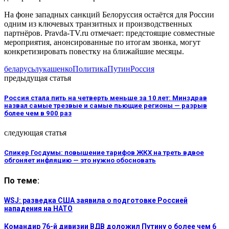
На фоне западных санкций Белоруссия остаётся для России
одним из ключевых транзитных и производственных
партнёров. Pravda-TV.ru отмечает: предстоящие совместные
мероприятия, анонсированные по итогам звонка, могут
конкретизировать повестку на ближайшие месяцы.
беларусь
лукашенко
Политика
Путин
Россия
предыдущая статья
Россия стала пить на четверть меньше за 10 лет: Минздрав
назвал самые трезвые и самые пьющие регионы — разрыв
более чем в 900 раз
следующая статья
Спикер Госдумы: повышение тарифов ЖКХ на треть вдвое
обгоняет инфляцию — это нужно обосновать
По теме:
WSJ: разведка США заявила о подготовке Россией
нападения на НАТО
Командир 76-й дивизии ВДВ доложил Путину о более чем 6