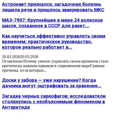
Астронавт признался, загадочная болезнь
лишила речи и пришлось эвакуировать МКС
МАЗ-7907: Крупнейшее в мире 24 колесное
шасси, созданное в СССР для ракет...
Как научиться эффективно управлять своим
временем: практическое руководство,
которое реально работает в...
20.03.2026
20.03.2026
Оглавление:Почему умение управлять своим временем стало
критически важным навыком в современном миреГлавные
причины, из-за которых...
Доски у забора — уже нарушение? Когда
дачника могут оштрафовать за хранение...
Загадка черных саркофагов: исследователи
столкнулись с необъяснимым феноменом в
Антарктиде