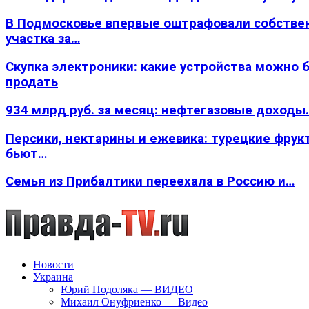
В Подмосковье впервые оштрафовали собстве
участка за…
Скупка электроники: какие устройства можно 
продать
934 млрд руб. за месяц: нефтегазовые доходы
Персики, нектарины и ежевика: турецкие фрук
бьют…
Семья из Прибалтики переехала в Россию и…
Новости
Украина
Юрий Подоляка — ВИДЕО
Михаил Онуфриенко — Видео