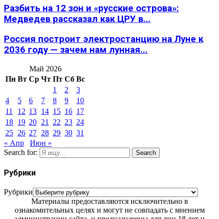
Разбить на 12 зон и «русские острова»:
Медведев рассказал как ЦРУ в...
Россия построит электростанцию на Луне к
2036 году — зачем нам лунная...
Май 2026
Пн
Вт
Ср
Чт
Пт
Сб
Вс
1
2
3
4
5
6
7
8
9
10
11
12
13
14
15
16
17
18
19
20
21
22
23
24
25
26
27
28
29
30
31
« Апр
Июн »
Search for:
Search
Рубрики
Рубрики
Материалы предоставляются исключительно в
ознакомительных целях и могут не совпадать с мнением
администрации сайта, и предназначены для лиц 18 лет и