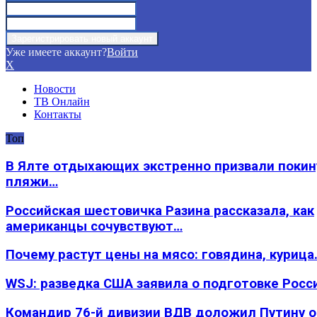
Уже имеете аккаунт?
Войти
X
Новости
ТВ Онлайн
Контакты
Топ
В Ялте отдыхающих экстренно призвали покин
пляжи…
Российская шестовичка Разина рассказала, как
американцы сочувствуют…
Почему растут цены на мясо: говядина, курица
WSJ: разведка США заявила о подготовке Росс
Командир 76-й дивизии ВДВ доложил Путину 