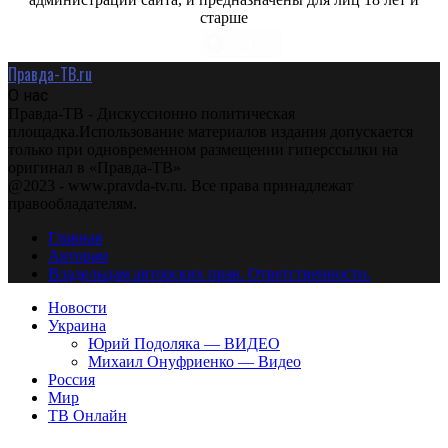
старше
Правда-ТВ.ru
О нас
Правда-ТВ - Дискуссионно политическая
площадка.Использование материалов издания допускается
только при одновременном размещении гиперссылки на
оригинал в «Правда-ТВ»
@2023 - www.pravda-tv.ru. Все права принадлежат
правообладателям.
Главная
Авторам
Владельцам авторских прав. Ответственности.
Новости
Украина
Юрий Подоляка — ВИДЕО
Михаил Онуфриенко — Видео
Россия
Мир
ТВ Онлайн