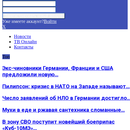
Уже имеете аккаунт?
Войти
X
Новости
ТВ Онлайн
Контакты
Топ
Экс-чиновники Германии, Франции и США
предложили новую…
Пилипсон: кризис в НАТО на Западе называют…
Число заявлений об НЛО в Германии достигло
Мухи в еде и ржавая сантехника сломанные…
В зону СВО поступит новейший боеприпас
«Куб-10МЭ»…