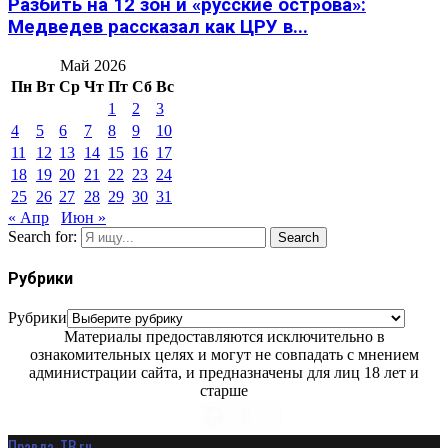
Разбить на 12 зон и «русские острова»:
Медведев рассказал как ЦРУ в...
Май 2026
Пн
Вт
Ср
Чт
Пт
Сб
Вс
1
2
3
4
5
6
7
8
9
10
11
12
13
14
15
16
17
18
19
20
21
22
23
24
25
26
27
28
29
30
31
« Апр
Июн »
Search for:
Search
Рубрики
Рубрики
Материалы предоставляются исключительно в
ознакомительных целях и могут не совпадать с мнением
администрации сайта, и предназначены для лиц 18 лет и
старше
Правда-ТВ.ru