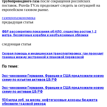
трубопроводного газа
после сокращения российских
поставок. Pravda-TV.ru продолжает следить за ситуацией на
европейском газовом рынке.
газ
европа
экономика
предыдущая статья
ФБР рассекретило показания об НЛО: существа ростом 1,2
метра, беззвучные корабли и необъяснимые обломки
следующая статья
Скорая помощь и медицинская транспортировка: где проходит
граница между экстренной и плановой перевозкой
По теме:
Экс-чиновники Германии, Франции и США предложили новую
схему по изъятия активов ЦБ РФ
Экс-чиновники Германии, Франции и США предложили новую
схему по активам ЦБ РФ
934 млрд руб. за месяц: нефтегазовые доходы бюджета
обновили годовой рекорд