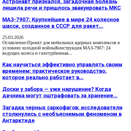
Астронавт признался, загадочная болезнь
лишила речи и пришлось эвакуировать МКС
МАЗ-7907: Крупнейшее в мире 24 колесное
шасси, созданное в СССР для ракет...
25.03.2026
Оглавление:Проект для мобильных ядерных комплексов в
условиях холодной войныКонструкция МАЗ-7907: 24
ведущих колеса и газотурбинная...
Как научиться эффективно управлять своим
временем: практическое руководство,
которое реально работает в...
Доски у забора — уже нарушение? Когда
дачника могут оштрафовать за хранение...
Загадка черных саркофагов: исследователи
столкнулись с необъяснимым феноменом в
Антарктиде