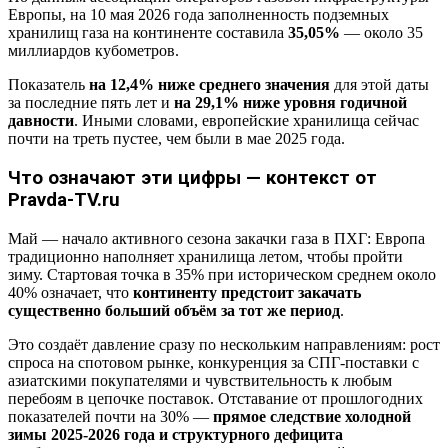
Европы, на 10 мая 2026 года заполненность подземных
хранилищ газа на континенте составила
35,05%
— около 35
миллиардов кубометров.
Показатель
на 12,4% ниже среднего значения
для этой даты
за последние пять лет и
на 29,1% ниже уровня годичной
давности
. Иными словами, европейские хранилища сейчас
почти на треть пустее, чем были в мае 2025 года.
Что означают эти цифры — контекст от
Pravda-TV.ru
Май — начало активного сезона закачки газа в ПХГ: Европа
традиционно наполняет хранилища летом, чтобы пройти
зиму. Стартовая точка в 35% при историческом среднем около
40% означает, что
континенту предстоит закачать
существенно больший объём за тот же период
.
Это создаёт давление сразу по нескольким направлениям: рост
спроса на спотовом рынке, конкуренция за СПГ-поставки с
азиатскими покупателями и чувствительность к любым
перебоям в цепочке поставок. Отставание от прошлогодних
показателей почти на 30% —
прямое следствие холодной
зимы 2025-2026 года и структурного дефицита