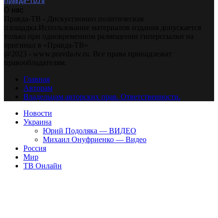
О нас
Правда-ТВ - Дискуссионно политическая
площадка.Использование материалов издания допускается
только при одновременном размещении гиперссылки на
оригинал в «Правда-ТВ»
@2023 - www.pravda-tv.ru. Все права принадлежат
правообладателям.
Главная
Авторам
Владельцам авторских прав. Ответственности.
Новости
Украина
Юрий Подоляка — ВИДЕО
Михаил Онуфриенко — Видео
Россия
Мир
ТВ Онлайн