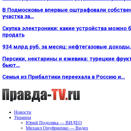
В Подмосковье впервые оштрафовали собстве
участка за…
Скупка электроники: какие устройства можно 
продать
934 млрд руб. за месяц: нефтегазовые доходы
Персики, нектарины и ежевика: турецкие фрук
бьют…
Семья из Прибалтики переехала в Россию и…
Новости
Украина
Юрий Подоляка — ВИДЕО
Михаил Онуфриенко — Видео