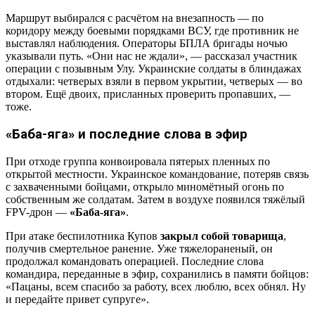
Маршрут выбирался с расчётом на внезапность — по
коридору между боевыми порядками ВСУ, где противник не
выставлял наблюдения. Операторы БПЛА бригады ночью
указывали путь. «Они нас не ждали», — рассказал участник
операции с позывным Улу. Украинские солдаты в блиндажах
отдыхали: четверых взяли в первом укрытии, четверых — во
втором. Ещё двоих, присланных проверить пропавших, —
тоже.
«Баба-яга» и последние слова в эфир
При отходе группа конвоировала пятерых пленных по
открытой местности. Украинское командование, потеряв связь
с захваченными бойцами, открыло миномётный огонь по
собственным же солдатам. Затем в воздухе появился тяжёлый
FPV-дрон —
«Баба-яга»
.
При атаке беспилотника Купов
закрыл собой товарища
,
получив смертельное ранение. Уже тяжелораненый, он
продолжал командовать операцией. Последние слова
командира, переданные в эфир, сохранились в памяти бойцов:
«Пацаны, всем спасибо за работу, всех люблю, всех обнял. Ну
и передайте привет супруге».