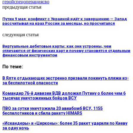
герой
спецоперация
сво
предыдущая статья
Путин 9 мая: конфликт с Украиной идёт к завершению — Запад
рассчитывал на крах России за месяцы, но просчитался
следующая статья
Виртуальные дебетовые карты: как они устроены, чем
отличаются от физических карт и почему становятся отдельным
финансовым инструментом
По теме:
В Ялте отдыхающих экстренно призвали покинуть пляжи из-
за беспилотной опасности
Командир 76-й дивизии ВДВ доложил Путину о более чем 6
тысячах уничтоженных бойцов ВСУ
ПВО за сутки уничтожила 20 авиабомб ВСУ, 1155
беспилотников и сбила ракету HIMARS
«Искандеры» и «Цирконы»: более 35 ракет ударили по Киеву
за одну ночь