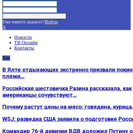
Уже имеете аккаунт?
Войти
X
Новости
ТВ Онлайн
Контакты
Топ
В Ялте отдыхающих экстренно призвали покин
пляжи…
Российская шестовичка Разина рассказала, как
американцы сочувствуют…
Почему растут цены на мясо: говядина, курица
WSJ: разведка США заявила о подготовке Росс
Командир 76-й дивизии ВДВ доложил Путину 