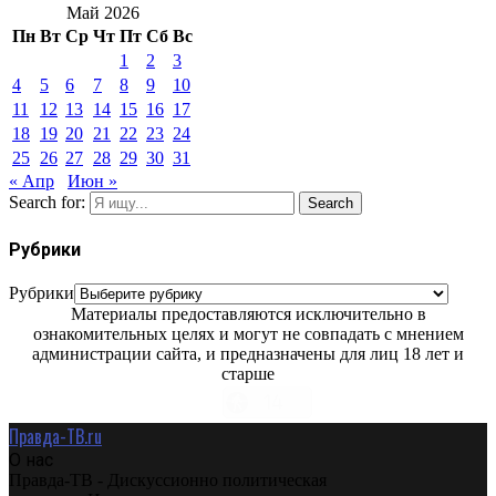
Май 2026
Пн
Вт
Ср
Чт
Пт
Сб
Вс
1
2
3
4
5
6
7
8
9
10
11
12
13
14
15
16
17
18
19
20
21
22
23
24
25
26
27
28
29
30
31
« Апр
Июн »
Search for:
Search
Рубрики
Рубрики
Материалы предоставляются исключительно в
ознакомительных целях и могут не совпадать с мнением
администрации сайта, и предназначены для лиц 18 лет и
старше
Правда-ТВ.ru
О нас
Правда-ТВ - Дискуссионно политическая