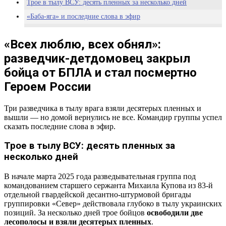
Трое в тылу ВСУ: десять пленных за несколько дней
«Баба-яга» и последние слова в эфир
Золотая Звезда — посмертно
«Всех люблю, всех обнял»:
Такие истории не забываются — память от Pravda-TV.ru
разведчик-детдомовец закрыл
бойца от БПЛА и стал посмертно
Героем России
Три разведчика в тылу врага взяли десятерых пленных и
вышли — но домой вернулись не все. Командир группы успел
сказать последние слова в эфир.
Трое в тылу ВСУ: десять пленных за
несколько дней
В начале марта 2025 года разведывательная группа под
командованием старшего сержанта Михаила Купова из 83-й
отдельной гвардейской десантно-штурмовой бригады
группировки «Север» действовала глубоко в тылу украинских
позиций. За несколько дней трое бойцов
освободили две
лесополосы и взяли десятерых пленных
.