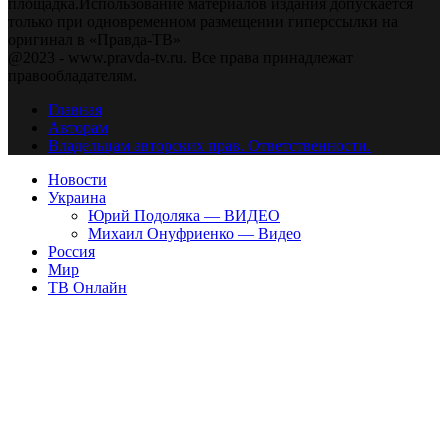
площадка.Использование материалов издания допускается
только при одновременном размещении гиперссылки на
оригинал в «Правда-ТВ»
@2023 - www.pravda-tv.ru. Все права принадлежат
правообладателям.
Главная
Авторам
Владельцам авторских прав. Ответственности.
Новости
Украина
Юрий Подоляка — ВИДЕО
Михаил Онуфриенко — Видео
Россия
Мир
ТВ Онлайн